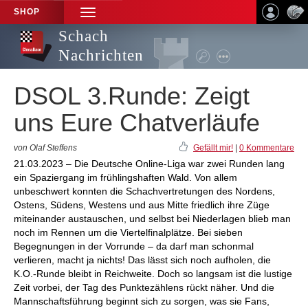
SHOP
TOGGLE
NAVIGATION
Schach
Nachrichten
DSOL 3.Runde: Zeigt
uns Eure Chatverläufe
von Olaf Steffens
Gefällt mir!
|
0 Kommentare
21.03.2023 – Die Deutsche Online-Liga war zwei Runden lang
ein Spaziergang im frühlingshaften Wald. Von allem
unbeschwert konnten die Schachvertretungen des Nordens,
Ostens, Südens, Westens und aus Mitte friedlich ihre Züge
miteinander austauschen, und selbst bei Niederlagen blieb man
noch im Rennen um die Viertelfinalplätze. Bei sieben
Begegnungen in der Vorrunde – da darf man schonmal
verlieren, macht ja nichts! Das lässt sich noch aufholen, die
K.O.-Runde bleibt in Reichweite. Doch so langsam ist die lustige
Zeit vorbei, der Tag des Punktezählens rückt näher. Und die
Mannschaftsführung beginnt sich zu sorgen, was sie Fans,