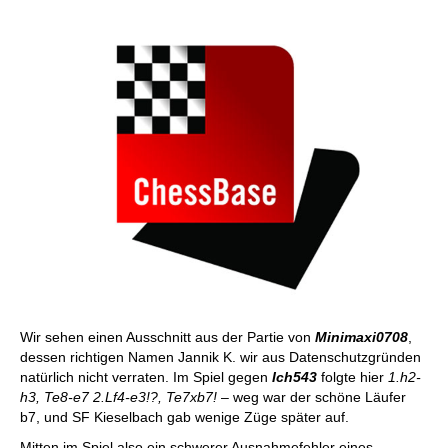
Wir sehen einen Ausschnitt aus der Partie von
Minimaxi0708
,
dessen richtigen Namen Jannik K. wir aus Datenschutzgründen
natürlich nicht verraten. Im Spiel gegen
Ich543
folgte hier
1.h2-
h3, Te8-e7 2.Lf4-e3!?, Te7xb7!
– weg war der schöne Läufer
b7, und SF Kieselbach gab wenige Züge später auf.
Mitten im Spiel also ein schwerer Ausnahmefehler eines