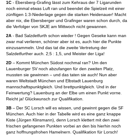
1C
- Ebersberg-Grafing lässt zum Kehraus der 7 Ligarunden
noch einmal etwas Luft ran und beendet die Spielzeit mit einer
zünftigen 1:3-Niederlage gegen die starken Heidenauer! Macht
aber nix, die Ebersberger und Grafinger waren schon durch, da
die Verfolger von SKJE am Mittwoch nicht gewannen.
2A
- Bad Salzdetfurth schon wieder ! Gegen Geseke kann man
zwar mal verlieren, schöner aber ist es, auch hier die Punkte
einzusammeln. Und das tat die zweite Vertretung der
Salzdetfurther auch. 2;5 : 1,5, und Meister der Liga!
2D
– Kommt München Südost nochmal ran? Um den
Lauenburger SV noch abzufangen für den zweiten Platz,
mussten sie gewinnen – und das taten sie auch! Nun aber
waren Weltstadt München und Elbstadt Lauenburg
mannschaftspunktgleich. Und brettpunktgleich. Und in der
Feinwertung? Lauenburg an der Elbe um einen Punkt vorne.
Reicht ja! Glückwunsch zur Qualifikation.
3B
– Der SC Lorsch will es wissen, und gewinnt gegen die SF
München. Auch hier in der Tabelle wird es eine ganz knappe
Kiste (Jürgen Klinsmann), denn Lorsch klettert mit den zwei
frischen gefangenen Punkten vorbei an den bis hierhin noch
ganz hoffnungsfrohen Hamelnern. Qualifikation für Lorsch!