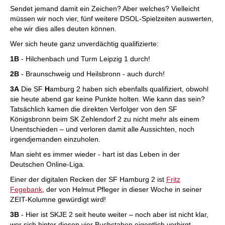
Sendet jemand damit ein Zeichen? Aber welches? Vielleicht
müssen wir noch vier, fünf weitere DSOL-Spielzeiten auswerten,
ehe wir dies alles deuten können.
Wer sich heute ganz unverdächtig qualifizierte:
1B
- Hilchenbach und Turm Leipzig 1 durch!
2B
- Braunschweig und Heilsbronn - auch durch!
3A
Die SF
H
amburg 2 haben sich ebenfalls qualifiziert, obwohl
sie heute abend gar keine Punkte holten. Wie kann das sein?
Tatsächlich kamen die direkten Verfolger von den SF
Königsbronn beim SK Zehlendorf 2 zu nicht mehr als einem
Unentschieden – und verloren damit alle Aussichten, noch
irgendjemanden einzuholen.
Man sieht es immer wieder - hart ist das Leben in der
Deutschen Online-Liga.
Einer der digitalen Recken der SF Hamburg 2 ist
Fritz
Fegebank
, der von Helmut Pfleger in dieser Woche in seiner
ZEIT-Kolumne gewürdigt wird!
3B
- Hier ist SKJE 2 seit heute weiter – noch aber ist nicht klar,
wer sich hinter diesen vier Buchstaben eigentlich verbirgt