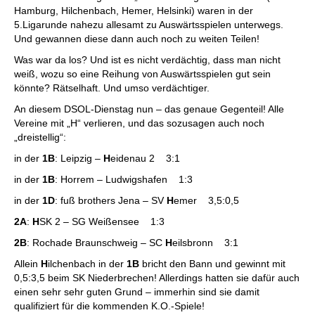
Hamburg, Hilchenbach, Hemer, Helsinki) waren in der
5.Ligarunde nahezu allesamt zu Auswärtsspielen unterwegs.
Und gewannen diese dann auch noch zu weiten Teilen!
Was war da los? Und ist es nicht verdächtig, dass man nicht
weiß, wozu so eine Reihung von Auswärtsspielen gut sein
könnte? Rätselhaft. Und umso verdächtiger.
An diesem DSOL-Dienstag nun – das genaue Gegenteil! Alle
Vereine mit „H“ verlieren, und das sozusagen auch noch
„dreistellig“:
in der
1B
: Leipzig –
H
eidenau 2 3:1
in der
1B
: Horrem – Ludwigshafen 1:3
in der
1D
: fuß brothers Jena – SV
H
emer 3,5:0,5
2A
:
H
SK 2 – SG Weißensee 1:3
2B
: Rochade Braunschweig – SC
H
eilsbronn 3:1
Allein
H
ilchenbach in der
1B
bricht den Bann und gewinnt mit
0,5:3,5 beim SK Niederbrechen! Allerdings hatten sie dafür auch
einen sehr sehr guten Grund – immerhin sind sie damit
qualifiziert für die kommenden K.O.-Spiele!