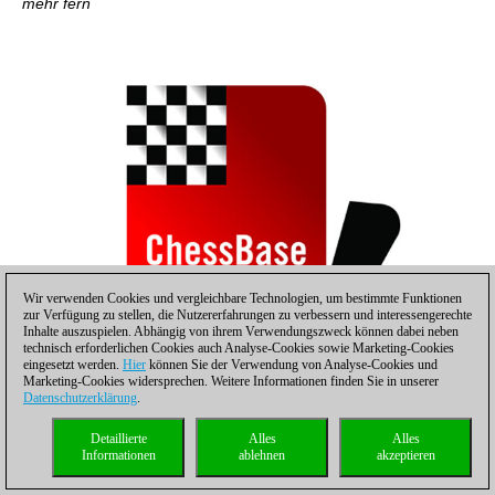
mehr fern
Wir verwenden Cookies und vergleichbare Technologien, um bestimmte Funktionen
zur Verfügung zu stellen, die Nutzererfahrungen zu verbessern und interessengerechte
Inhalte auszuspielen. Abhängig von ihrem Verwendungszweck können dabei neben
technisch erforderlichen Cookies auch Analyse-Cookies sowie Marketing-Cookies
eingesetzt werden.
Hier
können Sie der Verwendung von Analyse-Cookies und
Marketing-Cookies widersprechen. Weitere Informationen finden Sie in unserer
Datenschutzerklärung
.
Die Elo-Frequenz der Sardine – ein Buch wie gemacht für
Schleispringer
Detaillierte
Alles
Alles
Informationen
ablehnen
akzeptieren
2C
- Die demokratische Staffel