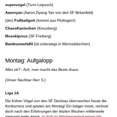
supervogel
(Turm Leipzsch)
Aaronyan
(Aaron Ziyang Yan von den SF Birkenfeld)
(der)
Fußballgott
(kommt aus Pfullingen!)
ChaosKaninchen
(Kreuzberg)
Mussklprozz
(SF Freiberg)
Bambusmofa84
(ist unterwegs in Wermelskirchen)
Montag: Aufgalopp
Alles ok? - Ach, man macht das Beste draus.
(Unser Nachbar Herr S.)
Liga 1A
Die frühen Vögel von den SF Deizisau überraschen heute die
Konkurrenz und spielen am Montag! Ein listiger move, rechnet
doch nach den Erfahrungen der letzten Wochen mittlerweile
niemand mehr damit,
so früh im Wochenverlauf gegen die