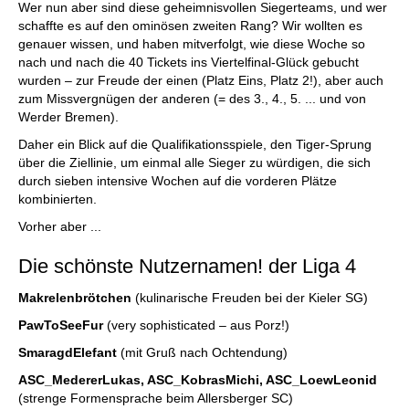
Wer nun aber sind diese geheimnisvollen Siegerteams, und wer
schaffte es auf den ominösen zweiten Rang? Wir wollten es
genauer wissen, und haben mitverfolgt, wie diese Woche so
nach und nach die 40 Tickets ins Viertelfinal-Glück gebucht
wurden – zur Freude der einen (Platz Eins, Platz 2!), aber auch
zum Missvergnügen der anderen (= des 3., 4., 5. ... und von
Werder Bremen).
Daher ein Blick auf die Qualifikationsspiele, den Tiger-Sprung
über die Ziellinie, um einmal alle Sieger zu würdigen, die sich
durch sieben intensive Wochen auf die vorderen Plätze
kombinierten.
Vorher aber ...
Die schönste Nutzernamen! der Liga 4
Makrelenbrötchen
(kulinarische Freuden bei der Kieler SG)
PawToSeeFur
(very sophisticated – aus Porz!)
SmaragdElefant
(mit Gruß nach Ochtendung)
ASC_MedererLukas, ASC_KobrasMichi, ASC_LoewLeonid
(strenge Formensprache beim Allersberger SC)