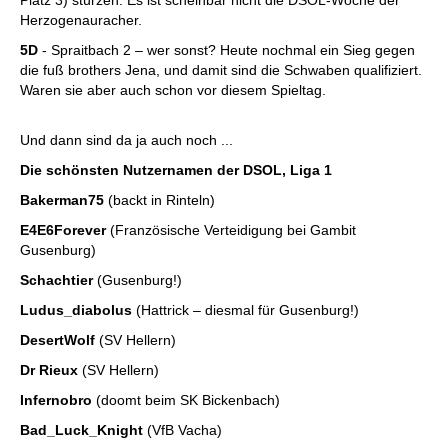
Platz 3) stürzen. Es ist scheinbar nicht die DSOL-Woche der
Herzogenauracher.
5D
- Spraitbach 2 – wer sonst? Heute nochmal ein Sieg gegen
die fuß brothers Jena, und damit sind die Schwaben qualifiziert.
Waren sie aber auch schon vor diesem Spieltag.
Und dann sind da ja auch noch ...
Die schönsten Nutzernamen der DSOL, Liga 1
Bakerman75
(backt in Rinteln)
E4E6Forever
(Französische Verteidigung bei Gambit
Gusenburg)
Schachtier
(Gusenburg!)
Ludus_diabolus
(Hattrick – diesmal für Gusenburg!)
DesertWolf
(SV Hellern)
Dr Rieux
(SV Hellern)
Infernobro
(doomt beim SK Bickenbach)
Bad_Luck_Knight
(VfB Vacha)