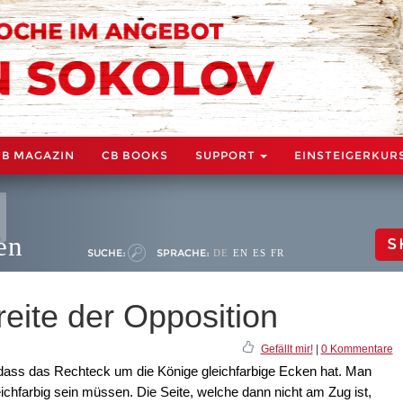
CB MAGAZIN
CB BOOKS
SUPPORT
EINSTEIGERKUR
en
S
SUCHE:
SPRACHE:
DE
EN
ES
FR
eite der Opposition
Gefällt mir!
|
0 Kommentare
 dass das Rechteck um die Könige gleichfarbige Ecken hat. Man
eichfarbig sein müssen. Die Seite, welche dann nicht am Zug ist,