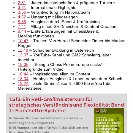
2:31
– Jugendmeisterschaften & prägende Turniere
3:21
– Internationale Highlights
3:56
– Verantwortung im Nationalteam
4:52
– Umgang mit Niederlagen
5:55
– Ausgleich durch Sport & Krafttraining
7:41
– Alltag eines Großmeisters & Content Creation
8:44
– Erste Erfahrungen mit ChessBase &
Lieblingsfunktionen
10:47
– Trainer: Von Harald Schneider-Zinner bis Markus
Ragger
11:48
– Schachentwicklung in Österreich
13:07
– YouTube-Kanal und GM? Schwierig, aber
machbar.
15:06
– „Being a Chess Pro in Europe sucks“ –
Hintergründe zum Video
16:44
– Inspirationsquellen im Content
18:04
– Hobbys, Ausgleich & Leben neben dem Schach
19:24
– Ziele für die Zukunft: 2600 Elo & YouTube-
Meilensteine
1.Sf3: Ein Reti-Großmeisterkurs für
strategisches Verständnis und Flexibilität Band
1 - Fianchetto-Systeme
In diesem Kurs vermittelt Großmeister Felix
Blohberger ein komplettes
Eröffnungsrepertoire für Weiß, das sich um den
flexiblen Zug 1.Sf3 dreht.