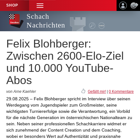
SHOP
TOGGLE
NAVIGATION
Schach
Nachrichten
Felix Blohberger:
Zwischen 2600-Elo-Ziel
und 10.000 YouTube-
Abos
von Arne Kaehler
Gefällt mir!
|
0 Kommentare
29.08.2025 – Felix Blohberger spricht im Interview über seinen
Werdegang vom Jugendspieler zum Großmeister, seine
wichtigsten Turniererfolge sowie die Verantwortung, ein Vorbild
für die nächste Generation im österreichischen Nationalteam zu
sein. Neben seiner professionellen Schachkarriere widmet er
sich zunehmend der Content Creation und dem Coaching,
wobei er besonders Wert auf Authentizität und praxisnahe