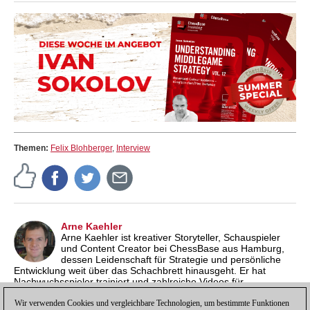
Themen:
Felix Blohberger
,
Interview
Arne Kaehler
Arne Kaehler ist kreativer Storyteller, Schauspieler
und Content Creator bei ChessBase aus Hamburg,
dessen Leidenschaft für Strategie und persönliche
Entwicklung weit über das Schachbrett hinausgeht. Er hat
Nachwuchsspieler trainiert und zahlreiche Videos für
internationale ChessBase-Kanäle produziert, stets mit dem
Anspruch, Schach verständlich, unterhaltsam und inspirierend
Wir verwenden Cookies und vergleichbare Technologien, um bestimmte Funktionen