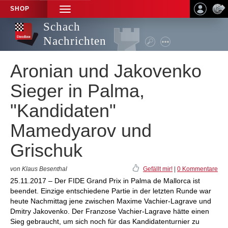
SHOP
TOGGLE
NAVIGATION
Schach
Nachrichten
Aronian und Jakovenko
Sieger in Palma,
"Kandidaten"
Mamedyarov und
Grischuk
von Klaus Besenthal
Gefällt mir!
|
0 Kommentare
25.11.2017 – Der FIDE Grand Prix in Palma de Mallorca ist
beendet. Einzige entschiedene Partie in der letzten Runde war
heute Nachmittag jene zwischen Maxime Vachier-Lagrave und
Dmitry Jakovenko. Der Franzose Vachier-Lagrave hätte einen
Sieg gebraucht, um sich noch für das Kandidatenturnier zu