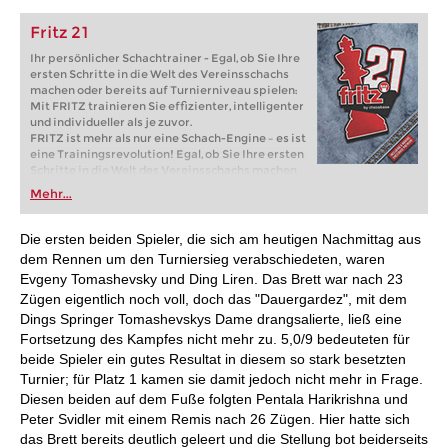
Fritz 21
Ihr persönlicher Schachtrainer - Egal, ob Sie Ihre
ersten Schritte in die Welt des Vereinsschachs
machen oder bereits auf Turnierniveau spielen:
Mit FRITZ trainieren Sie effizienter, intelligenter
und individueller als je zuvor.
FRITZ ist mehr als nur eine Schach-Engine – es ist
eine Trainingsrevolution! Egal, ob Sie Ihre ersten
Schritte in die Welt des Vereinsschachs machen
oder bereits auf Turnierniveau spielen: Mit
Mehr...
FRITZ trainieren Sie effizienter, intelligenter und
individueller als je zuvor.
Die ersten beiden Spieler, die sich am heutigen Nachmittag aus
dem Rennen um den Turniersieg verabschiedeten, waren
Evgeny Tomashevsky und Ding Liren. Das Brett war nach 23
Zügen eigentlich noch voll, doch das "Dauergardez", mit dem
Dings Springer Tomashevskys Dame drangsalierte, ließ eine
Fortsetzung des Kampfes nicht mehr zu. 5,0/9 bedeuteten für
beide Spieler ein gutes Resultat in diesem so stark besetzten
Turnier; für Platz 1 kamen sie damit jedoch nicht mehr in Frage.
Diesen beiden auf dem Fuße folgten Pentala Harikrishna und
Peter Svidler mit einem Remis nach 26 Zügen. Hier hatte sich
das Brett bereits deutlich geleert und die Stellung bot beiderseits