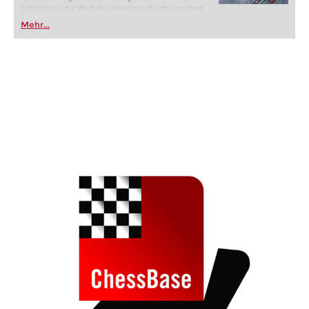
Schritte in die Welt des Vereinsschachs machen
oder bereits auf Turnierniveau spielen: Mit
Mehr...
FRITZ trainieren Sie effizienter, intelligenter und
individueller als je zuvor.