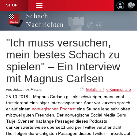
SHOP
TOGGLE
NAVIGATION
Schach
Nachrichten
"Ich muss versuchen,
mein bestes Schach zu
spielen" – Ein Interview
mit Magnus Carlsen
von Johannes Fischer
Gefällt mir!
|
0 Kommentare
25.10.2018 – Magnus Carlsen gilt als schwieriger, manchmal
frustrierend einsilbiger Interviewpartner. Aber vor kurzem sprach
er auf einem
norwegischen Podcast
eine Stunde lang sehr offen
mit zwei guten Freunden. Der norwegische Social Media Guru
Tarjei Svensen hat lange Passagen dieses Podcasts
dankenswerterweise übersetzt und per Twitter veröffentlicht.
Hier folgen die wichtigsten Passagen dieses Twitter-Threads auf