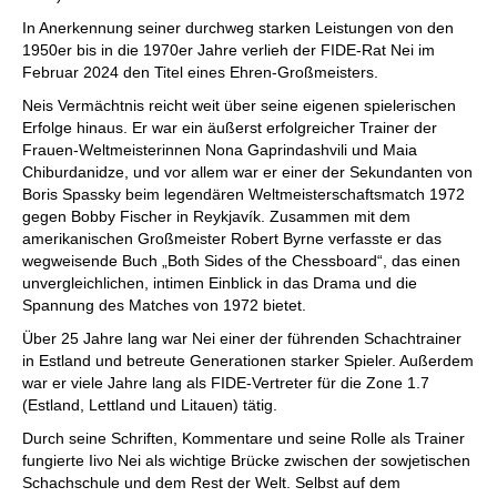
In Anerkennung seiner durchweg starken Leistungen von den
1950er bis in die 1970er Jahre verlieh der FIDE-Rat Nei im
Februar 2024 den Titel eines Ehren-Großmeisters.
Neis Vermächtnis reicht weit über seine eigenen spielerischen
Erfolge hinaus. Er war ein äußerst erfolgreicher Trainer der
Frauen-Weltmeisterinnen Nona Gaprindashvili und Maia
Chiburdanidze, und vor allem war er einer der Sekundanten von
Boris Spassky beim legendären Weltmeisterschaftsmatch 1972
gegen Bobby Fischer in Reykjavík. Zusammen mit dem
amerikanischen Großmeister Robert Byrne verfasste er das
wegweisende Buch „Both Sides of the Chessboard“, das einen
unvergleichlichen, intimen Einblick in das Drama und die
Spannung des Matches von 1972 bietet.
Über 25 Jahre lang war Nei einer der führenden Schachtrainer
in Estland und betreute Generationen starker Spieler. Außerdem
war er viele Jahre lang als FIDE-Vertreter für die Zone 1.7
(Estland, Lettland und Litauen) tätig.
Durch seine Schriften, Kommentare und seine Rolle als Trainer
fungierte Iivo Nei als wichtige Brücke zwischen der sowjetischen
Schachschule und dem Rest der Welt. Selbst auf dem