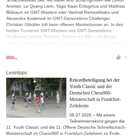
Schachfestivals Biel. Mit dabei sind Schachgrößen wie Levon
Aronian, Le Quang Liem, Yagiz Kaan Erdogmus und Matthias
Blübaum im GMT-Masters oder Vaishali Rameshbabu und
Alexandra Kosteniuk im GMT-Generations Challenger.
Christian Glöckler tritt beim offenen Meisterturnier an. In den
beiden Turnieren GMT-Masters und GMT-Generations
Challenger wird im Triathlon-System mit Blitz- und Rapid-
Partien sowie klassischen Partien gespielt. | Foto: Nils Rohde /
ChessBase
Mehr...
3
Lesetipps
Rekordbeteiligung bei der
Youth Classic und der
Deutschen Chess960-
Meisterschaft in Frankfurt-
Zeilsheim
08.07.2026 – Mit einem
Teilnehmerrekord gingen die
11. Youth Classic und die 11. Offene Deutsche Schnellschach-
Meisterschaft im Chess960 in Frankfurt-Zeilsheim zu Ende.