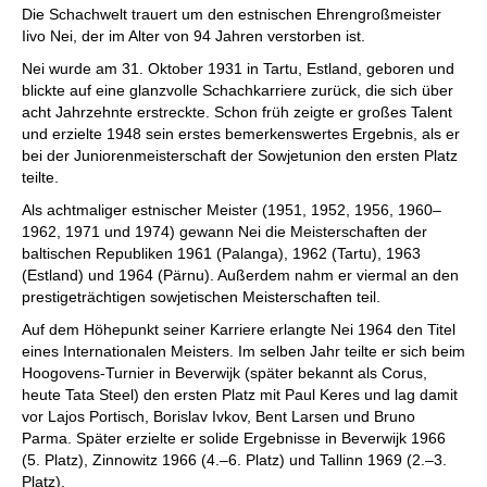
Die Schachwelt trauert um den estnischen Ehrengroßmeister
Iivo Nei, der im Alter von 94 Jahren verstorben ist.
Nei wurde am 31. Oktober 1931 in Tartu, Estland, geboren und
blickte auf eine glanzvolle Schachkarriere zurück, die sich über
acht Jahrzehnte erstreckte. Schon früh zeigte er großes Talent
und erzielte 1948 sein erstes bemerkenswertes Ergebnis, als er
bei der Juniorenmeisterschaft der Sowjetunion den ersten Platz
teilte.
Als achtmaliger estnischer Meister (1951, 1952, 1956, 1960–
1962, 1971 und 1974) gewann Nei die Meisterschaften der
baltischen Republiken 1961 (Palanga), 1962 (Tartu), 1963
(Estland) und 1964 (Pärnu). Außerdem nahm er viermal an den
prestigeträchtigen sowjetischen Meisterschaften teil.
Auf dem Höhepunkt seiner Karriere erlangte Nei 1964 den Titel
eines Internationalen Meisters. Im selben Jahr teilte er sich beim
Hoogovens-Turnier in Beverwijk (später bekannt als Corus,
heute Tata Steel) den ersten Platz mit Paul Keres und lag damit
vor Lajos Portisch, Borislav Ivkov, Bent Larsen und Bruno
Parma. Später erzielte er solide Ergebnisse in Beverwijk 1966
(5. Platz), Zinnowitz 1966 (4.–6. Platz) und Tallinn 1969 (2.–3.
Platz).