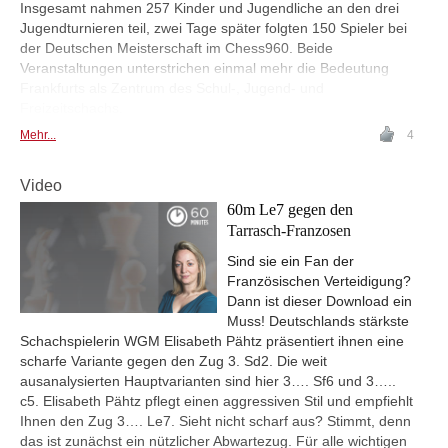
Insgesamt nahmen 257 Kinder und Jugendliche an den drei
Jugendturnieren teil, zwei Tage später folgten 150 Spieler bei
der Deutschen Meisterschaft im Chess960. Beide
Veranstaltungen unterstrichen einmal mehr die Bedeutung
Frankfurts als Zentrum des Schul-, Jugend- und
Freizeitschachs.
Mehr...
4
Video
60m Le7 gegen den
Tarrasch-Franzosen
Sind sie ein Fan der
Französischen Verteidigung?
Dann ist dieser Download ein
Muss! Deutschlands stärkste
Schachspielerin WGM Elisabeth Pähtz präsentiert ihnen eine
scharfe Variante gegen den Zug 3. Sd2. Die weit
ausanalysierten Hauptvarianten sind hier 3…. Sf6 und 3…..
c5. Elisabeth Pähtz pflegt einen aggressiven Stil und empfiehlt
Ihnen den Zug 3…. Le7. Sieht nicht scharf aus? Stimmt, denn
das ist zunächst ein nützlicher Abwartezug. Für alle wichtigen