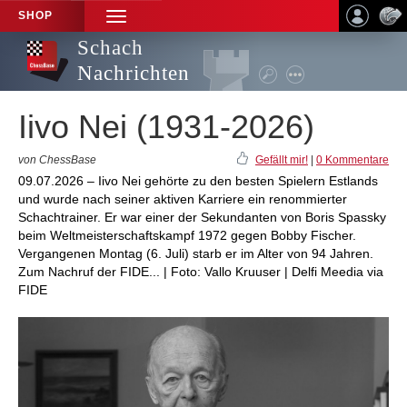
SHOP
TOGGLE
NAVIGATION
Schach
Nachrichten
Iivo Nei (1931-2026)
von ChessBase
Gefällt mir!
|
0 Kommentare
09.07.2026 – Iivo Nei gehörte zu den besten Spielern Estlands
und wurde nach seiner aktiven Karriere ein renommierter
Schachtrainer. Er war einer der Sekundanten von Boris Spassky
beim Weltmeisterschaftskampf 1972 gegen Bobby Fischer.
Vergangenen Montag (6. Juli) starb er im Alter von 94 Jahren.
Zum Nachruf der FIDE... | Foto: Vallo Kruuser | Delfi Meedia via
FIDE