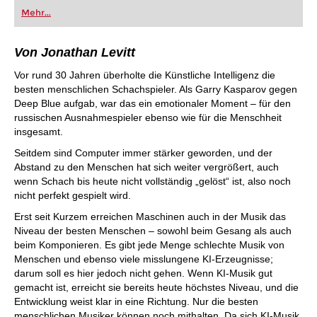
oder bereits auf Turnierniveau spielen: Mit
Mehr...
FRITZ trainieren Sie effizienter, intelligenter und
individueller als je zuvor.
Von Jonathan Levitt
Vor rund 30 Jahren überholte die Künstliche Intelligenz die
besten menschlichen Schachspieler. Als Garry Kasparov gegen
Deep Blue aufgab, war das ein emotionaler Moment – für den
russischen Ausnahmespieler ebenso wie für die Menschheit
insgesamt.
Seitdem sind Computer immer stärker geworden, und der
Abstand zu den Menschen hat sich weiter vergrößert, auch
wenn Schach bis heute nicht vollständig „gelöst“ ist, also noch
nicht perfekt gespielt wird.
Erst seit Kurzem erreichen Maschinen auch in der Musik das
Niveau der besten Menschen – sowohl beim Gesang als auch
beim Komponieren. Es gibt jede Menge schlechte Musik von
Menschen und ebenso viele misslungene KI-Erzeugnisse;
darum soll es hier jedoch nicht gehen. Wenn KI-Musik gut
gemacht ist, erreicht sie bereits heute höchstes Niveau, und die
Entwicklung weist klar in eine Richtung. Nur die besten
menschlichen Musiker können noch mithalten. Da sich KI-Musik