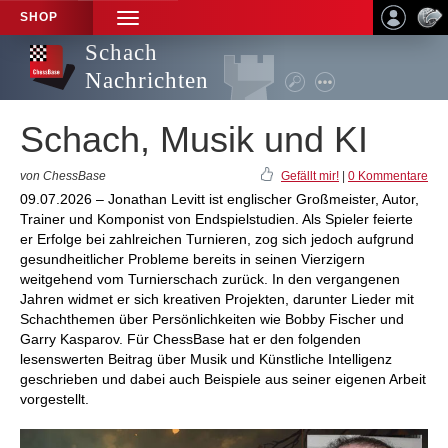
SHOP
TOGGLE
NAVIGATION
Schach
Nachrichten
Schach, Musik und KI
von ChessBase
Gefällt mir!
|
0 Kommentare
09.07.2026 – Jonathan Levitt ist englischer Großmeister, Autor,
Trainer und Komponist von Endspielstudien. Als Spieler feierte
er Erfolge bei zahlreichen Turnieren, zog sich jedoch aufgrund
gesundheitlicher Probleme bereits in seinen Vierzigern
weitgehend vom Turnierschach zurück. In den vergangenen
Jahren widmet er sich kreativen Projekten, darunter Lieder mit
Schachthemen über Persönlichkeiten wie Bobby Fischer und
Garry Kasparov. Für ChessBase hat er den folgenden
lesenswerten Beitrag über Musik und Künstliche Intelligenz
geschrieben und dabei auch Beispiele aus seiner eigenen Arbeit
vorgestellt.