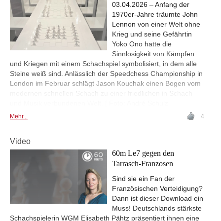
03.04.2026 – Anfang der
1970er-Jahre träumte John
Lennon von einer Welt ohne
Krieg und seine Gefährtin
Yoko Ono hatte die
Sinnlosigkeit von Kämpfen
und Kriegen mit einem Schachspiel symbolisiert, in dem alle
Steine weiß sind. Anlässlich der Speedchess Championship in
London im Februar schlägt Jason Kouchak einen Bogen vom
modernen schnellen Schach zu einer friedlichen in Schach
und Musik verbundenen Welt. | Foto: André Schulz
Mehr...
4
Video
60m Le7 gegen den
Tarrasch-Franzosen
Sind sie ein Fan der
Französischen Verteidigung?
Dann ist dieser Download ein
Muss! Deutschlands stärkste
Schachspielerin WGM Elisabeth Pähtz präsentiert ihnen eine