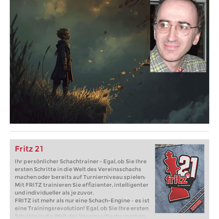
Fritz 21
Ihr persönlicher Schachtrainer - Egal, ob Sie Ihre
ersten Schritte in die Welt des Vereinsschachs
machen oder bereits auf Turnierniveau spielen:
Mit FRITZ trainieren Sie effizienter, intelligenter
und individueller als je zuvor.
FRITZ ist mehr als nur eine Schach-Engine – es ist
eine Trainingsrevolution! Egal, ob Sie Ihre ersten
Schritte in die Welt des Vereinsschachs machen