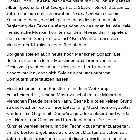
Dichter John F. Keane, der gemeinsam mit GM Jon ein ganzes
Album geschaffen hat (
Songs For a Stolen Future
), das am 11.
Juli erscheinen soll. Ich erwähne
To the Fairest
in diesem
Zusammenhang, weil ich glaube, dass die instrumentale
Begleitung des Textes außergewöhnlich gelungen ist. Wie viele
menschliche Musiker könnten auf dem Niveau der KI spielen,
die in diesem Song zu hören ist? Kein Wunder, dass viele
Musiker der KI kritisch gegenüberstehen!
Übrigens spielen auch heute noch Menschen Schach. Die
Besten arbeiten alle mit Maschinen und lernen von ihnen.
Gleichzeitig wird es immer schwieriger, bei Turnieren
sicherzustellen, dass sich Spieler nicht unerlaubt von
Computern unterstützen lassen.
Musik ist jedoch eine Kunstform und kein Wettkampf.
Entscheidend ist, schöne Musik zu schaffen, die Milliarden
Menschen Freude bereiten kann. Deshalb gibt es keinen Grund
zu überwachen, ob bei ihrer Entstehung Maschinen eingesetzt
wurden – im Gegenteil: Das wäre geradezu absurd und würde
den Hörern nur Genuss und Freude nehmen. Die besten
Künstler werden lernen, mit der Technik zusammenzuarbeiten,
um die besten Ergebnisse zu erzielen. Das tun sie schon seit
Jahren, doch inzwischen erreicht diese Entwicklung eine neue