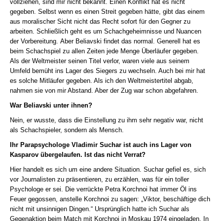
vollziehen, sind mir nicht bekannt. Einen Konflikt hat es nicht
gegeben. Selbst wenn es einen Streit gegeben hätte, gibt das einem
aus moralischer Sicht nicht das Recht sofort für den Gegner zu
arbeiten. Schließlich geht es um Schachgeheimnisse und Nuancen
der Vorbereitung. Aber Beliavski findet das normal. Generell hat es
beim Schachspiel zu allen Zeiten jede Menge Überläufer gegeben.
Als der Weltmeister seinen Titel verlor, waren viele aus seinem
Umfeld bemüht ins Lager des Siegers zu wechseln. Auch bei mir hat
es solche Mitläufer gegeben. Als ich den Weltmeistertitel abgab,
nahmen sie von mir Abstand. Aber der Zug war schon abgefahren.
War Beliavski unter ihnen?
Nein, er wusste, dass die Einstellung zu ihm sehr negativ war, nicht
als Schachspieler, sondern als Mensch.
Ihr Parapsychologe Vladimir Suchar ist auch ins Lager von
Kasparov übergelaufen. Ist das nicht Verrat?
Hier handelt es sich um eine andere Situation. Suchar gefiel es, sich
vor Journalisten zu präsentieren, zu erzählen, was für ein toller
Psychologe er sei. Die verrückte Petra Korchnoi hat immer Öl ins
Feuer gegossen, anstelle Korchnoi zu sagen: „Viktor, beschäftige dich
nicht mit unsinnigen Dingen.“ Ursprünglich hatte ich Suchar als
Gegenaktion beim Match mit Korchnoi in Moskau 1974 eingeladen. In