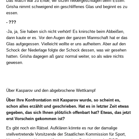
Das Match war zu Ende, wir sitzen niedergeschlagen beim Essen.
Grisha nimmt schweigend ein geschliffenes Glas und beginnt es zu
essen.
- ???
-Ja, ja, Sie haben sich nicht verhört! Es knirschte beim Abbeißen,
dann kaute er es. Vor den Augen der ganzen Mannschaft hat er das
Glas aufgegessen. Vielleicht wollte er uns aufheitern. Aber auf den
Schock der Niederlage folgte der Schock dessen, was wir gesehen
hatten. Grisha dagegen aß ganz normal weiter, so als wäre nichts
gewesen.
Über Kasparov
und den abgebrochene Wettkampf
Über Ihre Konfrontation mit Kasparov wurde, so scheint es,
schon alles erzählt und geschrieben. Hat es in letzter Zeit etwas
gegeben, das sich Ihnen plötzlich offenbart hat? Etwas, das jetzt
erst Vorschein gekommen ist?
Es gibt noch ein Rätsel. Aufklären könnte es nur der damalige
stellvertretende Vorsitzende der Staatlichen Kommission für Sport,