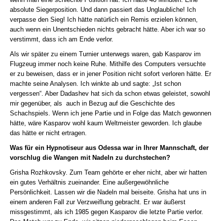
absolute Siegerposition. Und dann passiert das Unglaubliche! Ich
verpasse den Sieg! Ich hätte natürlich ein Remis erzielen können,
auch wenn ein Unentschieden nichts gebracht hätte. Aber ich war so
verstimmt, dass ich am Ende verlor.
Als wir später zu einem Turnier unterwegs waren, gab Kasparov im
Flugzeug immer noch keine Ruhe. Mithilfe des Computers versuchte
er zu beweisen, dass er in jener Position nicht sofort verloren hätte. Er
machte seine Analysen. Ich winkte ab und sagte: „Ist schon
vergessen“. Aber Dadashev hat sich da schon etwas geleistet, sowohl
mir gegenüber, als auch in Bezug auf die Geschichte des
Schachspiels. Wenn ich jene Partie und in Folge das Match gewonnen
hätte, wäre Kasparov wohl kaum Weltmeister geworden. Ich glaube
das hätte er nicht ertragen.
Was für ein Hypnotiseur aus Odessa war in Ihrer Mannschaft, der
vorschlug die Wangen mit Nadeln zu durchstechen?
Grisha Rozhkovsky. Zum Team gehörte er eher nicht, aber wir hatten
ein gutes Verhältnis zueinander. Eine außergewöhnliche
Persönlichkeit. Lassen wir die Nadeln mal beiseite. Grisha hat uns in
einem anderen Fall zur Verzweiflung gebracht. Er war äußerst
missgestimmt, als ich 1985 gegen Kasparov die letzte Partie verlor.