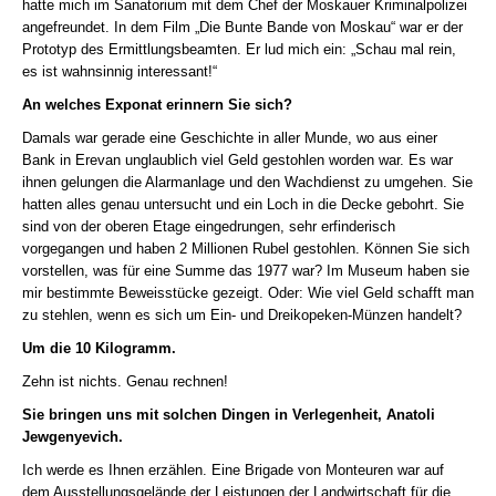
hatte mich im Sanatorium mit dem Chef der Moskauer Kriminalpolizei
angefreundet. In dem Film „Die Bunte Bande von Moskau“ war er der
Prototyp des Ermittlungsbeamten. Er lud mich ein: „Schau mal rein,
es ist wahnsinnig interessant!“
An welches Exponat erinnern Sie sich?
Damals war gerade eine Geschichte in aller Munde, wo aus einer
Bank in Erevan unglaublich viel Geld gestohlen worden war. Es war
ihnen gelungen die Alarmanlage und den Wachdienst zu umgehen. Sie
hatten alles genau untersucht und ein Loch in die Decke gebohrt. Sie
sind von der oberen Etage eingedrungen, sehr erfinderisch
vorgegangen und haben 2 Millionen Rubel gestohlen. Können Sie sich
vorstellen, was für eine Summe das 1977 war? Im Museum haben sie
mir bestimmte Beweisstücke gezeigt. Oder: Wie viel Geld schafft man
zu stehlen, wenn es sich um Ein- und Dreikopeken-Münzen handelt?
Um die 10 Kilogramm.
Zehn ist nichts. Genau rechnen!
Sie bringen uns mit solchen Dingen in Verlegenheit, Anatoli
Jewgenyevich.
Ich werde es Ihnen erzählen. Eine Brigade von Monteuren war auf
dem Ausstellungsgelände der Leistungen der Landwirtschaft für die