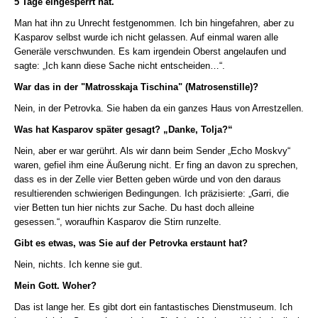
5 Tage eingesperrt hat.
Man hat ihn zu Unrecht festgenommen. Ich bin hingefahren, aber zu
Kasparov selbst wurde ich nicht gelassen. Auf einmal waren alle
Generäle verschwunden. Es kam irgendein Oberst angelaufen und
sagte: „Ich kann diese Sache nicht entscheiden…“.
War das in der "Matrosskaja Tischina" (Matrosenstille)?
Nein, in der Petrovka. Sie haben da ein ganzes Haus von Arrestzellen.
Was hat Kasparov später gesagt? „Danke, Tolja?“
Nein, aber er war gerührt. Als wir dann beim Sender „Echo Moskvy“
waren, gefiel ihm eine Äußerung nicht. Er fing an davon zu sprechen,
dass es in der Zelle vier Betten geben würde und von den daraus
resultierenden schwierigen Bedingungen. Ich präzisierte: „Garri, die
vier Betten tun hier nichts zur Sache. Du hast doch alleine
gesessen.“, woraufhin Kasparov die Stirn runzelte.
Gibt es etwas, was Sie auf der Petrovka erstaunt hat?
Nein, nichts. Ich kenne sie gut.
Mein Gott. Woher?
Das ist lange her. Es gibt dort ein fantastisches Dienstmuseum. Ich