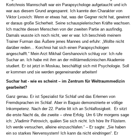
Kortchnois Mannschaft war ein Parapsychologe aufgetaucht und ich
war aus diesem Grund angespannt. Ich kannte den Charakter von
Viktor Lvovich: Wenn er etwas hat, was der Gegner nicht hat, gewinnt
er daraus große Sicherheit. Seine schauspielerischen Kräfte wachsen.
Ich machte diesen Menschen von der zweiten Partie an ausfindig.
Damals wusste ich noch nicht, wer er war. Ich beschrieb meinem
Trainer Furman das Äußere jenes Mannes und erfuhr: „Wollte nicht
darüber reden… Korchnoi hat sich einen Parapsychologen
angeschafft.“ Mein Arzt Mikhail Gershanovich schlug vor: Ich rufe
Suchar an. Ich habe mit ihm an der militärmedizinischen Akademie
studiert. Er ist jetzt in Moskau, beschäftigt sich mit Psychologie. Soll
er kommen und sie werden gegeneinander arbeiten!
Suchar hat - wie es scheint – im Zentrum für Weltraummedizin
gearbeitet?
Ganz genau. Er ist Spezialist für Schlaf und das Erlernen von
Fremdsprachen im Schlaf. Aber in Baguio demonstrierte er völlige
Inkompetenz. Nach der 22. Partie litt ich an Schlaflosigkeit. Er sitzt
die erste Nacht da, die zweite – ohne Erfolg. Um 6 Uhr morgens sage
ich: „Vladimir Petrovich, quälen Sie sich nicht. Ich höre Ihr Flüstern.
Ich werde versuchen, alleine einzuschlafen.“ – Er sagte: „Sie haben
ein so starkes Nervensystem! Ich kann da nicht eindringen“. Er