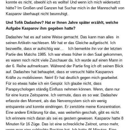
konnte es nicht, obwohl ich es wollte! Und wenn ich mich widersetzt
hätte? Im Großen und Ganzen hat Suchar mich in der Mannschaft von
Kasparov überhaupt nicht beunruhigt.
Und Tofik Dadashev? Hat er Ihnen Jahre später erzählt, welche
Aufgabe Kasparov ihm gegeben hatte?
Dadashev hat es auf seine Weise gemacht. Das kann man alles in
seinen Artikeln nachlesen. Mir hat er das Gleiche aufgetischt. Ich
bezweifle, dass er aufrichtig war… Ich bemerkte ihn vor der letzten
Partie des Matchs 1985. Ich war etwas früher in den Saal gekommen,
es waren noch nicht viele Zuschauer da. Ich wurde auf einen Mann in
der 6. Reihe aufmerksam. Während der Partie fing ich oft seinen Blick
auf. Dadashev hat behauptet, dass er versucht hätte Kasparovs
Kräfte zu mobilisieren. Nein! Er hat deutlich gegen mich gearbeitet.
Für so etwas habe ich ein Gespür. Ich glaube nicht, dass
Parapsychologen ständig Einfluss nehmen können. Wenn, dann nur
für eine kurze Zeitspanne. Ich vermute, dass es so war. Dadashev
erfasste den Moment, als das Nervensystem sich ein wenig
entspannte und konnte eindringen. Er zerstörte meine Konzentration.
Eine andere Erklärung für das, was weiterhin geschah, gibt es nicht.
Ich erinnere mich daran als sei es gestern gewesen. Kasparov hatte 8
Minuten für 16 Züge. Das ist eine schreckliche Zeitnot, umso mehr,
wenn man eine schlechte Position hat. Ich hatte 46 Minuten. Eine