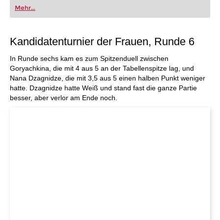
oder bereits auf Turnierniveau spielen: Mit
Mehr...
FRITZ trainieren Sie effizienter, intelligenter und
individueller als je zuvor.
Kandidatenturnier der Frauen, Runde 6
In Runde sechs kam es zum Spitzenduell zwischen
Goryachkina, die mit 4 aus 5 an der Tabellenspitze lag, und
Nana Dzagnidze, die mit 3,5 aus 5 einen halben Punkt weniger
hatte. Dzagnidze hatte Weiß und stand fast die ganze Partie
besser, aber verlor am Ende noch.