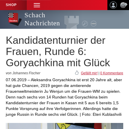
SHOP
TOGGLE
NAVIGATION
Schach
Nachrichten
Kandidatenturnier der
Frauen, Runde 6:
Goryachkina mit Glück
von Johannes Fischer
Gefällt mir!
|
0 Kommentare
07.06.2019 – Aleksandra Goryachkina ist erst 20 Jahre alt, aber
hat gute Chancen, 2019 gegen die amtierende
Frauenweltmeisterin Ju Wenjun um die Frauen-WM zu spielen.
Denn nach sechs von 14 Runden hat Goryachkina beim
Kandidatenturnier der Frauen in Kasan mit 5 aus 6 bereits 1,5
Punkte Vorsprung auf ihre Verfolgerinnen. Allerdings hatte die
junge Russin in Runde sechs viel Glück. | Foto: Eteri Kublashvili