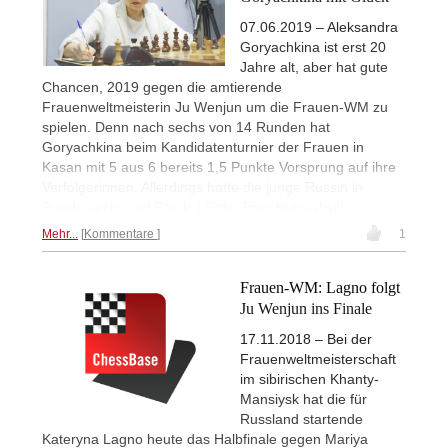
07.06.2019 – Aleksandra
Goryachkina ist erst 20
Jahre alt, aber hat gute
Chancen, 2019 gegen die amtierende
Frauenweltmeisterin Ju Wenjun um die Frauen-WM zu
spielen. Denn nach sechs von 14 Runden hat
Goryachkina beim Kandidatenturnier der Frauen in
Kasan mit 5 aus 6 bereits 1,5 Punkte Vorsprung auf ihre
Verfolgerinnen. Allerdings hatte die junge Russin in
Runde sechs viel Glück. | Foto: Eteri Kublashvili
Mehr...
Kommentare
1
Frauen-WM: Lagno folgt
Ju Wenjun ins Finale
17.11.2018 – Bei der
Frauenweltmeisterschaft
im sibirischen Khanty-
Mansiysk hat die für
Russland startende
Kateryna Lagno heute das Halbfinale gegen Mariya