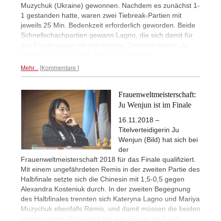
Muzychuk (Ukraine) gewonnen. Nachdem es zunächst 1-
1 gestanden hatte, waren zwei Tiebreak-Partien mit
jeweils 25 Min. Bedenkzeit erforderlich geworden. Beide
Schnellschachpartien gewann Lagno, die sich damit für
das Finale gegen die chinesische Titelverteidigerin Ju
Wenjun qualifiziert hat. Fotos: Turnierseite
Mehr...
Kommentare
Frauenweltmeisterschaft:
Ju Wenjun ist im Finale
16.11.2018 –
Titelverteidigerin Ju
Wenjun (Bild) hat sich bei
der
Frauenweltmeisterschaft 2018 für das Finale qualifiziert.
Mit einem ungefährdeten Remis in der zweiten Partie des
Halbfinale setzte sich die Chinesin mit 1,5-0,5 gegen
Alexandra Kosteniuk durch. In der zweiten Begegnung
des Halbfinales trennten sich Kateryna Lagno und Mariya
Muzychuk ebenfalls Remis, und damit müssen die beiden
morgen einen Stichkampf um den Einzug ins Finale