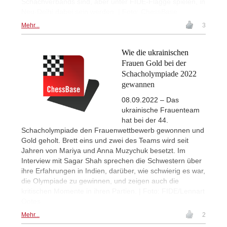
Schachverbands sind, aber unter FIDE-Flagge spielen, in
Neu-Delhi dabei sein werden. | Foto: ChessBase
Mehr...
3
Wie die ukrainischen
Frauen Gold bei der
Schacholympiade 2022
gewannen
08.09.2022 – Das
ukrainische Frauenteam
hat bei der 44.
Schacholympiade den Frauenwettbewerb gewonnen und
Gold geholt. Brett eins und zwei des Teams wird seit
Jahren von Mariya und Anna Muzychuk besetzt. Im
Interview mit Sagar Shah sprechen die Schwestern über
ihre Erfahrungen in Indien, darüber, wie schwierig es war,
die Olympiade zu gewinnen, und zeigen auch die
kritischen Momente in ihren Partien. | Foto: FIDE/Lennart
Ootes
Mehr...
2