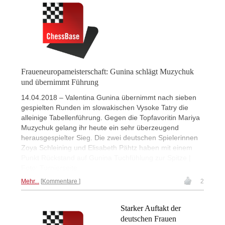
Fraueneuropameisterschaft: Gunina schlägt Muzychuk
und übernimmt Führung
14.04.2018 – Valentina Gunina übernimmt nach sieben
gespielten Runden im slowakischen Vysoke Tatry die
alleinige Tabellenführung. Gegen die Topfavoritin Mariya
Muzychuk gelang ihr heute ein sehr überzeugend
herausgespielter Sieg. Die zwei deutschen Spielerinnen
Zoya Schleining und Elisabeth Pähtz haben mit einem
Punkt Rückstand auf Gunina Tuchfühlung zur Spitze |
Foto: Turnierseite
Mehr...
Kommentare
2
Starker Auftakt der
deutschen Frauen