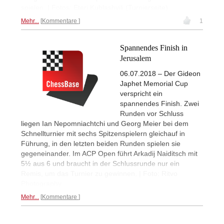
spielen. | Fotos: Eteri Kublashvili (Turnierseite)
Mehr...
Kommentare
1
Spannendes Finish in
Jerusalem
06.07.2018 – Der Gideon
Japhet Memorial Cup
verspricht ein
spannendes Finish. Zwei
Runden vor Schluss
liegen Ian Nepomniachtchi und Georg Meier bei dem
Schnellturnier mit sechs Spitzenspielern gleichauf in
Führung, in den letzten beiden Runden spielen sie
gegeneinander. Im ACP Open führt Arkadij Naiditsch mit
5½ aus 6 und braucht in der Schlussrunde nur ein
Remis, um das Turnier zu gewinnen. | Foto: Ritvo
Photography
Mehr...
Kommentare