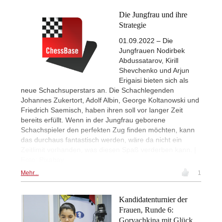
Die Jungfrau und ihre
Strategie
01.09.2022 – Die
Jungfrauen Nodirbek
Abdussatarov, Kirill
Shevchenko und Arjun
Erigaisi bieten sich als
neue Schachsuperstars an. Die Schachlegenden
Johannes Zukertort, Adolf Albin, George Koltanowski und
Friedrich Saemisch, haben ihren soll vor langer Zeit
bereits erfüllt. Wenn in der Jungfrau geborene
Schachspieler den perfekten Zug finden möchten, kann
das durchaus fantastisch werden, wäre da nicht ein
Zeitlimit vorhanden, was diesen Spaß verderben kann. |
Foto: Pixabay
Mehr...
1
Kandidatenturnier der
Frauen, Runde 6:
Goryachkina mit Glück