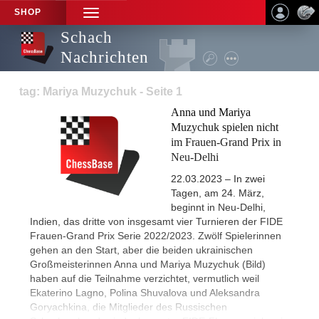
SHOP
TOGGLE
NAVIGATION
Schach
Nachrichten
tag: Mariya Muzychuk - Seite 1
Anna und Mariya
Muzychuk spielen nicht
im Frauen-Grand Prix in
Neu-Delhi
22.03.2023 – In zwei
Tagen, am 24. März,
beginnt in Neu-Delhi,
Indien, das dritte von insgesamt vier Turnieren der FIDE
Frauen-Grand Prix Serie 2022/2023. Zwölf Spielerinnen
gehen an den Start, aber die beiden ukrainischen
Großmeisterinnen Anna und Mariya Muzychuk (Bild)
haben auf die Teilnahme verzichtet, vermutlich weil
Ekaterino Lagno, Polina Shuvalova und Aleksandra
Goryachkina, die Mitglieder des Russischen