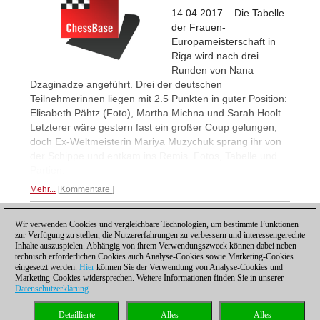
14.04.2017 – Die Tabelle
der Frauen-
Europameisterschaft in
Riga wird nach drei
Runden von Nana
Dzaginadze angeführt. Drei der deutschen
Teilnehmerinnen liegen mit 2.5 Punkten in guter Position:
Elisabeth Pähtz (Foto), Martha Michna und Sarah Hoolt.
Letzterer wäre gestern fast ein großer Coup gelungen,
doch Ex-Weltmeisterin Mariya Muzychuk sprang ihr von
der Schippe und entkam ins Remis. Fotos, Tabelle und
Partien.
Mehr...
Kommentare
Wir verwenden Cookies und vergleichbare Technologien, um bestimmte Funktionen
1
zur Verfügung zu stellen, die Nutzererfahrungen zu verbessern und interessengerechte
Inhalte auszuspielen. Abhängig von ihrem Verwendungszweck können dabei neben
technisch erforderlichen Cookies auch Analyse-Cookies sowie Marketing-Cookies
eingesetzt werden.
Hier
können Sie der Verwendung von Analyse-Cookies und
Marketing-Cookies widersprechen. Weitere Informationen finden Sie in unserer
Datenschutzerklärung
.
Datenschutzhinweis
|
Impressum
|
Kontakt
|
Cookies Management
|
Lizenzen
|
Detaillierte
Alles
Alles