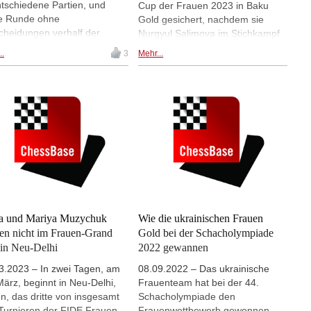
tschiedene Partien, und
Cup der Frauen 2023 in Baku
e Runde ohne
Gold gesichert, nachdem sie
cheidungen verhalf der
Nurgyul Salimova im Stichkampf
inischen Großmeisterin Anna
besiegt hatte. Die russische
..
3
Mehr...
chuk zum Turniersieg. Mit 6
Großmeisterin war als Zweite der
ten aus 9 Partien lag sie am
Setzliste in das Turnier gegangen
 gleichauf mit der Chinesin
und musste starke Technik
Jiner, aber hatte die bessere
zeigen, um die überragende
ung. Preisgeld und Grand
bulgarische Außenseiterin zu
 Punkte wurden geteilt, aber
besiegen. Anna Muzychuk
Turniersieg ging an
erreichte ebenfalls das Podium,
chuk. Harika Dronavalli
nachdem sie Tan Zhongyi im
nn Bronze. | Fotos: FIDE /
Spiel um Platz drei schlug. Dank
 Volkova
dieses Sieges sicherte sich
Muzychuk einen Platz im
Kandidatenturnier der Frauen
a und Mariya Muzychuk
Wie die ukrainischen Frauen
2024. | Foto: FIDE / Stev
len nicht im Frauen-Grand
Gold bei der Schacholympiade
Bonhage
 in Neu-Delhi
2022 gewannen
3.2023 – In zwei Tagen, am
08.09.2022 – Das ukrainische
März, beginnt in Neu-Delhi,
Frauenteam hat bei der 44.
en, das dritte von insgesamt
Schacholympiade den
 Turnieren der FIDE Frauen-
Frauenwettbewerb gewonnen