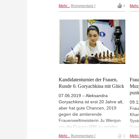
Elis
ChessBase Goodies. Start 16.30
Mehr...
Kommentare
4
Mehr.
Ches
Uhr. Jetzt live.
ein 
und 
Tajm
Kandidatenturnier der Frauen,
Fra
Runde 6: Goryachkina mit Glück
Muz
punk
07.06.2019 – Aleksandra
Goryachkina ist erst 20 Jahre alt,
09.1
aber hat gute Chancen, 2019
Frau
gegen die amtierende
Khan
Frauenweltmeisterin Ju Wenjun
Syst
um die Frauen-WM zu spielen.
Spie
Denn nach sechs von 14 Runden
noch
Mehr...
Kommentare
1
Mehr.