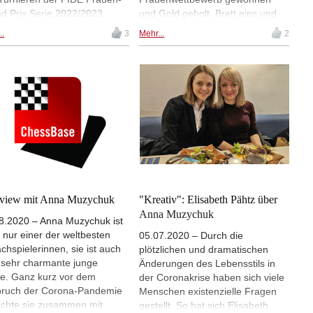
d Prix Serie 2022/2023.
und Gold geholt. Brett eins und
f Spielerinnen gehen an den
zwei des Teams wird seit Jahren
..
3
Mehr...
2
t, aber die beiden
von Mariya und Anna Muzychuk
inischen Großmeisterinnen
besetzt. Im Interview mit Sagar
 und Mariya Muzychuk (Bild)
Shah sprechen die Schwestern
n auf die Teilnahme
über ihre Erfahrungen in Indien,
ichtet, vermutlich weil
darüber, wie schwierig es war, die
erino Lagno, Polina
Olympiade zu gewinnen, und
alova und Aleksandra
zeigen auch die kritischen
achkina, die Mitglieder des
Momente in ihren Partien. | Foto:
ischen Schachverbands
FIDE/Lennart Ootes
, aber unter FIDE-Flagge
len, in Neu-Delhi dabei sein
en. | Foto: ChessBase
rview mit Anna Muzychuk
"Kreativ": Elisabeth Pähtz über
Anna Muzychuk
8.2020 – Anna Muzychuk ist
t nur einer der weltbesten
05.07.2020 – Durch die
chspielerinnen, sie ist auch
plötzlichen und dramatischen
 sehr charmante junge
Änderungen des Lebensstils in
. Ganz kurz vor dem
der Coronakrise haben sich viele
ruch der Corona-Pandemie
Menschen existenzielle Fragen
chte sie zusammen mit
gestellt. So hat sich Elisabeth