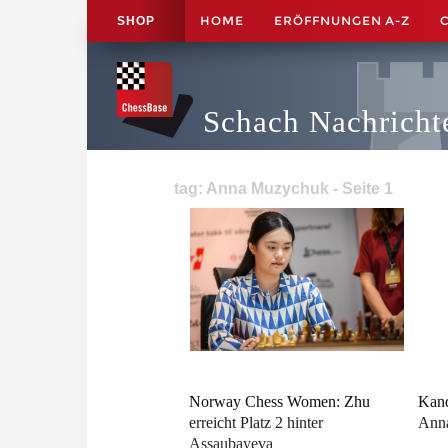
HOME
ERÖFFNUNGEN A-Z
SHOP
Schach Nachricht
tag: Anna Muzychuk - Seite 1
Norway Chess Women: Zhu
Kand
erreicht Platz 2 hinter
Anna
Assaubayeva