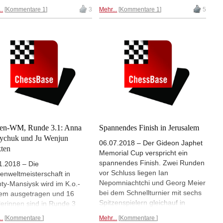
abeth Pähtz noch das
Pähtz unter anderem gefragt
..
Kommentare 1
3
Mehr...
Kommentare 1
5
sBase-Büro, beantwortete
"Was ist der Sinn des Lebens?"
paar Fragen zu ihrer Karriere
oder "Wie konnte das Virus meine
machte Videoaufnahmen zur
Jeans so schnell so eng machen
anov-Variante.
- vor einer Woche haben sie noch
viel besser gepasst?", aber die
deutsche Nummer 1 im
Frauenschach hat die
Coronakrise auch dazu genutzt,
die vielen Talente der besten
Schachspielerinnen der Welt zu
beschreiben. Den Anfang macht
Anna Muzychuk, die nicht nur am
uen-WM, Runde 3.1: Anna
Spannendes Finish in Jerusalem
Schachbrett kreativ ist.
ychuk und Ju Wenjun
06.07.2018 – Der Gideon Japhet
ten
Memorial Cup verspricht ein
spannendes Finish. Zwei Runden
1.2018 – Die
vor Schluss liegen Ian
enweltmeisterschaft in
Nepomniachtchi und Georg Meier
ty-Mansiysk wird im K.o.-
bei dem Schnellturnier mit sechs
em ausgetragen und 16
Spitzenspielern gleichauf in
lerinnen sind in Runde 3
Führung, in den letzten beiden
 dabei. Die besten Chancen
..
Kommentare
Mehr...
Kommentare
Runden spielen sie