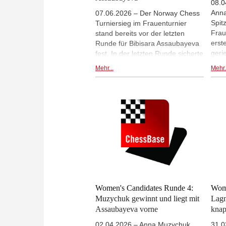
08.0
Anna
07.06.2026 – Der Norway Chess
Spit
Turniersieg im Frauenturnier
Frau
stand bereits vor der letzten
erst
Runde für Bibisara Assaubayeva
geri
fest. In der letzten Runde sicherte
stan
sich Zhu Jiner den zweiten Platz
Mehr...
Mehr.
(Bild
durch ihren Sieg gegen Koneru
scho
Humpy. Anna Muzychuk besiegte
Ende
Divya Deshmukh und erreichte so
bitte
den dritten Platz und die
mit 
amtierende Weltmeisterin Ju
alle
Wenjun gewann gegen die
komm
Erstplatzierte, Bibisara
Foto
Assaubayeva. | Foto: Norway
Chess / Michal Walusza
Women's Candidates Runde 4:
Wome
Muzychuk gewinnt und liegt mit
Lagn
Assaubayeva vorne
knap
02.04.2026 – Anna Muzychuk
31.0