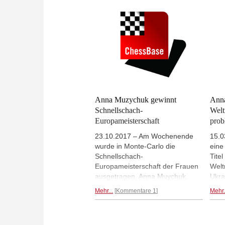
Macauley Peterson)
ab 1
Anna Muzychuk gewinnt
Ann
Schnellschach-
Welt
Europameisterschaft
prob
23.10.2017 – Am Wochenende
15.0
wurde in Monte-Carlo die
eine
Schnellschach-
Tite
Europameisterschaft der Frauen
Welt
ausgetragen. Anna Muychuk,
Ukra
schon Weltmeisterin in dieser
unte
Mehr...
Kommentare 1
Mehr.
Disziplin, gewann. Elisabeth
Tan 
Pähtz wurde Zehnte. (Foto: Jean-
äuße
Michel Pechine, Europe Echecs)
Spie