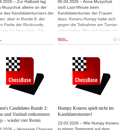
4.2026 – Zur Halbzeit lag
05.04.2026 – Anna Muzychuk
 Muzychuk alleine an der
stoß Last-Minute beim
ze des Kandidatenturniers der
Kandidatenturnier der Frauen
en, aber in Runde 8, der
dazu. Koneru Humpy hatte sich
en Partie der Rückrunde,
gegen die Teilnahme am Turnier
et sie ins Straucheln. Sie
entschieden. Wer sich fragte, ob
d gegen Divya Deshmukh
Muzychuk überhaupt mithalten
..
Mehr...
1
) lange Zeit klar besser, fast
könnte, weil die anderen
n auf Gewinn, aber verlor am
Spielerinnen eine längere
 doch noch. Nach dieser
Vorbereitungszeit hatten, wird
ren Niederlage teilt sie sich
eines Besseren belehrt. In Runde
vier anderen Spielerinnen, die
6 gewann Muzychuk gegen Zhu
 auf 4,5 Punkte aus 8 Partien
Jiner und führt dadurch mit 4 aus
en, die Tabellenführung. |
6. Divya Deshmukh konnte gegen
: FIDE / Yoav Nis
Bibisara Assaubayeva ihren
ersten Sieg verzeichnen und
Vaishali Rameshbabu gewann
gegen Kateryna Lagno am
Samstag. | Foto: FIDE / Yoav Nis
n's Candidates Runde 2:
Humpy Koneru spielt nicht im
o und Vaishali entkommen
Kandidatenturnier!
p – wieder vier Remis
23.03.2026 – Wie Humpy Koneru
in einem Statement auf dem
3.2026 – Verpasste Chancen