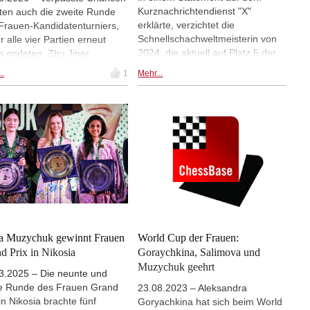
Kurznachrichtendienst "X"
ten auch die zweite Runde
erklärte, verzichtet die
Frauen-Kandidatenturniers,
Schnellschachweltmeisterin von
r alle vier Partien erneut
2024, die aktuell auf Platz 5 der
s endeten. Zhu Jiner
Frauenweltrangliste liegt, auf die
ielte sich gegen Kateryna
..
1
Mehr...
Teilnahme am Kandidatenturnier
o eine deutlich überlegene
der Frauen 2026 auf Zypern. Als
lung, konnte diese aber nicht
Grund nannte sie
en, sodass ein Dauerschach
Sicherheitsbedenken vor dem
Partie für Lagno rettete. Im
Hintergrund zunehmender
 indischen Duell verspielte
Spannungen in der Region.
a Deshmukh (im Bild)
Gemäß den Regularien wurde
falls einen Vorteil, nachdem
Anna Muzychuk als Ersatz für die
eine taktische Möglichkeit von
indische Großmeisterin in das
hali Rameshbabu übersehen
achtköpfige Teilnehmerfeld
e. | Foto: FIDE / Yoav Nis
berufen. | Foto: Lennart Ootes
a Muzychuk gewinnt Frauen
World Cup der Frauen:
d Prix in Nikosia
Goraychkina, Salimova und
Muzychuk geehrt
3.2025 – Die neunte und
te Runde des Frauen Grand
23.08.2023 – Aleksandra
 in Nikosia brachte fünf
Goryachkina hat sich beim World