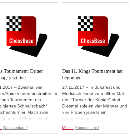
t man Titelverteidigerin Ju
gegeneinander. Im ACP Open
un (Bild) und Anna
führt Arkadij Naiditsch mit 5½ aus
ychuk, Nummer 2 und
6 und braucht in der
mer 3 der
Schlussrunde nur ein Remis, um
enweltrangliste, ein. Beide
das Turnier zu gewinnen. | Foto:
nnen ihre Auftaktpartien in
Ritvo Photography
e 3.| Fotos: Turnierseite
s Tournament: Dritter
Das 11. Kings Tournament hat
tag: jetzt live
begonnen
1.2017 – Zweimal vier
27.11.2017 – In Bukarest und
ler/Spielerinnen bestreiten im
Mediasch findet zum elften Mal
Kings Tournament ein
das "Turnier der Könige" statt.
iniertes Schnellschach/
Diesmal spielen vier Männer und
zschachturnier. Nach zwei
vier Frauen jeweils ein
ltagen mit Schnellschach
doppelrundiges
en Vassily Ivanchuk und Anna
Schnellschachturnier und
..
Kommentare
Mehr...
Kommentare
chuk. Heute geht es mit
anschließend ein vierrundiges
zschach weiter. Heute schon
Blitzturnier.