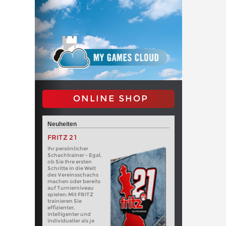
ONLINE SHOP
Neuheiten
FRITZ 21
Ihr persönlicher
Schachtrainer - Egal,
ob Sie Ihre ersten
Schritte in die Welt
des Vereinsschachs
machen oder bereits
auf Turnierniveau
spielen: Mit FRITZ
trainieren Sie
effizienter,
intelligenter und
individueller als je