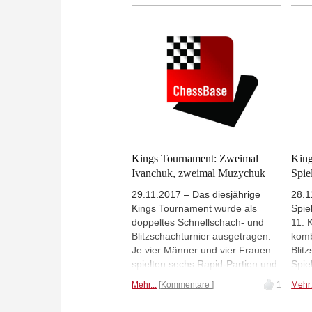
hat Goryachkina beim
räum
Kandidatenturnier der Frauen in
Wenj
Kasan mit 5 aus 6 bereits 1,5
Muz
Punkte Vorsprung auf ihre
Num
Verfolgerinnen. Allerdings hatte
Frau
die junge Russin in Runde sechs
gewa
viel Glück. | Foto: Eteri Kublashvili
Rund
Kings Tournament: Zweimal
King
Ivanchuk, zweimal Muzychuk
Spiel
29.11.2017 – Das diesjährige
28.1
Kings Tournament wurde als
Spie
doppeltes Schnellschach- und
11. 
Blitzschachturnier ausgetragen.
komb
Je vier Männer und vier Frauen
Blit
spielten sechs Rapid-Partien und
Spie
12 Blitzpartien. Vassily Ivanchuk
führ
Mehr...
Kommentare
1
Mehr.
und Anna Muzychuk gewannen
Muzy
die Wettbewerbe. (Foto:
Blit