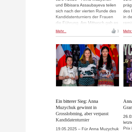
und Bibisara Assaubayeva teilen
präg
sich nach der vierten Runde des
des 
Kandidatenturniers der Frauen
in de
die Führung. Am Mittwoch gab es
remi
zwei entschiedene Partien:
ersp
Mehr...
3
Mehr.
Muzychuk besiegte Kateryna
Lagn
Lagno, während Zhu Jiner gegen
Stel
Divya Deshmukh gewann.
nutz
Assaubayeva vergab Chancen
die 
auf den alleinigen ersten Platz mit
rein
ihrem Remis gegen Tan Zhongyi.
Divy
Vaishali Rameshbabu erreichte
eben
nach anfänglichem Druckspiel
sie 
ihrer Gegnerin noch ein
Vais
Unentschieden gegen Aleksandra
hatt
Goryachkina. | Foto: FIDE /
Michal Walusza, Yoav Nis
Ein bitterer Sieg: Anna
Ann
Muzychuk gewinnt in
Gran
Grosslobming, aber verpasst
26.0
Kandidatenturnier
letz
Prix
19.05.2025 – Für Anna Muzychuk