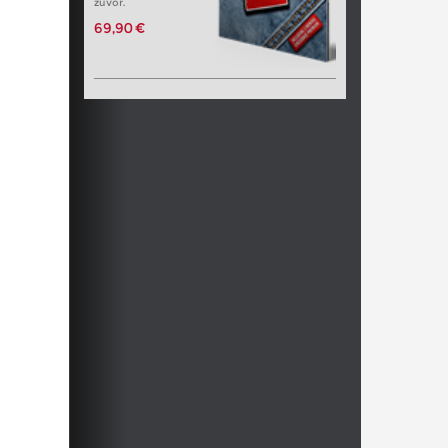
zuvor.
69,90 €