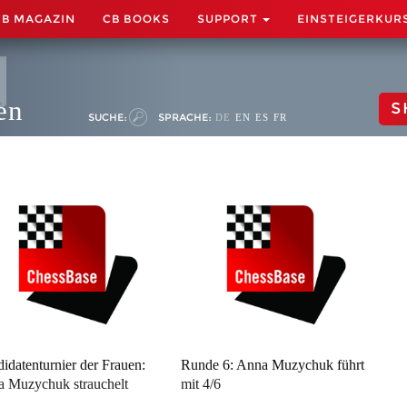
CB MAGAZIN
CB BOOKS
SUPPORT
EINSTEIGERKUR
en
S
SUCHE:
SPRACHE:
DE
EN
ES
FR
idatenturnier der Frauen:
Runde 6: Anna Muzychuk führt
 Muzychuk strauchelt
mit 4/6