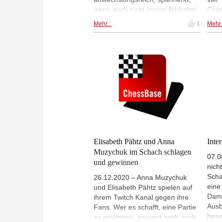
wenn auch nicht immer fehlerfrei.
Gran
Im offenen Turnier gewann Vidit
Zwöl
Mehr...
1
Mehr.
Gujrathi überraschend souverän
Star
gegen Ian Nepomniachtchi und
ukra
im Frauenturnier schafften es
Anna
Aleksandra Goryachkina, Anna
habe
Muzychuk and Nurgyul Salimova
verz
ins Halbfinale. Elisabeth Pähtz ist
Ekat
leider ausgeschieden. Sie verlor
Shuv
nach dramatischem Kampf gegen
Gory
Anna Muzychuk. | Foto: FIDE /
Russ
Stev Bonhage
sind
spie
werd
Elisabeth Pähtz und Anna
Inte
Muzychuk im Schach schlagen
07.0
und gewinnen
nich
Scha
26.12.2020 – Anna Muzychuk
eine
und Elisabeth Pähtz spielen auf
Dame
ihrem Twitch Kanal gegen ihre
Ausb
Fans. Wer es schafft, eine Partie
besu
zu gewinnen, gewinnt auch noch