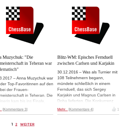
2.30 Uhr. Hier live.
a Muzychuk: "Die
Blitz-WM: Episches Fernduell
meisterschaft in Teheran war
zwischen Carlsen und Karjakin
lematisch"
30.12.2016 – Was als Turnier mit
108 Teilnehmern begann,
3.2017 – Anna Muzychuk war
mündete schließlich in einem
 der Top-Favoritinnen auf den
Fernduell, das sich Sergey
l bei der Frauen-
Karjakin und Magnus Carlsen in
meisterschaft in Teheran. Die
Doha lieferten. Die Konkurrenz
inerin kam bis ins Finale,
auf Abstand haltend, zogen die
rlag dort aber überraschend
..
Kommentare 3
Mehr...
Kommentare 4
1
beiden Kontrahenten ein großes
Zhongyi. Im Interview
Spektakel ab, das Karjakin
rte sie sich zu den
schlussendlich hauchdünn für
1
lbedingungen bei der
2
WEITER