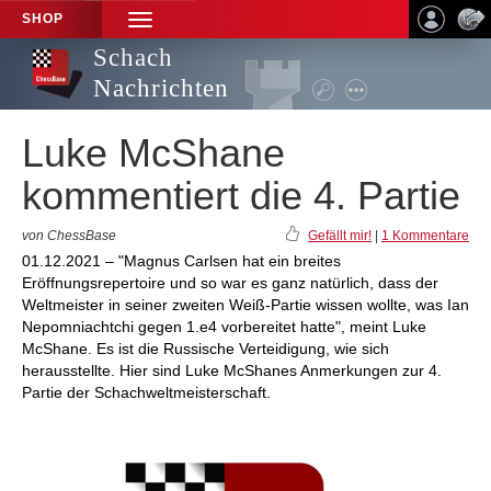
SHOP
TOGGLE
NAVIGATION
Schach
Nachrichten
Luke McShane
kommentiert die 4. Partie
von ChessBase
Gefällt mir!
|
1 Kommentare
01.12.2021 – "Magnus Carlsen hat ein breites
Eröffnungsrepertoire und so war es ganz natürlich, dass der
Weltmeister in seiner zweiten Weiß-Partie wissen wollte, was Ian
Nepomniachtchi gegen 1.e4 vorbereitet hatte", meint Luke
McShane. Es ist die Russische Verteidigung, wie sich
herausstellte. Hier sind Luke McShanes Anmerkungen zur 4.
Partie der Schachweltmeisterschaft.