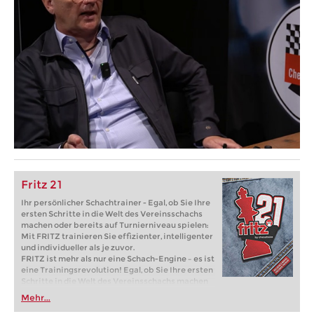
Fritz 21
Ihr persönlicher Schachtrainer - Egal, ob Sie Ihre
ersten Schritte in die Welt des Vereinsschachs
machen oder bereits auf Turnierniveau spielen:
Mit FRITZ trainieren Sie effizienter, intelligenter
und individueller als je zuvor.
FRITZ ist mehr als nur eine Schach-Engine – es ist
eine Trainingsrevolution! Egal, ob Sie Ihre ersten
Schritte in die Welt des Vereinsschachs machen
oder bereits auf Turnierniveau spielen: Mit
Mehr...
FRITZ trainieren Sie effizienter, intelligenter und