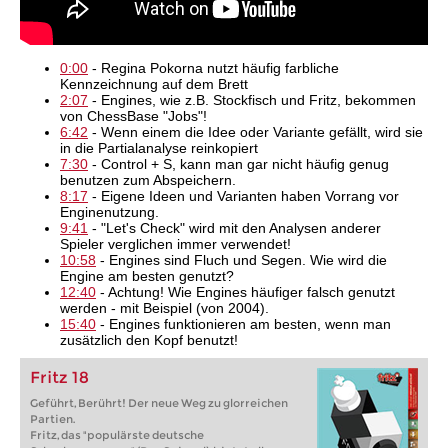
0:00
- Regina Pokorna nutzt häufig farbliche
Kennzeichnung auf dem Brett
2:07
- Engines, wie z.B. Stockfisch und Fritz, bekommen
von ChessBase "Jobs"!
6:42
- Wenn einem die Idee oder Variante gefällt, wird sie
in die Partialanalyse reinkopiert
7:30
- Control + S, kann man gar nicht häufig genug
benutzen zum Abspeichern.
8:17
- Eigene Ideen und Varianten haben Vorrang vor
Enginenutzung.
9:41
- "Let's Check" wird mit den Analysen anderer
Spieler verglichen immer verwendet!
10:58
- Engines sind Fluch und Segen. Wie wird die
Engine am besten genutzt?
12:40
- Achtung! Wie Engines häufiger falsch genutzt
werden - mit Beispiel (von 2004).
15:40
- Engines funktionieren am besten, wenn man
zusätzlich den Kopf benutzt!
Fritz 18
Geführt, Berührt! Der neue Weg zu glorreichen
Partien.
Fritz, das "populärste deutsche