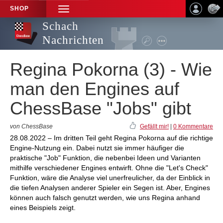
SHOP
TOGGLE
NAVIGATION
Schach
Nachrichten
Regina Pokorna (3) - Wie
man den Engines auf
ChessBase "Jobs" gibt
von ChessBase
Gefällt mir!
|
0 Kommentare
28.08.2022 – Im dritten Teil geht Regina Pokorna auf die richtige
Engine-Nutzung ein. Dabei nutzt sie immer häufiger die
praktische "Job" Funktion, die nebenbei Ideen und Varianten
mithilfe verschiedener Engines entwirft. Ohne die "Let's Check"
Funktion, wäre die Analyse viel unerfreulicher, da der Einblick in
die tiefen Analysen anderer Spieler ein Segen ist. Aber, Engines
können auch falsch genutzt werden, wie uns Regina anhand
eines Beispiels zeigt.