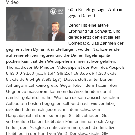
Video
60m Ein ehrgeiziger Aufbau
gegen Benoni
Benoni ist eine aktive
Eröffnung für Schwarz, und
gerade jetzt genießt sie ein
Comeback. Das Zähmen der
gegnerischen Dynamik in Stellungen, wo der Nachziehende
auf seine aktiven Figuren und die Damenflügelmajorität
pochen kann, ist den Weißspielern immer schwergefallen.
Thema dieser 60-Minuten-Videoplips ist der Kern des Abspiels
8.h3 0-0 9.Ld3 (nach 1.d4 Sf6 2.c4 c5 3.d5 e6 4.Sc3 exd5
5.cxd5 d6 6.e4 g6 7.Sf3 Lg7). Dieses stößt unter Benoni-
Anhängern auf keine große Gegenliebe - dem Traum, den
Gegner zu massieren, kommen die Anziehenden damit
nämlich gefährlich nahe. Wie man diesem aussichtsreichen
Aufbau am besten begegnen soll, wird nach wie vor hitzig
diskutiert, denn nicht jeder ist mit dem schwarzen
Hauptabspiel mit dem sofortigen 9…b5 zufrieden. Gut
vorbereitete Benoni-Liebhaber können immer noch Wege
finden, dem Ausgleich nahezukommen, doch die Initiative
bleibt fest in der Hand von Weiß. Der slowakische GM