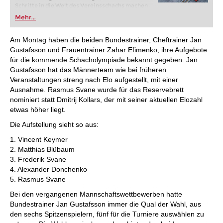
Schritte in die Welt des Vereinsschachs machen
oder bereits auf Turnierniveau spielen: Mit
Mehr...
FRITZ trainieren Sie effizienter, intelligenter und
individueller als je zuvor.
Am Montag haben die beiden Bundestrainer, Cheftrainer Jan
Gustafsson und Frauentrainer Zahar Efimenko, ihre Aufgebote
für die kommende Schacholympiade bekannt gegeben. Jan
Gustafsson hat das Männerteam wie bei früheren
Veranstaltungen streng nach Elo aufgestellt, mit einer
Ausnahme. Rasmus Svane wurde für das Reservebrett
nominiert statt Dmitrij Kollars, der mit seiner aktuellen Elozahl
etwas höher liegt.
Die Aufstellung sieht so aus:
1. Vincent Keymer
2. Matthias Blübaum
3. Frederik Svane
4. Alexander Donchenko
5. Rasmus Svane
Bei den vergangenen Mannschaftswettbewerben hatte
Bundestrainer Jan Gustafsson immer die Qual der Wahl, aus
den sechs Spitzenspielern, fünf für die Turniere auswählen zu