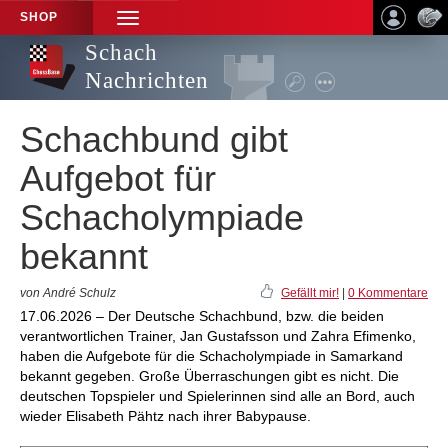
SHOP
TOGGLE
NAVIGATION
Schach
Nachrichten
Schachbund gibt
Aufgebot für
Schacholympiade
bekannt
von André Schulz
Gefällt mir!
|
0 Kommentare
17.06.2026 – Der Deutsche Schachbund, bzw. die beiden
verantwortlichen Trainer, Jan Gustafsson und Zahra Efimenko,
haben die Aufgebote für die Schacholympiade in Samarkand
bekannt gegeben. Große Überraschungen gibt es nicht. Die
deutschen Topspieler und Spielerinnen sind alle an Bord, auch
wieder Elisabeth Pähtz nach ihrer Babypause.