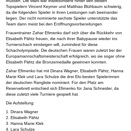
müssen. Die Wahl war insbesondere hinter den beiden
Topspielern Vincent Keymer und Matthias Blühbaum schwierig,
da die folgenden Spieler in ihren Leistungen nah beeinander
liegen. Der nicht nominierte sechste Spieler unterstützte das
Team dann meist bei den Eröffnungsvorbereitungen.
Frauentrainer Zahar Efimenko darf sich über die Rückkehr von
Elisabeth Pähtz freuen, die nach ihrer Babypause wieder ins
Turnierschach einsteigen will, zumindest für diese
Schacholympiade. Die deutschen Frauen waren zuletzt bei der
Europamannschaftsmeisterschaft erfolgreich, wo sie sogar ohne
Elisabeth Pähtz die Bronzemedaille gewinnen konnten.
Zahar Efimenko hat mit Dinara Wagner, Elisabeth Pähtz, Hanna
Marie Klek und Lara Schulze die drei Elo-besten Spielerinnen
der deutschen Rangliste nominiert. Für den Platz am
Reservebrett entschied sich Efimenko für Jana Schneider, da
diese zuletzt viele Turniere gespielt hat.
Die Aufstellung:
1. Dinara Wagner
2. Elisabeth Pähtz
3. Hanna Marie Klek
4. Lara Schulze