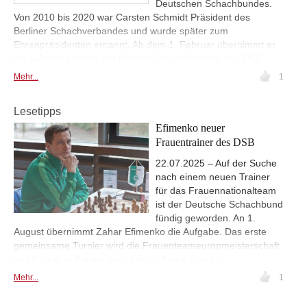
Deutschen Schachbundes.
Von 2010 bis 2020 war Carsten Schmidt Präsident des
Berliner Schachverbandes und wurde später zum
Ehrenpräsidenten ernannt. Ab dem 1. Februar übernimmt er
die vakante Leitung der Berliner Geschäftsstelle des DSB.
Mehr...
1
Lesetipps
Efimenko neuer
Frauentrainer des DSB
22.07.2025 – Auf der Suche
nach einem neuen Trainer
für das Frauennationalteam
ist der Deutsche Schachbund
fündig geworden. An 1.
August übernimmt Zahar Efimenko die Aufgabe. Das erste
gemeinsame Turnier wird die Frauenteameuropmeisterschaft
im Oktober in Batumi sein. | Foto: André Schulz
Mehr...
1