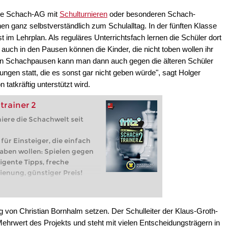
iche Schach-AG mit
Schulturnieren
oder besonderen Schach-
en ganz selbstverständlich zum Schulalltag. In der fünften Klasse
t im Lehrplan. Als reguläres Unterrichtsfach lernen die Schüler dort
 auch in den Pausen können die Kinder, die nicht toben wollen ihr
en Schachpausen kann man dann auch gegen die älteren Schüler
ungen statt, die es sonst gar nicht geben würde", sagt Holger
atkräftig unterstützt wird.
trainer 2
niere die Schachwelt seit
r Einsteiger, die einfach
aben wollen: Spielen gegen
lligente Tipps, freche
ienung, günstiger Preis!
: dieses Programm ist keine
 Fritz18 und nicht
von Christian Bornhalm setzen. Der Schulleiter der Klaus-Groth-
hrwert des Projekts und steht mit vielen Entscheidungsträgern in