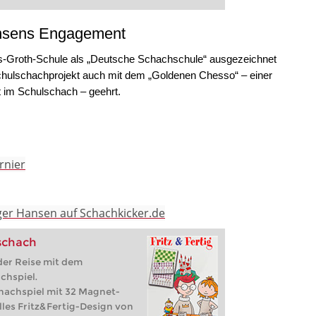
vrimiçi oynayın ve 3 farklı
 açın! İhtiyacınız olan tek şey
ansens Engagement
cel bir tarayıcı (Chrome,
aus-Groth-Schule als „Deutsche Schachschule“ ausgezeichnet
hulschachprojekt auch mit dem „Goldenen Chesso“ – einer
im Schulschach – geehrt.
rnier
lger Hansen auf Schachkicker.de
eschach
der Reise mit dem
chspiel.
hachspiel mit 32 Magnet-
lles Fritz&Fertig-Design von