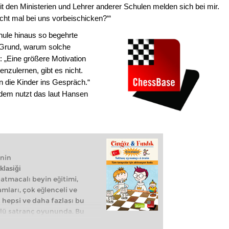
it den Ministerien und Lehrer anderer Schulen melden sich bei mir.
icht mal bei uns vorbeischicken?‘“
hule hinaus so begehrte
n Grund, warum solche
d: „Eine größere Motivation
nzulernen, gibt es nicht.
 die Kinder ins Gespräch.“
 dem nutzt das laut Hansen
nin
klasiği
atmacalı beyin eğitimi,
ları, çok eğlenceli ve
 - hepsi ve daha fazlası bu
üllü satranç oyununda. Bu
ı sürümün kilit açma kodunu