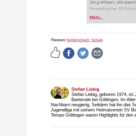
Jörg Hilbert. Ultraleich
Hosentasche. 32 Schac
Figuren: Königspaar B
Mehr...
Fertig
Themen:
Kinderschach
,
Schule
Stefan Liebig
Stefan Liebig, geboren 1974, ist 
Barterode bei Göttingen. Im Alte
Nachbarn neugierig. Seitdem hat ihn das S
Jugendliga mit seinem Heimatverein SV Ba
Tempo Göttingen waren Highlights für den