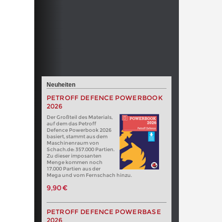
Neuheiten
PETROFF DEFENCE POWERBOOK
2026
Der Großteil des Materials,
auf dem das Petroff
Defence Powerbook 2026
basiert, stammt aus dem
Maschinenraum von
Schach.de: 357.000 Partien.
Zu dieser imposanten
Menge kommen noch
17.000 Partien aus der
Mega und vom Fernschach hinzu.
9,90 €
PETROFF DEFENCE POWERBASE
2026