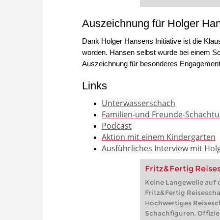
içerir: 3 yıl boyunca çe
oyun hesabının kilidini
Auszeichnung für Holger H
internet erişimi ve gün
Edge, Safari...).
Dank Holger Hansens Initiative ist die Kl
worden. Hansen selbst wurde bei einem Sc
Auszeichnung für besonderes Engagement 
Links
Unterwasserschach
Familien-und Freunde-Schachtu
Podcast
Aktion mit einem Kindergarten
Ausführliches Interview mit Ho
Fritz&Fertig Reis
Keine Langeweile auf 
Fritz&Fertig Reisescha
Hochwertiges Reisesc
Schachfiguren. Offizie