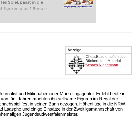
tes Spiel, passt in die
hfiguren plus 4 Bonus-
unt und Fred Fertig mit Frau
Anzeige
ChessBase empfiehlt bei
Büchern und Material
Schach Niggemann
Journalist und Mitinhaber einer Marketingagentur. Er lebt heute in
r von fünf Jahren machten ihn seltsame Figuren im Regal der
chachspiel fest in seinen Bann gezogen. Höhenflüge in die NRW-
d Laasphe und einige Einsätze in der Zweitligamannschaft von
 ehemaligen Jugendsüdwestfalenmeister.