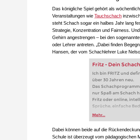
Das königliche Spiel gehört als wöchentl
Veranstaltungen wie
Tauchschach
inzwisch
steht Schach sogar ein halbes Jahr lang fes
Strategie, Konzentration und Fairness. Und
Gehirn angestrengen – bei den sogenannt
oder Lehrer antreten. „Dabei finden Begegn
Hansen, der vom Schachlehrer Luke Nelson t
Fritz - Dein Schach
Ich bin FRITZ und defi
über 30 Jahren neu.
Das Schachprogramm fü
nur Spaß am Schach h
Fritz oder online, inte
Sprüche, einfache Bed
Hinweis für Fritz-Fans
Mehr...
Weiterentwicklung von
kompatibel!
Dabei können beide auf die Rückendeckung 
Schule ist überzeugt vom pädagogischen Me