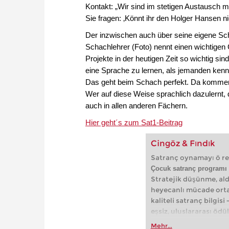
Kontakt: „Wir sind im stetigen Austausch m
Sie fragen: ‚Könnt ihr den Holger Hansen n
Der inzwischen auch über seine eigene Sc
Schachlehrer (Foto) nennt einen wichtige
Projekte in der heutigen Zeit so wichtig sin
eine Sprache zu lernen, als jemanden kenne
Das geht beim Schach perfekt. Da kommen
Wer auf diese Weise sprachlich dazulernt,
auch in allen anderen Fächern.
Hier geht´s zum Sat1-Beitrag
Cingöz & Fındık
Satranç oynamayı ö re
Çocuk satranç programı 
Stratejik düşünme, ald
heyecanlı mücade ortam
kaliteli satranç bilgisi
eşsiz, uluslararası öd
sürüm tarayıcı tabanl
Mehr...