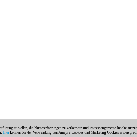
fügung zu stellen, die Nutzererfahrungen zu verbessern und interessengerechte Inhalte aus
n.
Hier
können Sie der Verwendung von Analyse-Cookies und Marketing-Cookies widersprechen