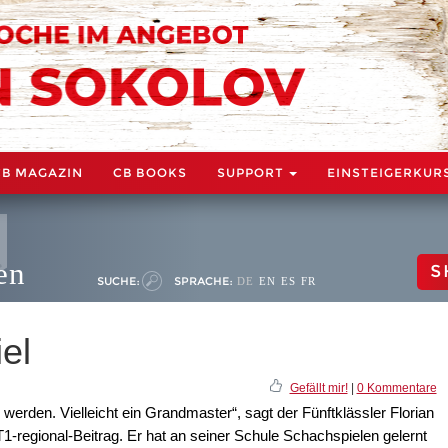
CB MAGAZIN
CB BOOKS
SUPPORT
EINSTEIGERKUR
en
S
SUCHE:
SPRACHE:
DE
EN
ES
FR
el
Gefällt mir!
|
0 Kommentare
 werden. Vielleicht ein Grandmaster“, sagt der Fünftklässler Florian
-regional-Beitrag. Er hat an seiner Schule Schachspielen gelernt