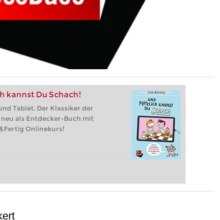
ich kannst Du Schach!
nd Tablet. Der Klassiker der
neu als Entdecker-Buch mit
&Fertig Onlinekurs!
ert