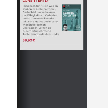
CONSISTENTLY
Im Schach führt kein Weg an
sauberem Rechnen vorbei.
Deshalb ist das verbessern
der Fähigkeit sich Varianten
im Kopf vorzustellen oder
taktische Motive und Muster
wiederzuerkennen
unerlässlich. Lernen sie
zudem ortgeschrittene
Techniken wie das hin- und h
39,90 €