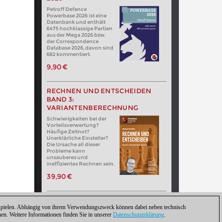
Petroff Defence
Powerbase 2026 ist eine
Datenbank und enthält
6475 hochklassige Partien
aus der Mega 2026 bzw.
der Correspondence
Database 2026, davon sind
682 kommentiert.
9,90 €
RECHNEN UND ENTSCHEIDEN
BAND 3:
VARIANTENBERECHNUNG
Schwierigkeiten bei der
Vorteilsverwertung?
Häufige Zeitnot?
Unerklärliche Einsteller?
Die Ursache all dieser
Probleme kann
unsauberes und
ineffizientes Rechnen sein.
39,90 €
zuspielen. Abhängig von ihrem Verwendungszweck können dabei neben technisch
. Weitere Informationen finden Sie in unserer
Datenschutzerklärung
.