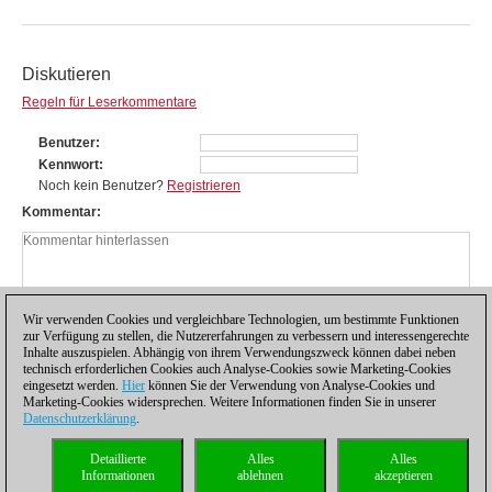
Diskutieren
Regeln für Leserkommentare
Benutzer
Kennwort
Noch kein Benutzer?
Registrieren
Kommentar
Wir verwenden Cookies und vergleichbare Technologien, um bestimmte Funktionen
zur Verfügung zu stellen, die Nutzererfahrungen zu verbessern und interessengerechte
Inhalte auszuspielen. Abhängig von ihrem Verwendungszweck können dabei neben
technisch erforderlichen Cookies auch Analyse-Cookies sowie Marketing-Cookies
eingesetzt werden.
Hier
können Sie der Verwendung von Analyse-Cookies und
Marketing-Cookies widersprechen. Weitere Informationen finden Sie in unserer
Datenschutzerklärung
.
Datenschutzhinweis
|
Impressum
|
Kontakt
|
Cookies Management
|
Lizenzen
|
Detaillierte
Alles
Alles
Compliance Hotline
|
Home
Informationen
ablehnen
akzeptieren
© 2017 ChessBase GmbH | Osterbekstraße 90a | 22083 Hamburg | Deutschland