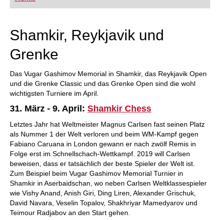
FRITZ trainieren Sie effizienter, intelligenter und
individueller als je zuvor.
Shamkir, Reykjavik und
Grenke
Das Vugar Gashimov Memorial in Shamkir, das Reykjavik Open
und die Grenke Classic und das Grenke Open sind die wohl
wichtigsten Turniere im April.
31. März - 9. April:
Shamkir Chess
Letztes Jahr hat Weltmeister Magnus Carlsen fast seinen Platz
als Nummer 1 der Welt verloren und beim WM-Kampf gegen
Fabiano Caruana in London gewann er nach zwölf Remis in
Folge erst im Schnellschach-Wettkampf. 2019 will Carlsen
beweisen, dass er tatsächlich der beste Spieler der Welt ist.
Zum Beispiel beim Vugar Gashimov Memorial Turnier in
Shamkir in Aserbaidschan, wo neben Carlsen Weltklassespieler
wie Vishy Anand, Anish Giri, Ding Liren, Alexander Grischuk,
David Navara, Veselin Topalov, Shakhriyar Mamedyarov und
Teimour Radjabov an den Start gehen.