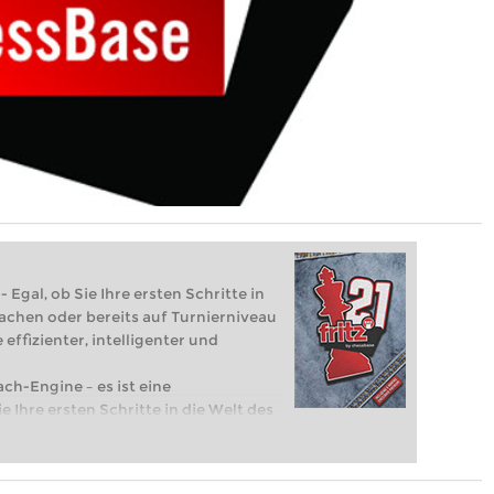
 Egal, ob Sie Ihre ersten Schritte in
achen oder bereits auf Turnierniveau
 effizienter, intelligenter und
ach-Engine – es ist eine
e Ihre ersten Schritte in die Welt des
eits auf Turnierniveau spielen: Mit
 intelligenter und individueller als je