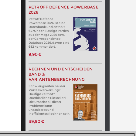
PETROFF DEFENCE POWERBASE
2026
Petroff Defence
Powerbase 2026 ist eine
Datenbank und enthält
6475 hochklassige Partien
aus der Mega 2026 bzw.
der Correspondence
Database 2026, davon sind
682 kommentiert.
9,90 €
RECHNEN UND ENTSCHEIDEN
BAND 3:
VARIANTENBERECHNUNG
Schwierigkeiten bei der
Vorteilsverwertung?
Häufige Zeitnot?
Unerklärliche Einsteller?
Die Ursache all dieser
Probleme kann
unsauberes und
ineffizientes Rechnen sein.
39,90 €