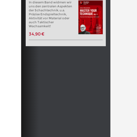
In diesem Band widmen wir
uns den zentralen Aspekten
der Schachtechnik. u.a.
Präzise Endspieltechnik,
Aktivität vor Material oder
auch Taktischer
Wachsamkeit!
34,90 €