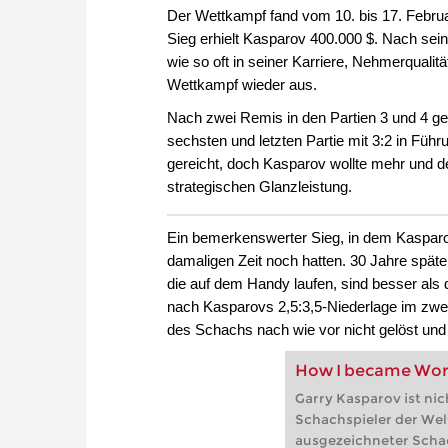
Der Wettkampf fand vom 10. bis 17. Februar 
Sieg erhielt Kasparov 400.000 $. Nach seine
wie so oft in seiner Karriere, Nehmerqualit
Wettkampf wieder aus.
Nach zwei Remis in den Partien 3 und 4 ge
sechsten und letzten Partie mit 3:2 in Füh
gereicht, doch Kasparov wollte mehr und d
strategischen Glanzleistung.
Ein bemerkenswerter Sieg, in dem Kaspar
damaligen Zeit noch hatten. 30 Jahre spät
die auf dem Handy laufen, sind besser als
nach Kasparovs 2,5:3,5-Niederlage im zwe
des Schachs nach wie vor nicht gelöst und d
How I became Wor
Garry Kasparov ist nic
Schachspieler der Welt,
ausgezeichneter Schac