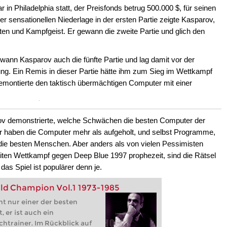
in Philadelphia statt, der Preisfonds betrug 500.000 $, für seinen
r sensationellen Niederlage in der ersten Partie zeigte Kasparov,
äten und Kampfgeist. Er gewann die zweite Partie und glich den
wann Kasparov auch die fünfte Partie und lag damit vor der
rung. Ein Remis in dieser Partie hätte ihm zum Sieg im Wettkampf
emontierte den taktisch übermächtigen Computer mit einer
ov demonstrierte, welche Schwächen die besten Computer der
er haben die Computer mehr als aufgeholt, und selbst Programme,
 die besten Menschen. Aber anders als von vielen Pessimisten
iten Wettkampf gegen Deep Blue 1997 prophezeit, sind die Rätsel
as Spiel ist populärer denn je.
ld Champion Vol.1 1973-1985
ht nur einer der besten
 er ist auch ein
htrainer. Im Rückblick auf