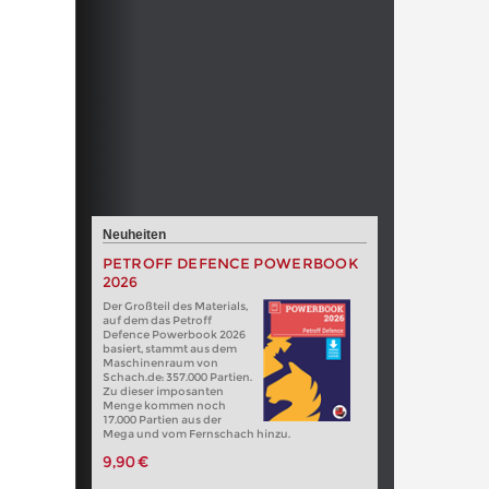
Neuheiten
PETROFF DEFENCE POWERBOOK
2026
Der Großteil des Materials,
auf dem das Petroff
Defence Powerbook 2026
basiert, stammt aus dem
Maschinenraum von
Schach.de: 357.000 Partien.
Zu dieser imposanten
Menge kommen noch
17.000 Partien aus der
Mega und vom Fernschach hinzu.
9,90 €