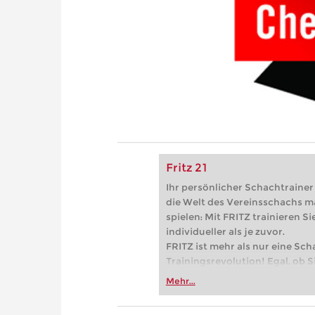
Fritz 21
Ihr persönlicher Schachtrainer -
die Welt des Vereinsschachs m
spielen: Mit FRITZ trainieren Sie
individueller als je zuvor.
FRITZ ist mehr als nur eine Sch
Trainingsrevolution! Egal, ob Si
Vereinsschachs machen oder ber
Mehr...
FRITZ trainieren Sie effizienter,
zuvor.