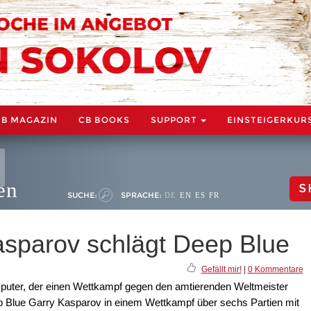
CB MAGAZIN
CB BOOKS
SUPPORT
EINSTEIGERKUR
en
S
SUCHE:
SPRACHE:
DE
EN
ES
FR
asparov schlägt Deep Blue
Gefällt mir!
|
0 Kommentare
puter, der einen Wettkampf gegen den amtierenden Weltmeister
 Blue Garry Kasparov in einem Wettkampf über sechs Partien mit