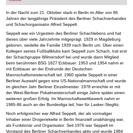
FRITZ trainieren Sie effizienter, intelligenter und
individueller als je zuvor.
In der Nacht zum 21. Oktober starb in Berlin im Alter von 86
Jahren der langjährige Präsident des Berliner Schachverbandes
und Schachorganisator Alfred Seppelt.
Seppelt war ein Urgestein des Berliner Schachlebens und hat
dieses über viele Jahrzehnte mitgeprägt. 1929 in Magdeburg
geboren, siedelte die Familie 1939 nach Berlin um. Über einen
Kollegen seines Fußballklubs kam Seppelt zum Schach, trat erst
der Schachgruppe Wilmersdorf bei und wurde dann Mitglied
beim berühmten BSG 1827 Eckbauer. 1953 und 1954 nahm er
mit Eckbauer an der Endrunde der Deutschen
Mannschaftsmeisterschaft teil. 1960 spielte Seppelt in einer
Berliner Auswahl gegen eine US-Nationalmannschaft und wurde
im gleichen Jahr Berliner Einzelmeister. 1978 erreichte er mit
der West-Berliner Pokalmeisterschaft einige Jahre später einen
weiteren großen Erfolg. Im Mannschaftswettbewerb nahm er
1985-86 auch an der Bundesliga teil, hier für Lasker-Steglitz.
Noch erfolgreicher war Alfred Seppelt, der als vormaliger
Inhaber einer Drogeriekette in Berlin finanziell unabhängig war,
als Funktionär und Organisator. Seit 1976 war Seppelt im
Vorstand des Berliner Schachverbandes aktiv und wurde 1984