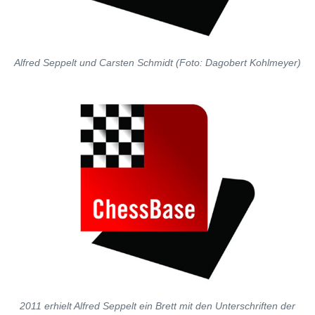
Alfred Seppelt und Carsten Schmidt (Foto: Dagobert Kohlmeyer)
2011 erhielt Alfred Seppelt ein Brett mit den Unterschriften der