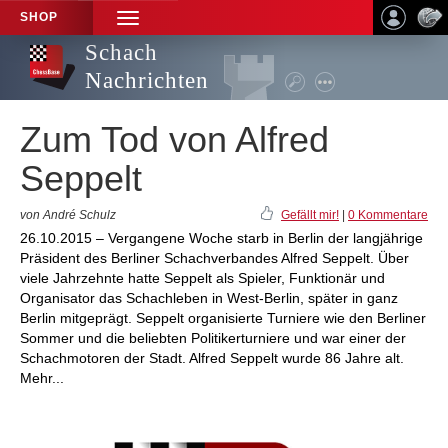
SHOP
TOGGLE
NAVIGATION
Schach
Nachrichten
Zum Tod von Alfred
Seppelt
von André Schulz
Gefällt mir!
|
0 Kommentare
26.10.2015 – Vergangene Woche starb in Berlin der langjährige
Präsident des Berliner Schachverbandes Alfred Seppelt. Über
viele Jahrzehnte hatte Seppelt als Spieler, Funktionär und
Organisator das Schachleben in West-Berlin, später in ganz
Berlin mitgeprägt. Seppelt organisierte Turniere wie den Berliner
Sommer und die beliebten Politikerturniere und war einer der
Schachmotoren der Stadt. Alfred Seppelt wurde 86 Jahre alt.
Mehr...