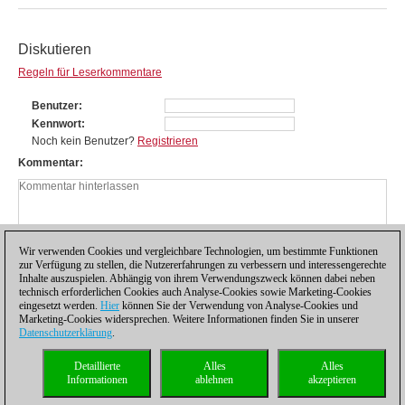
Diskutieren
Regeln für Leserkommentare
Benutzer
Kennwort
Noch kein Benutzer?
Registrieren
Kommentar
Wir verwenden Cookies und vergleichbare Technologien, um bestimmte Funktionen
zur Verfügung zu stellen, die Nutzererfahrungen zu verbessern und interessengerechte
Inhalte auszuspielen. Abhängig von ihrem Verwendungszweck können dabei neben
technisch erforderlichen Cookies auch Analyse-Cookies sowie Marketing-Cookies
eingesetzt werden.
Hier
können Sie der Verwendung von Analyse-Cookies und
Marketing-Cookies widersprechen. Weitere Informationen finden Sie in unserer
Datenschutzerklärung
.
Datenschutzhinweis
|
Impressum
|
Kontakt
|
Cookies Management
|
Lizenzen
|
Detaillierte
Alles
Alles
Compliance Hotline
|
Home
Informationen
ablehnen
akzeptieren
© 2017 ChessBase GmbH | Osterbekstraße 90a | 22083 Hamburg | Deutschland
coldest news