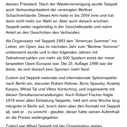
dessen Präsident. Nach der Wiedervereinigung wurde Seppelt
auch Verbandspräsident der vereinigten Berliner
Schachverbände. Dieses Amt hatte er bis 2004 inne und trat
dann nicht mehr zur Wahl an. Aber auch danach erschien
Seppelt weiter regelmäßig in der Geschäftsstelle und nahm
Anteil an den Geschicken des Verbandes.
Als Organisator rief Seppelt 1983 den "American Summer" ins
Leben, ein Open, das im nächsten Jahr zum "Berliner Sommer"
umbenannt wurde und in den folgenden Jahren mit
Teilnehmerzahlen von mehr als 500 Spielern eines der meist
bespielten Open Europas war. Die 16. Auflage 1998 war die
letzte, da sich danach kein Sponsor mehr fand.
Zudem lud Seppelt nationale und internationale Spitzenspieler
nach Berlin ein, darunter Robert Hübner, Boris Spassky, Anatoly
Karpov, Mihail Tal und Viktor Kortschnoj, und organisierte mit
diesen Simultanveranstaltungen. Auch Robert Fischer folgte
1978 einer alten Einladung Seppelts, hielt sich eine Woche lang
inkognito in Berlin auf, brach dann aber den Kontakt mit Seppelt
ab, weil er - zu unrecht - glaubte, dieser hätte seinen Aufenthalt
an die Presse weitergegeben.
Zuletzt war Alfred Seppelt mit der Organisation seines