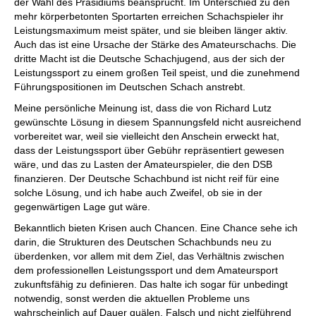
der Wahl des Präsidiums beansprucht. Im Unterschied zu den
mehr körperbetonten Sportarten erreichen Schachspieler ihr
Leistungsmaximum meist später, und sie bleiben länger aktiv.
Auch das ist eine Ursache der Stärke des Amateurschachs. Die
dritte Macht ist die Deutsche Schachjugend, aus der sich der
Leistungssport zu einem großen Teil speist, und die zunehmend
Führungspositionen im Deutschen Schach anstrebt.
Meine persönliche Meinung ist, dass die von Richard Lutz
gewünschte Lösung in diesem Spannungsfeld nicht ausreichend
vorbereitet war, weil sie vielleicht den Anschein erweckt hat,
dass der Leistungssport über Gebühr repräsentiert gewesen
wäre, und das zu Lasten der Amateurspieler, die den DSB
finanzieren. Der Deutsche Schachbund ist nicht reif für eine
solche Lösung, und ich habe auch Zweifel, ob sie in der
gegenwärtigen Lage gut wäre.
Bekanntlich bieten Krisen auch Chancen. Eine Chance sehe ich
darin, die Strukturen des Deutschen Schachbunds neu zu
überdenken, vor allem mit dem Ziel, das Verhältnis zwischen
dem professionellen Leistungssport und dem Amateursport
zukunftsfähig zu definieren. Das halte ich sogar für unbedingt
notwendig, sonst werden die aktuellen Probleme uns
wahrscheinlich auf Dauer quälen. Falsch und nicht zielführend