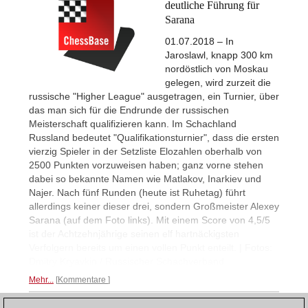
deutliche Führung für
Sarana
01.07.2018 – In
Jaroslawl, knapp 300 km
nordöstlich von Moskau
gelegen, wird zurzeit die
russische "Higher League" ausgetragen, ein Turnier, über
das man sich für die Endrunde der russischen
Meisterschaft qualifizieren kann. Im Schachland
Russland bedeutet "Qualifikationsturnier", dass die ersten
vierzig Spieler in der Setzliste Elozahlen oberhalb von
2500 Punkten vorzuweisen haben; ganz vorne stehen
dabei so bekannte Namen wie Matlakov, Inarkiev und
Najer. Nach fünf Runden (heute ist Ruhetag) führt
allerdings keiner dieser drei, sondern Großmeister Alexey
Sarana (auf dem Foto links). Mit einem Score von 4,5/5
ist der Achtzehnjährige seinen elf hartnäckigsten
Verfolgern bereits um einen vollen Punkt enteilt. | Fotos:
Dmitry Kryavkin / Russischer Schachverband
Mehr...
Kommentare