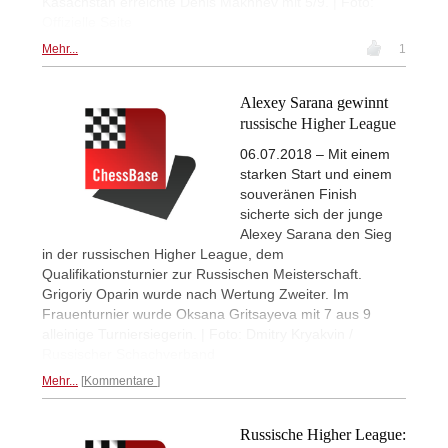
Kasachstan erreichte Denis Makhnev mit 5/9. | Foto:
Offizielle Seite
Mehr...
1
Alexey Sarana gewinnt
russische Higher League
06.07.2018 – Mit einem
starken Start und einem
souveränen Finish
sicherte sich der junge
Alexey Sarana den Sieg
in der russischen Higher League, dem
Qualifikationsturnier zur Russischen Meisterschaft.
Grigoriy Oparin wurde nach Wertung Zweiter. Im
Frauenturnier wurde Oksana Gritsayeva mit 7 aus 9
alleinige Turniersiegerin. | Foto: Dmitry Kryakvin /
Russischer Schachverband
Mehr...
Kommentare
Russische Higher League: