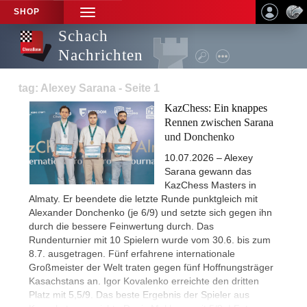
SHOP
TOGGLE
NAVIGATION
Schach
Nachrichten
tag: Alexey Sarana - Seite 1
KazChess: Ein knappes
Rennen zwischen Sarana
und Donchenko
10.07.2026 – Alexey
Sarana gewann das
KazChess Masters in
Almaty. Er beendete die letzte Runde punktgleich mit
Alexander Donchenko (je 6/9) und setzte sich gegen ihn
durch die bessere Feinwertung durch. Das
Rundenturnier mit 10 Spielern wurde vom 30.6. bis zum
8.7. ausgetragen. Fünf erfahrene internationale
Großmeister der Welt traten gegen fünf Hoffnungsträger
Kasachstans an. Igor Kovalenko erreichte den dritten
Platz mit 5,5/9. Das beste Ergebnis der Spieler aus