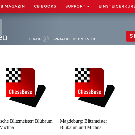
CB MAGAZIN
CB BOOKS
SUPPORT
EINSTEIGERKUR
en
S
SUCHE:
SPRACHE:
DE
EN
ES
FR
sche Blitzmeister: Blübaum
Magdeburg: Blitzmeister
 Michna
Blübaum und Michna