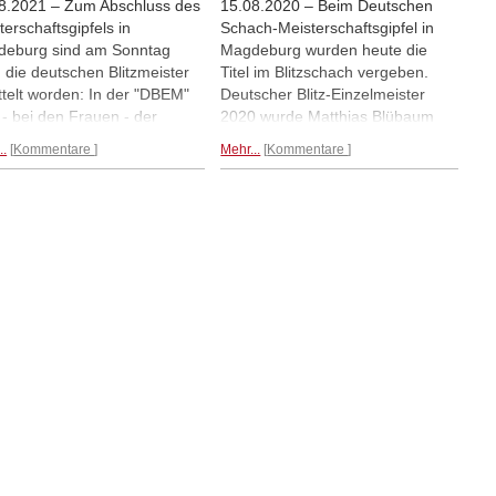
8.2021 – Zum Abschluss des
15.08.2020 – Beim Deutschen
terschaftsgipfels in
Schach-Meisterschaftsgipfel in
eburg sind am Sonntag
Magdeburg wurden heute die
 die deutschen Blitzmeister
Titel im Blitzschach vergeben.
ttelt worden: In der "DBEM"
Deutscher Blitz-Einzelmeister
 - bei den Frauen - der
2020 wurde Matthias Blübaum
EM". Die Sieger sind
der am Ende mit 25,5/29 einen
..
Kommentare
Mehr...
Kommentare
elben wie schon 2020:
halben Punkt mehr auf dem
hias Blübaum in der DBEM,
Konto hatte als sein
a Michna in der DFBEM. Im
Großmeisterkollege Rasmus
rag finden sich die
Svane. Dritter wurde mit Georg
hlusstabellen. | Fotos:
Meier ein weiterer Großmeister.
ierseite des DSB
Bei den Frauen ging der Titel zum
dritten Mal in Folge an Marta
Michna, die aus den 17 Runden
nicht weniger als 16 Punkte
herausgeholt hatte. Josefine
Heinemann wurde mit 15,5/17
Zweite, Elisabeth Pähtz mit
15,0/17 Dritte. | Fotos:
Turnierseite