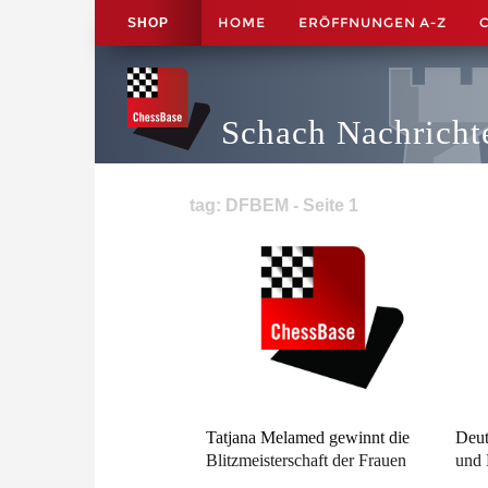
HOME
ERÖFFNUNGEN A-Z
SHOP
Schach Nachricht
tag: DFBEM - Seite 1
Tatjana Melamed gewinnt die
Deut
Blitzmeisterschaft der Frauen
und