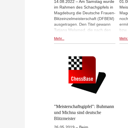
14.08.2022 – Am Samstag wurde
01.0
im Rahmen des Schachgipfels in
Meis
Magdeburg die Deutsche Frauen-
Magd
Blitzeinzelmeisterschaft (DFBEM)
noch
ausgetragen. Den Titel gewann
ermi
Tatjana Melamed, die nach den
bzw.
23 Runden 21,5 Punkte
"DFB
Mehr...
Mehr.
vorzuweisen hatte. Zweite wurde
dies
Elisabeth Pähtz (21 Punkte), Platz
Matt
3 ging an Annmarie Mütsch (18,5)
Mart
Punkte. | Foto: Deutscher
Beit
Schachbund
Absc
Turn
"Meisterschaftsgipfel": Buhmann
und Michna sind deutsche
Blitzmeister
26.05.2019 – Beim