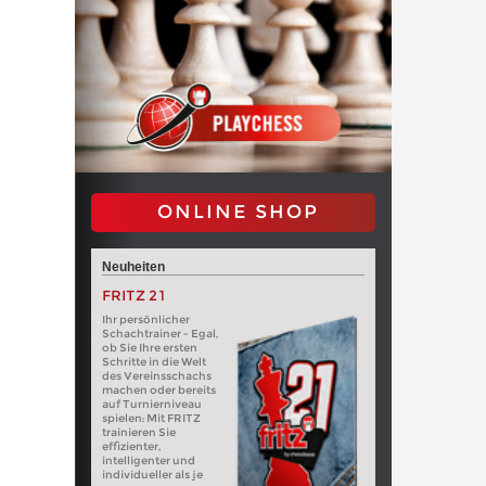
ONLINE SHOP
Neuheiten
FRITZ 21
Ihr persönlicher
Schachtrainer - Egal,
ob Sie Ihre ersten
Schritte in die Welt
des Vereinsschachs
machen oder bereits
auf Turnierniveau
spielen: Mit FRITZ
trainieren Sie
effizienter,
intelligenter und
individueller als je