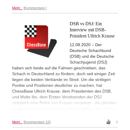
geöffnet.| Fotos: Olga Birkholz
Mehr...
Kommentare
DSB vs DSJ: Ein
Interview mit DSB-
Präsident Ullrich Krause
12.08.2020 – Der
Deutsche Schachbund
(DSB) und die Deutsche
Schachjugend (DSJ)
haben sich beide auf die Fahnen geschrieben, das
Schach in Deutschland zu fördern, doch seit einiger Zeit
liegen die beiden Verbände im Streit. Um die strittigen
Punkte und Positionen deutlicher zu machen, hat
ChessBase Ullrich Krause, dem Präsidenten des DSB,
und Malte Ibs, dem Ersten Vorsitzenden der DSJ
zeitgleich eine Reihe von Fragen vorgelegt - die gleichen
Fragen. Die Antworten fielen unterschiedlich aus. | Foto:
Frank Hoppe
Mehr...
Kommentare 10
9