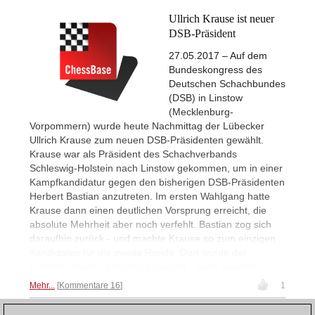
Ullrich Krause ist neuer
DSB-Präsident
27.05.2017 – Auf dem
Bundeskongress des
Deutschen Schachbundes
(DSB) in Linstow
(Mecklenburg-
Vorpommern) wurde heute Nachmittag der Lübecker
Ullrich Krause zum neuen DSB-Präsidenten gewählt.
Krause war als Präsident des Schachverbands
Schleswig-Holstein nach Linstow gekommen, um in einer
Kampfkandidatur gegen den bisherigen DSB-Präsidenten
Herbert Bastian anzutreten. Im ersten Wahlgang hatte
Krause dann einen deutlichen Vorsprung erreicht, die
absolute Mehrheit aber noch verfehlt. Bastian zog sich
daraufhin zurück - und machte Krause so zum einzigen
Kandidaten für die zweite Runde. Dort wurde der
Lübecker dann - erwartungsgemäß - auch gewählt.
Mehr...
Kommentare 16
1