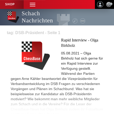
SHOP
TOGGLE
NAVIGATION
Schach
Nachrichten
tag: DSB-Präsident - Seite 1
Rapid Interview - Olga
Birkholz
05.08.2021 – Olga
Birkholz hat sich gerne für
ein Rapid Interview zur
Verfügung gestellt.
Während der Partien
gegen Arne Kähler beantwortet die Vizepräsidentin für
Verbandsentwicklung im DSB Fragen zu verschiedenen
Vorgängen und Plänen im Schachbund: Was hat sie
beispielsweise zur Kandidatur als DSB-Präsidentin
motiviert? Wie bekommt man mehr weibliche Mitglieder
zum Schach und in die Vereine? Für die Leser der
ChessBase-News hat Olga Birkholz zudem ihr Fotoalbum