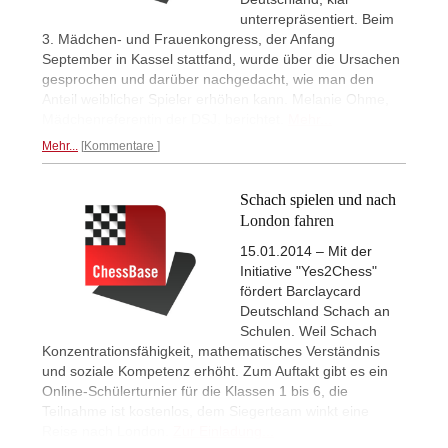
unterrepräsentiert. Beim
3. Mädchen- und Frauenkongress, der Anfang
September in Kassel stattfand, wurde über die Ursachen
gesprochen und darüber nachgedacht, wie man den
Anteil weiblicher Spieler erhöhen kann. Melanie Ohme,
Mädchenreferentin der DSJ, berichtet.
Mehr...
Mehr...
Kommentare
Schach spielen und nach
London fahren
15.01.2014 – Mit der
Initiative "Yes2Chess"
fördert Barclaycard
Deutschland Schach an
Schulen. Weil Schach
Konzentrationsfähigkeit, mathematisches Verständnis
und soziale Kompetenz erhöht. Zum Auftakt gibt es ein
Online-Schülerturnier für die Klassen 1 bis 6, die
Teilnahme ist kostenlos, dem Siegerteam winkt eine
Reise nach London.
Zur Einladung...