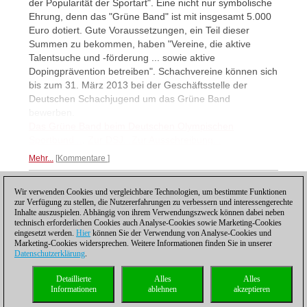
der Popularität der Sportart". Eine nicht nur symbolische
Ehrung, denn das "Grüne Band" ist mit insgesamt 5.000
Euro dotiert. Gute Voraussetzungen, ein Teil dieser
Summen zu bekommen, haben "Vereine, die aktive
Talentsuche und -förderung ... sowie aktive
Dopingprävention betreiben". Schachvereine können sich
bis zum 31. März 2013 bei der Geschäftsstelle der
Deutschen Schachjugend um das Grüne Band
bewerben.
Das Grüne Band beim Deutschen Olympischen
Sportbund...
,
Zur DSJ...
Zur Ausschreibung...
Mehr...
Kommentare
Wir verwenden Cookies und vergleichbare Technologien, um bestimmte Funktionen
1
zur Verfügung zu stellen, die Nutzererfahrungen zu verbessern und interessengerechte
Inhalte auszuspielen. Abhängig von ihrem Verwendungszweck können dabei neben
technisch erforderlichen Cookies auch Analyse-Cookies sowie Marketing-Cookies
eingesetzt werden.
Hier
können Sie der Verwendung von Analyse-Cookies und
Marketing-Cookies widersprechen. Weitere Informationen finden Sie in unserer
Datenschutzerklärung
.
Datenschutzhinweis
|
Impressum
|
Kontakt
|
Cookies Management
|
Lizenzen
|
Detaillierte
Alles
Alles
Compliance Hotline
|
Home
Informationen
ablehnen
akzeptieren
© 2017 ChessBase GmbH | Osterbekstraße 90a | 22083 Hamburg | Deutschland