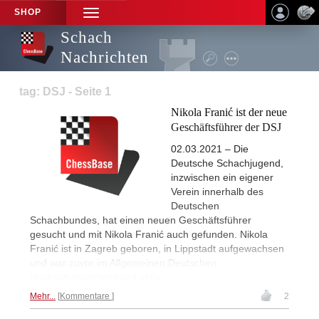
SHOP
TOGGLE
NAVIGATION
Schach
Nachrichten
tag: DSJ - Seite 1
Nikola Franić ist der neue
Geschäftsführer der DSJ
02.03.2021 – Die
Deutsche Schachjugend,
inzwischen ein eigener
Verein innerhalb des
Deutschen
Schachbundes, hat einen neuen Geschäftsführer
gesucht und mit Nikola Franić auch gefunden. Nikola
Franić ist in Zagreb geboren, in Lippstadt aufgewachsen
und war zuvor im Allgemeinen Deutschen
Hochschulsportverband aktiv.
Mehr...
Kommentare
2