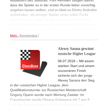
Ausläufern des Südurals. Fünf Remisen zeugen davon,
dass die Spieler es in der ersten Runde lieber vorsichtig
angehen lassen wollten, und so blieb es Dmitry Andreikin
vorbehalten, als einziger Spieler einen vollen Punkt
einzufahren. In einem extrem interessanten Endspiel
gegen Denis Khismatullin hatte Andreikin schließlich das
bessere Ende für sich gehabt. | Fotos: Eteri Kublashvili
Mehr...
Kommentare
Alexey Sarana gewinnt
russische Higher League
06.07.2018 – Mit einem
starken Start und einem
souveränen Finish
sicherte sich der junge
Alexey Sarana den Sieg
in der russischen Higher League, dem
Qualifikationsturnier zur Russischen Meisterschaft.
Grigoriy Oparin wurde nach Wertung Zweiter. Im
Frauenturnier wurde Oksana Gritsayeva mit 7 aus 9
alleinige Turniersiegerin. | Foto: Dmitry Kryakvin /