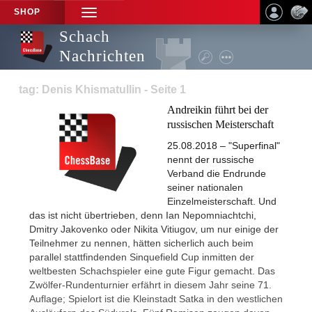
SHOP
TOGGLE
NAVIGATION
Schach
Nachrichten
tag: Denis Khismatullin - Seite 1
Andreikin führt bei der
russischen Meisterschaft
25.08.2018 – "Superfinal"
nennt der russische
Verband die Endrunde
seiner nationalen
Einzelmeisterschaft. Und
das ist nicht übertrieben, denn Ian Nepomniachtchi,
Dmitry Jakovenko oder Nikita Vitiugov, um nur einige der
Teilnehmer zu nennen, hätten sicherlich auch beim
parallel stattfindenden Sinquefield Cup inmitten der
weltbesten Schachspieler eine gute Figur gemacht. Das
Zwölfer-Rundenturnier erfährt in diesem Jahr seine 71.
Auflage; Spielort ist die Kleinstadt Satka in den westlichen