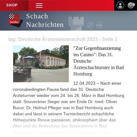
SHOP
TOGGLE
NAVIGATION
Schach
Nachrichten
tag: Deutsche Ärztemeisterschaft 2023 - Seite 1
"Zur Gegenfinanzierung
ins Casino": Das 31.
Deutsche
Ärzteschachturnier in Bad
Homburg
12.04.2023 – Nach einer
coronabedingten Pause fand das 31. Deutsche
Ärzteturnier wieder vom 24. bis 26. März in Bad Homburg
statt. Souveräner Sieger war am Ende Dr. med. Oliver
Bucur. Dr. Helmut Pfleger war in Bad Homburg auch
dabei und lässt in seinem Turnierbericht schachliche
Höhepunkte Revue passieren, philosophiert über das
Alter und die Bedeutung des Spielcasinos in Bad
Homburg. | Foto: Spielcasino Bad Homburg | Foto: