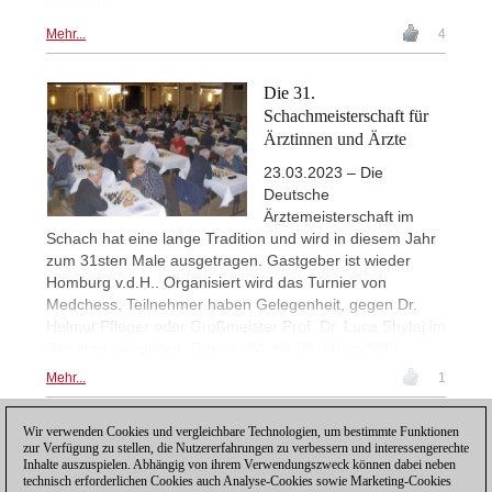
Wikipedia
Mehr...
4
Die 31.
Schachmeisterschaft für
Ärztinnen und Ärzte
23.03.2023 – Die
Deutsche
Ärztemeisterschaft im
Schach hat eine lange Tradition und wird in diesem Jahr
zum 31sten Male ausgetragen. Gastgeber ist wieder
Homburg v.d.H.. Organisiert wird das Turnier von
Medchess. Teilnehmer haben Gelegenheit, gegen Dr.
Helmut Pfleger oder Großmeister Prof. Dr. Luca Shytaj im
Simultan zu spielen. Termin: 24. bis 26. März 2023.
Mehr...
1
Wir verwenden Cookies und vergleichbare Technologien, um bestimmte Funktionen
1
zur Verfügung zu stellen, die Nutzererfahrungen zu verbessern und interessengerechte
Inhalte auszuspielen. Abhängig von ihrem Verwendungszweck können dabei neben
technisch erforderlichen Cookies auch Analyse-Cookies sowie Marketing-Cookies