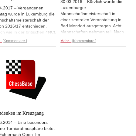
30.03.2016 – Kürzlich wurde die
Luxemburger
4.2017 – Vergangenen
Mannschaftsmeisterschaft in
tag wurde in Luxemburg die
einer zentralen Veranstaltung in
schaftsmeisterschaft der
Bad Mondorf ausgetragen. Acht
on 2016/17 entschieden.
Mannschaften nehmen teil. Nach
ich wie in der britischen 4NCL
einer Vorrunde im Modus jeder-
nt sich auch in Luxemburg
..
Kommentare
Mehr...
Kommentare
gegen-jeden wird das Feld in
Feld zur Mitte der Saison in
zwei Gruppen geteilt. Die besten
 Meister- und eine
Vier spielen um die Meisterschaft,
iegsrunde. Um den Titel
die übrigen vier Teams gegen
erten sich die Mannschaften
den Abstieg. Meister wurde
Bonneweg, Bieles,
Echternach.
Gerd Densing
ernach und Düdelingen ein
berichtet...
nnendes Rennen. Am Ende
 der Sieger "Gambit
evoie".
hdenken im Kreuzgang
6.2014 – Eine besonders
ne Turnieratmosphäre bietet
Echternach Open. Im