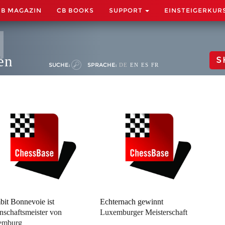
CB MAGAZIN
CB BOOKS
SUPPORT
EINSTEIGERKUR
en
S
SUCHE:
SPRACHE:
DE
EN
ES
FR
it Bonnevoie ist
Echternach gewinnt
schaftsmeister von
Luxemburger Meisterschaft
emburg