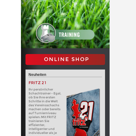
ONLINE SHOP
Neuheiten
FRITZ 21
Ihr persönlicher
Schachtrainer - Egal,
ob Sie Ihre ersten
Schritte in die Welt
des Vereinsschachs
machen oder bereits
auf Turnierniveau
spielen: Mit FRITZ
trainieren Sie
effizienter,
intelligenter und
individueller als je