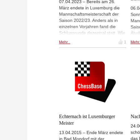
07.04.2023 – Bereits am 26.
März endete in Luxemburg die
06.0
Mannschaftsmeisterschaft der
Sonn
Saison 2022/23. Anders als in
Mann
einzelnen Vorjahren fand die
Sais
Schlussrunde dezentral statt. Wie
Ähnl
so oft lieferten sich Differdange
tren
Mehr...
1
Mehr.
und Echternach bis zum Schluss
das 
einen spannenden Kampf um die
eine
Meisterschaft - die Auslosung der
Abst
Rückrunde (Meisterschaftsrunde)
lief
sah es vor, dass in der
von 
Nationaldivision, der höchsten
Echt
Luxemburgischen Spielklasse,
spa
der Tabellenerste (Differdange) in
hieß
Echternach auf den
Bonn
Tabellenzweiten traf.
Echternach ist Luxemburger
Nac
Meister
24.0
schö
13.04.2015 – Ende März endete
das 
in Bad Mondorf mit der