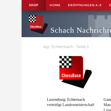
HOME
ERÖFFNUNGEN A-Z
SHOP
Schach Nachricht
tag: Echternach - Seite 1
Luxemburg: Echternach
Gamb
verteidigt Landesmeisterschaft
Mann
Lux