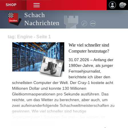
SHOP
TOGGLE
NAVIGATION
Schach
Nachrichten
tag: Engine - Seite 1
Wie viel schneller sind
Computer heutzutage?
31.07.2026 – Anfang der
1980er-Jahre, als junger
Fernsehjournalist,
berichtete ich über den
schnellsten Computer der Welt. Der Cray-1 kostete acht
Millionen Dollar und konnte 130 Millionen
Gleitkommaoperationen pro Sekunde ausführen. Das
reichte, um das Wetter zu berechnen, aber auch, um
zwei aufeinanderfolgende Schachweltmeisterschaften zu
gewinnen. Wie viel schneller sind heutige
Supercomputer? Schätzen Sie mal – Sie werden es
garantiert nicht erraten!