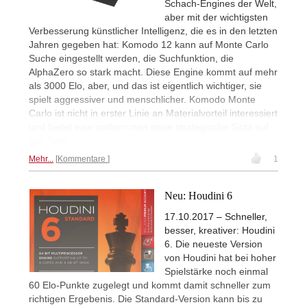
Schach-Engines der Welt,
aber mit der wichtigsten
Verbesserung künstlicher Intelligenz, die es in den letzten
Jahren gegeben hat: Komodo 12 kann auf Monte Carlo
Suche eingestellt werden, die Suchfunktion, die
AlphaZero so stark macht. Diese Engine kommt auf mehr
als 3000 Elo, aber, und das ist eigentlich wichtiger, sie
spielt aggressiver und menschlicher. Komodo Monte
Carlo ist nicht in erster Linie an Materialvorteil interessiert
und bietet eine vollkommen neue strategische Sicht auf
das Spiel.
Mehr...
Kommentare
1
Neu: Houdini 6
17.10.2017 – Schneller,
besser, kreativer: Houdini
6. Die neueste Version
von Houdini hat bei hoher
Spielstärke noch einmal
60 Elo-Punkte zugelegt und kommt damit schneller zum
richtigen Ergebenis. Die Standard-Version kann bis zu