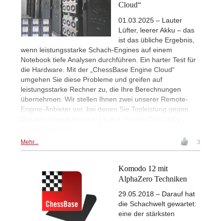
Cloud“
01.03.2025 – Lauter
Lüfter, leerer Akku – das
ist das übliche Ergebnis,
wenn leistungsstarke Schach-Engines auf einem
Notebook tiefe Analysen durchführen. Ein harter Test für
die Hardware. Mit der „ChessBase Engine Cloud“
umgehen Sie diese Probleme und greifen auf
leistungsstarke Rechner zu, die Ihre Berechnungen
übernehmen. Wir stellen Ihnen zwei unserer Remote-
Engine-Anbieter vor, bei denen Sie Topleistung gegen
Dukaten mieten können. | Fotos: Ranch Computing /
Rechenschieber
Mehr...
3
Komodo 12 mit
AlphaZero Techniken
29.05.2018 – Darauf hat
die Schachwelt gewartet:
eine der stärksten