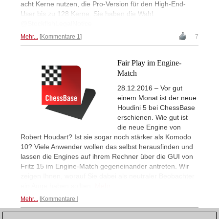
acht Kerne nutzen, die Pro-Version für den High-End-
User bis zu 128 Kerne. Sie haben die Wahl.
@StockfishLegalNotice
Mehr...
Kommentare 1
7
Fair Play im Engine-
Match
28.12.2016 – Vor gut
einem Monat ist der neue
Houdini 5 bei ChessBase
erschienen. Wie gut ist
die neue Engine von
Robert Houdart? Ist sie sogar noch stärker als Komodo
10? Viele Anwender wollen das selbst herausfinden und
lassen die Engines auf ihrem Rechner über die GUI von
Fritz 15 im Engine-Match gegeneinander antreten. Wir
zeigen Ihnen, worauf Sie dabei als neutraler Beobachter
ein Auge haben sollten.
Mehr...
Mehr...
Kommentare