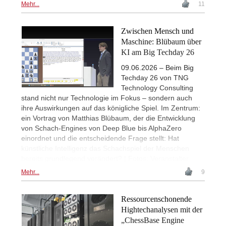
Mehr...
11
Zwischen Mensch und
Maschine: Blübaum über
KI am Big Techday 26
09.06.2026 – Beim Big
Techday 26 von TNG
Technology Consulting
stand nicht nur Technologie im Fokus – sondern auch
ihre Auswirkungen auf das königliche Spiel. Im Zentrum:
ein Vortrag von Matthias Blübaum, der die Entwicklung
von Schach-Engines von Deep Blue bis AlphaZero
einordnet und die entscheidende Frage stellt: Hat
künstliche Intelligenz das Schachspiel der Menschen
bereits grundlegend verändert? | Fotos: Veranstalter
Mehr...
9
Ressourcenschonende
Hightechanalysen mit der
„ChessBase Engine