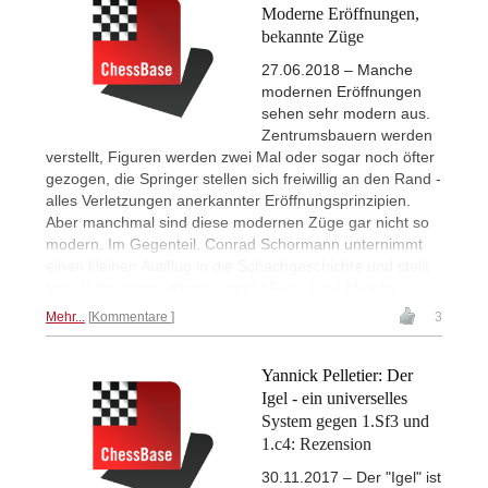
Moderne Eröffnungen,
bekannte Züge
27.06.2018 – Manche
modernen Eröffnungen
sehen sehr modern aus.
Zentrumsbauern werden
verstellt, Figuren werden zwei Mal oder sogar noch öfter
gezogen, die Springer stellen sich freiwillig an den Rand -
alles Verletzungen anerkannter Eröffnungsprinzipien.
Aber manchmal sind diese modernen Züge gar nicht so
modern. Im Gegenteil. Conrad Schormann unternimmt
einen kleinen Ausflug in die Schachgeschichte und stellt
fest: "Alles schon dagewesen!" | Foto: Paul Morphy
Mehr...
Kommentare
3
Yannick Pelletier: Der
Igel - ein universelles
System gegen 1.Sf3 und
1.c4: Rezension
30.11.2017 – Der "Igel" ist