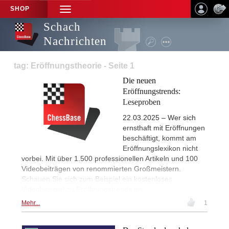
SHOP
TOGGLE
NAVIGATION
Schach
Nachrichten
tag: Eröffnungstheorie - Seite 1
Die neuen
Eröffnungstrends:
Leseproben
22.03.2025 – Wer sich
ernsthaft mit Eröffnungen
beschäftigt, kommt am
Eröffnungslexikon nicht
vorbei. Mit über 1.500 professionellen Artikeln und 100
Videobeiträgen von renommierten Großmeistern.
Schauen Sie sich zum Beispiel ein kostenloses
Videobeispiel zu Eröffnungstrends an...
Mehr...
1