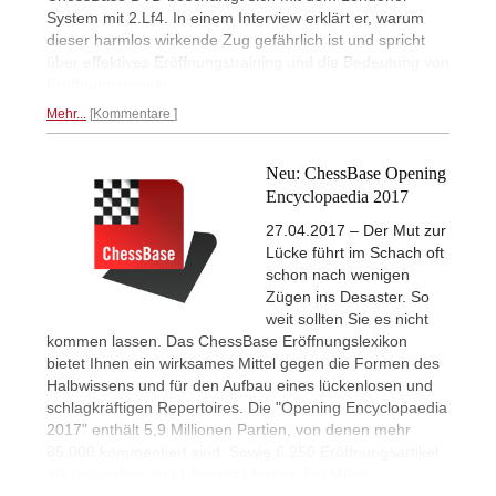
System mit 2.Lf4. In einem Interview erklärt er, warum
dieser harmlos wirkende Zug gefährlich ist und spricht
über effektives Eröffnungstraining und die Bedeutung von
Eröffnungsregeln.
Mehr...
Kommentare
Neu: ChessBase Opening
Encyclopaedia 2017
27.04.2017 – Der Mut zur
Lücke führt im Schach oft
schon nach wenigen
Zügen ins Desaster. So
weit sollten Sie es nicht
kommen lassen. Das ChessBase Eröffnungslexikon
bietet Ihnen ein wirksames Mittel gegen die Formen des
Halbwissens und für den Aufbau eines lückenlosen und
schlagkräftigen Repertoires. Die "Opening Encyclopaedia
2017" enthält 5,9 Millionen Partien, von denen mehr
85.000 kommentiert sind. Sowie 6.250 Eröffnungsartikel
die Inspiration und Übersicht bieten. Ein Muss.