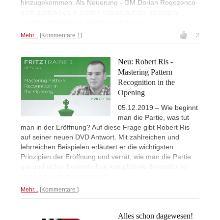
hinzugekommen. Als Neuerung - GM Dorian Rogozenco
geht ausführlich in seinen Videos auf die neuesten
Eröffnungstrends im Spitzenschach ein.
Mehr...
Kommentare 1
2
Neu: Robert Ris -
Mastering Pattern
Recognition in the
Opening
05.12.2019 – Wie beginnt
man die Partie, was tut
man in der Eröffnung? Auf diese Frage gibt Robert Ris
auf seiner neuen DVD Antwort. Mit zahlreichen und
lehrreichen Beispielen erläutert er die wichtigsten
Prinzipien der Eröffnung und verrät, wie man die Partie
gut und sicher beginnt ohne komplizierte theoretische
Varianten lernen zu müssen.
Mehr...
Kommentare
Alles schon dagewesen!