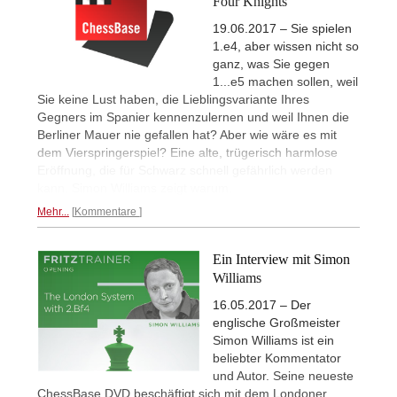
Four Knights
19.06.2017 – Sie spielen
1.e4, aber wissen nicht so
ganz, was Sie gegen
1...e5 machen sollen, weil
Sie keine Lust haben, die Lieblingsvariante Ihres
Gegners im Spanier kennenzulernen und weil Ihnen die
Berliner Mauer nie gefallen hat? Aber wie wäre es mit
dem Vierspringerspiel? Eine alte, trügerisch harmlose
Eröffnung, die für Schwarz schnell gefährlich werden
kann. Simon Williams zeigt warum.
Mehr...
Kommentare
Ein Interview mit Simon
Williams
16.05.2017 – Der
englische Großmeister
Simon Williams ist ein
beliebter Kommentator
und Autor. Seine neueste
ChessBase DVD beschäftigt sich mit dem Londoner