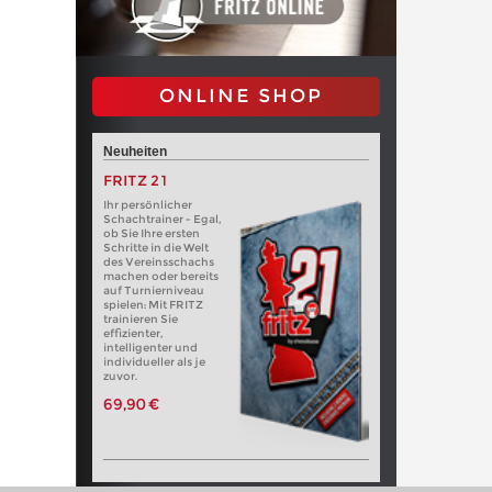
ONLINE SHOP
Neuheiten
FRITZ 21
Ihr persönlicher
Schachtrainer - Egal,
ob Sie Ihre ersten
Schritte in die Welt
des Vereinsschachs
machen oder bereits
auf Turnierniveau
spielen: Mit FRITZ
trainieren Sie
effizienter,
intelligenter und
individueller als je
zuvor.
69,90 €