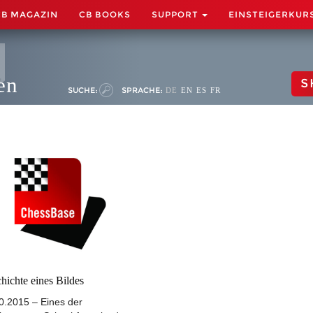
CB MAGAZIN
CB BOOKS
SUPPORT
EINSTEIGERKUR
en
S
SUCHE:
SPRACHE:
DE
EN
ES
FR
hichte eines Bildes
0.2015 – Eines der