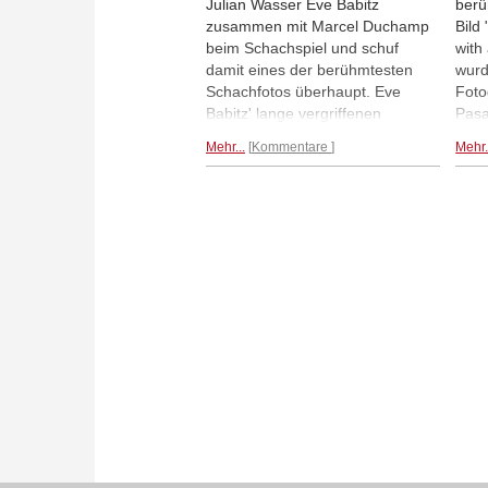
Julian Wasser Eve Babitz
berü
zusammen mit Marcel Duchamp
Bild
beim Schachspiel und schuf
with
damit eines der berühmtesten
wurd
Schachfotos überhaupt. Eve
Foto
Babitz' lange vergriffenen
Pas
Memoiren sind kürzlich in
zeig
Mehr...
Kommentare
Mehr.
deutscher Übersetzung
Scha
erschienen.
beim
Frau
Bild
werd
Babi