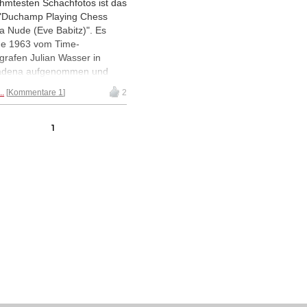
hmtesten Schachfotos ist das
 "Duchamp Playing Chess
 a Nude (Eve Babitz)". Es
e 1963 vom Time-
grafen Julian Wasser in
adena aufgenommen und
t den Dada-Künstler und
..
Kommentare 1
2
chspieler Marcel Duchamp
 Schach mit einer nackten
. Eigentlich sollte mit dem
1
 Marcel Duchamp gefeiert
en, doch es machte die Eve
tz zur Ikone.
Mehr...