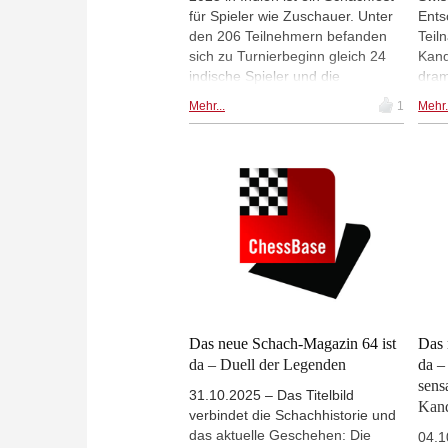
für Spieler wie Zuschauer. Unter
wann
Ents
den 206 Teilnehmern befanden
Zent
Teil
sich zu Turnierbeginn gleich 24
und 
Kand
indische Spieler und die
Ches
dram
Resonanz in allen Medien –
etc.
sich
Mehr...
1
Mehr.
analog wie digital – war
Sie
überwältigend. Von fast überall
den 
auf der Welt konnte man über die
Matt
Social-Media-Kanäle das Treiben
glei
vor und im Spielsaal verfolgen
und 
und die Begeisterung der
Gesa
Menschen spüren. Gukesh
Tick
Dommaraju erfüllte freundlich und
2026
geduldig die Autogrammwünsche
komm
der Fans. | Foto: Michal Walusza
Ches
/ FIDE
aus 
viel
Das neue Schach-Magazin 64 ist
Das 
Dori
da – Duell der Legenden
da –
ausf
sens
31.10.2025 – Das Titelbild
Minu
Kand
verbindet die Schachhistorie und
zurü
das aktuelle Geschehen: Die
dies
04.1