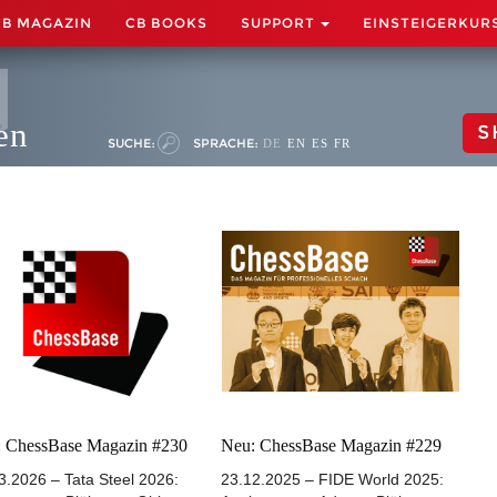
CB MAGAZIN
CB BOOKS
SUPPORT
EINSTEIGERKUR
en
S
SUCHE:
SPRACHE:
DE
EN
ES
FR
 ChessBase Magazin #230
Neu: ChessBase Magazin #229
3.2026 – Tata Steel 2026:
23.12.2025 – FIDE World 2025: