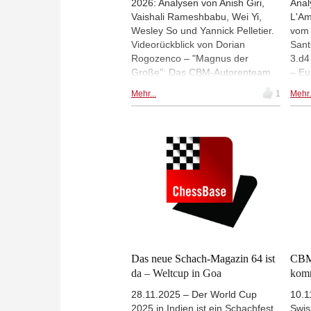
2026: Analysen von Anish Giri,
Anal
Vaishali Rameshbabu, Wei Yi,
L'Am
Wesley So und Yannick Pelletier.
vom 
Videorückblick von Dorian
Sant
Rogozenco – "Magnus der
3.d4
Große": Das CBM-Autorenteam
– Eu
nimmt 20 bislang noch
Welt
Mehr...
1
Mehr.
unkommentierte Carlsen-Siege
zeig
aus dem Zeitraum 2014 bis 2023
Blüb
unter die Lupe – 11 spannende
Wijk
Eröffnungsartikel, von Alapin bis
ausk
Winawer – "Topgroßmeister am
Mars
Werk": Kombinieren wie die Profis
auf 
mit Oliver Reeh u.v.m. – Neu: Ab
unte
sofort lieferbar mit der neu
e6 4
gestalteten Print-Edition (DIN A4,
Qxd4
52 Seiten) zu einem geringen
9.La
Aufpreis gegenüber der reinen
wich
Download--Version! Schauen Sie
Rogo
Das neue Schach-Magazin 64 ist
CBM
rein - eine Leseprobe als pdf
Fest
da – Weltcup in Goa
kom
erwartet Sie!
Spri
28.11.2025 – Der World Cup
Strat
10.1
2025 in Indien ist ein Schachfest
Dopp
Swis