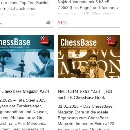
Najdorf-Variante mit 6.h3 e5
yse von Matthias Blübaum
t nur einen Top-Ten-Spieler,
7.Sb3 (Luis Engel) und Taimanov-
e Rogozencos Videobeitrag
ern jetzt auch einen
Variante mit 7.Df3 (Nico Zwirs).
enlos anschauen - im
nehmer am nächsten
„Wundertüte“ mit 38 Analysen von
browser im ChessBase
idatenturnier: Vincent
..
4
Mehr...
Anish Giri, Abhijeet Gupta,
s Format. Viel Vergnügen!
er ist dabei nicht etwa
Yannick Pelletier, Lubomir
es, denn er erspielte sich
Ftacnik, Surya Ganguly u.a.
 in der Oktoberweltrangliste
Update-Service mit über 50.000
ut einen Platz unter den Top
neuen Partien für Ihre
 aber da er in der vorletzten
Datenbank. Das CBM Extra #226
e des Grand Swiss in
ist auch als ChessBase Book im
rkand patzte, muss er
Webbrowser auf iPad, Tablet,
er um ein Ticket fürs
Mac etc. nutzbar!
idatenturnier kämpfen.
ie des Schicksals: Er patzte
erechnet gegen
pameister Matthias Blübaum
 ChessBase Magazin #224
Neu: CBM Extra #223 – jetzt
dieser sicherte sich durch
auch als ChessBase Book
2.2025 – Tata Steel 2025:
en zweiten Platz
ysen der Turniersieger,
31.01.2025 – Das ChessBase
raschend den Platz unter
ggnanandhaa und Nguyen,
Magazin Extra ist die ideale
acht Kandidaten. | Foto:
e von Abdusattorov, Giri,
Ergänzung zum ChessBase
al Walusza
krishna, L'Ami, Mendonca,
Magazin. Im neuen Extra #223:
ymanli, Van Foreest und
Videos von Leon Mendonca: