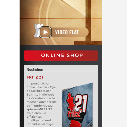
ONLINE SHOP
Neuheiten
FRITZ 21
Ihr persönlicher
Schachtrainer - Egal,
ob Sie Ihre ersten
Schritte in die Welt
des Vereinsschachs
machen oder bereits
auf Turnierniveau
spielen: Mit FRITZ
trainieren Sie
effizienter,
intelligenter und
individueller als je