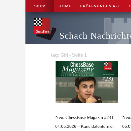
HOME
ERÖFFNUNGEN A-Z
SHOP
Schach Nachricht
tag: Giri - Seite 1
Neu: ChessBase Magazin #231
Neu:
04.05.2026 – Kandidatenturnier
05.0