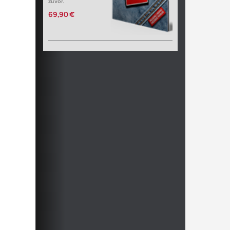
zuvor.
69,90 €