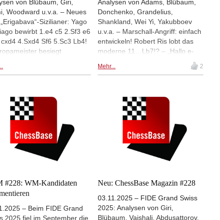
ysen von Blübaum, Giri,
Analysen von Adams, Blübaum,
i, Woodward u.v.a. – Neues
Donchenko, Grandelius,
„Erigabava“-Sizilianer: Yago
Shankland, Wei Yi, Yakubboev
iago bewirbt 1.e4 c5 2.Sf3 e6
u.v.a. – Marschall-Angriff: einfach
 cxd4 4.Sxd4 Sf6 5.Sc3 Lb4!
entwickeln! Robert Ris lobt das
ropameister besiegt
moderne 11…Lb7!? – „Hallo e-
meister: Martin Breutigam
Linie!“: Oliver Reeh stellt in seiner
..
Mehr...
2
t „Zug für Zug“, wie Matthias
Taktik-Rubrik zu 33 Partien jede
aum mit Schwarz Gukesh in
Menge Trainingsfragen und
 aan Zee souverän
präsentiert vier interaktive Videos
onterte – Slawisches
– „Kozul Suicide Variation“:
hall-Gambit: weiße Dame
Tanmay Srinath untersucht das
d8! Lars Schandorff
messerscharfe 7…a6 8.0–0–0
rsucht 1.d4 d5 2.c4 c6 3.Sc3
Ld7 9.f4 b5 10.Lxf6 gxf6 im
.e4 dxe4 5.Sxe4 Lb4+ 6.Ld2
Rauser-Sizilianer – Topalov-
 7.Lxb4 Qxe4+ 8.Le2 Sa6
Anand 2005: Dorian Rogozenco
5 f6!? – Einfach zu merken,
blickt zurück auf einen „Modernen
tig zu wissen: Dorian
Klassiker“ mit dem spektakulären
zenco zeigt ein klassisches
14.Sxf7!! im Dameninder u.v.a.
 #228: WM-Kandidaten
Neu: ChessBase Magazin #228
ungsmotiv mit König gegen
Inkl. ChessBase Book für iPad,
mentieren
03.11.2025 – FIDE Grand Swiss
nger + Randbauer –
Tablet etc.
2025: Analysen von Giri,
egie: der richtige
1.2025 – Beim FIDE Grand
Blübaum, Vaishali, Abdusattorov,
elbauer! Mihail Marin erklärt,
s 2025 fiel im September die