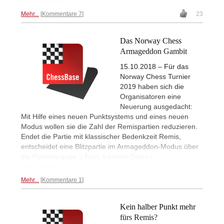
(Schachbund).
Mehr...
Kommentare 7
23
Das Norway Chess
Armageddon Gambit
15.10.2018 – Für das
Norway Chess Turnier
2019 haben sich die
Organisatoren eine
Neuerung ausgedacht:
Mit Hilfe eines neuen Punktsystems und eines neuen
Modus wollen sie die Zahl der Remispartien reduzieren.
Endet die Partie mit klassischer Bedenkzeit Remis,
entscheidet eine Blitzpartie im Armageddon-Modus über
die Punktvergabe. | Foto: Lennart Ootes /
NorwayChess.no
Mehr...
Kommentare 1
Kein halber Punkt mehr
fürs Remis?