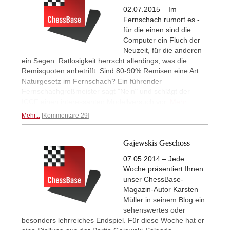
02.07.2015 – Im
Fernschach rumort es -
für die einen sind die
Computer ein Fluch der
Neuzeit, für die anderen
ein Segen. Ratlosigkeit herrscht allerdings, was die
Remisquoten anbetrifft. Sind 80-90% Remisen eine Art
Naturgesetz im Fernschach? Ein führender
Fernschachgroßmeister sagt "Nein" und schlägt der
ICCF einen interessanten Modellversuch vor.
Mehr...
Mehr...
Kommentare 29
Gajewskis Geschoss
07.05.2014 – Jede
Woche präsentiert Ihnen
unser ChessBase-
Magazin-Autor Karsten
Müller in seinem Blog ein
sehenswertes oder
besonders lehrreiches Endspiel. Für diese Woche hat er