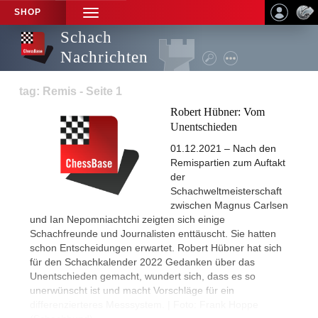
SHOP
TOGGLE
NAVIGATION
Schach
Nachrichten
tag: Remis - Seite 1
Robert Hübner: Vom
Unentschieden
01.12.2021 – Nach den
Remispartien zum Auftakt
der
Schachweltmeisterschaft
zwischen Magnus Carlsen
und Ian Nepomniachtchi zeigten sich einige
Schachfreunde und Journalisten enttäuscht. Sie hatten
schon Entscheidungen erwartet. Robert Hübner hat sich
für den Schachkalender 2022 Gedanken über das
Unentschieden gemacht, wundert sich, dass es so
unerwünscht ist und macht Vorschläge für ein
differenzierteres Messsystem. | Foto: Frank Hoppe