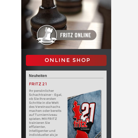
ONLINE SHOP
Neuheiten
FRITZ 21
Ihr persönlicher
Schachtrainer - Egal,
ob Sie Ihre ersten
Schritte in die Welt
des Vereinsschachs
machen oder bereits
auf Turnierniveau
spielen: Mit FRITZ
trainieren Sie
effizienter,
intelligenter und
individueller als je