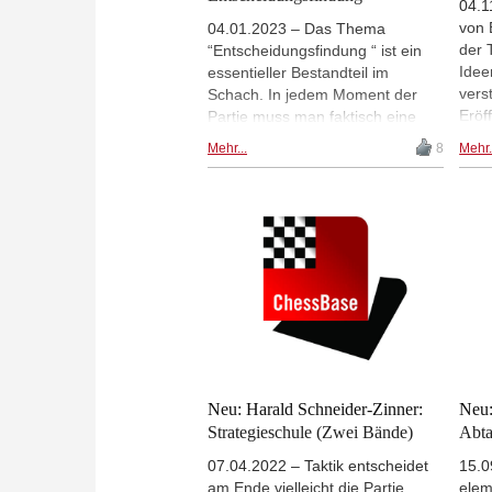
04.1
von 
04.01.2023 – Das Thema
der T
“Entscheidungsfindung “ ist ein
Idee
essentieller Bestandteil im
vers
Schach. In jedem Moment der
Eröf
Partie muss man faktisch eine
Auße
Entscheidung treffen, die nicht
Mehr...
8
Mehr.
Fehl
unbedingt taktischer Natur sein
Vort
muss. Psychologie, strukturelle
Schl
Vorlieben, positionelle
Mitt
Grundlagen und gute
konz
Variantenberechnung gehören
Ross
zum Prozess der richtigen
Stru
Entscheidungsfindung. Auf ihrem
Vert
neuen Fritztrainer gibt Elisabeth
Pähtz eine Anleitung, wie man
systematisch zu den richtigen
Ergebnissen kommt.
Neu: Harald Schneider-Zinner:
Neu:
Strategieschule (Zwei Bände)
Abt
07.04.2022 – Taktik entscheidet
15.0
am Ende vielleicht die Partie,
elem