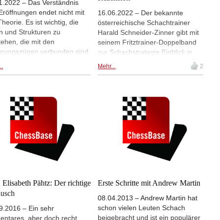
1.2022 – Das Verständnis
Eröffnungen endet nicht mit
16.06.2022 – Der bekannte
heorie. Es ist wichtig, die
österreichische Schachtrainer
n und Strukturen zu
Harald Schneider-Zinner gibt mit
tehen, die mit den
seinem Fritztrainer-Doppelband
fnungszügen verbunden sind.
zur Schachstrategie Einblick in
rdem ist das Erkennen von
sein Lehrmaterial. Philipp
..
Mehr...
2
ern des Gegners, um einen
Hillebrand hat sich nun auch
eil zu erlangen, eine
Band zwei angesehen. Hier sind
üsselkomponente des
seine Erkenntnisse.
elspiels. In diesem Videokurs
entrieren wir uns auf
olimo- und Maroczy-
kturen in der Sizilianischen
eidigung.
 Elisabeth Pähtz: Der richtige
Erste Schritte mit Andrew Martin
ausch
08.04.2013 – Andrew Martin hat
schon vielen Leuten Schach
9.2016 – Ein sehr
beigebracht und ist ein populärer
entares, aber doch recht