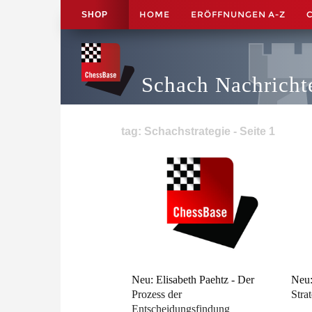
HOME
ERÖFFNUNGEN A-Z
SHOP
Schach Nachricht
tag: Schachstrategie - Seite 1
Neu: Elisabeth Paehtz - Der
Neu:
Prozess der
Stra
Entscheidungsfindung