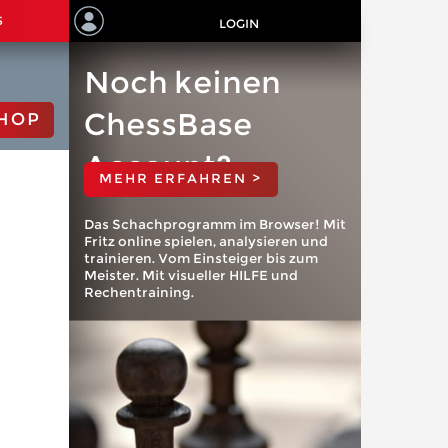
S
LOGIN
Noch keinen
ChessBase
HOP
Account?
MEHR ERFAHREN >
Das Schachprogramm im Browser! Mit
Fritz online spielen, analysieren und
trainieren. Vom Einsteiger bis zum
Meister. Mit visueller HILFE und
Rechentraining.