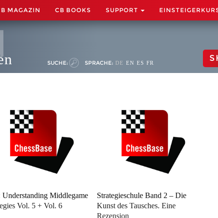
CB MAGAZIN
CB BOOKS
SUPPORT
EINSTEIGERKUR
en
S
SUCHE:
SPRACHE:
DE
EN
ES
FR
 Understanding Middlegame
Strategieschule Band 2 – Die
tegies Vol. 5 + Vol. 6
Kunst des Tausches. Eine
Rezension