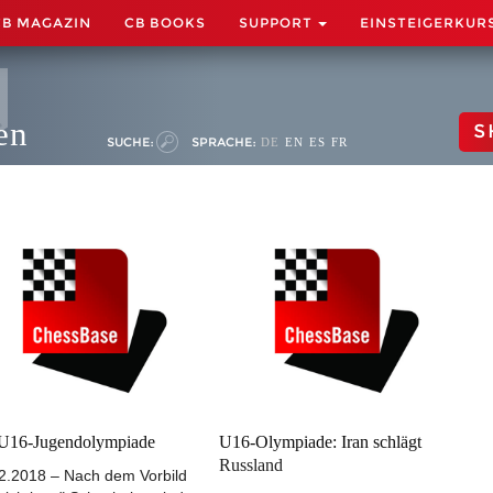
CB MAGAZIN
CB BOOKS
SUPPORT
EINSTEIGERKUR
en
S
SUCHE:
SPRACHE:
DE
EN
ES
FR
U16-Jugendolympiade
U16-Olympiade: Iran schlägt
Russland
2.2018 – Nach dem Vorbild