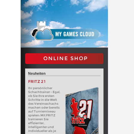
ONLINE SHOP
Neuheiten
FRITZ 21
Ihr persönlicher
Schachtrainer - Egal,
ob Sie Ihre ersten
Schritte in die Welt
des Vereinsschachs
machen oder bereits
auf Turnierniveau
spielen: Mit FRITZ
trainieren Sie
effizienter,
intelligenter und
individueller als je