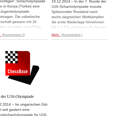
"richtigen" Schacholympiade
19.12.2014 – In der 7. Runde der
e in Konya (Türkei) eine
U16-Schacholympiade musste
-Jugendolympiade
Spitzenreiter Russland nach
etragen. Die usbekische
sechs siegreichen Wettkämpfen
schaft gewann mit 16
die erste Niederlage hinnehmen.
ten vor Indien und China.
Mit 1,5:2,5 unterlagen die Russen
deutsche Team belegte bei
dem Iran. Diese beiden Teams
..
Kommentare 2
Mehr...
Kommentare
annschaften Platz 29. |
und Indien führen nun das Feld
s: Bernd Vökler, Titelfoto:
mit sechs Siegen und je einer
ierseite
Niederlage an. Die deutsche
Mannschaft unterlag in Runde
sechs Ungarn 2 und liegt nach
einem Sieg über Kanada auf
Platz elf.
Mehr...
t der U16-Olympiade
2.2014 – Im ungarischen Gör
et seit gestern eine
ndschacholympiade für U16-