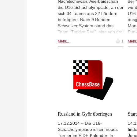
Nachitschewan, Aserbaidschan
der 
die U16-Schacholympiade, an der
wurd
sich 34 Teams aus 22 Ländern
U16
beteiligten. Nach 9 Runden
ausg
Schweizer System stand das
Mann
Team "Turkiye Red", eine von drei
Punk
türkischen Mannschaften als
Das 
Mehr...
1
Mehr.
Sieger fest. Deutschland war
46 M
nicht am Start. | Fotos: Türkischer
Foto
Schachverband
Turn
Russland in Györ überlegen
Star
17.12.2014 – Die U16-
14.1
Schacholympiade ist ein neues
find
Turnier im FIDE-Kalender. In
Juge