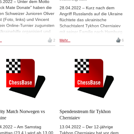
5.2022 – Unter dem Motto
ck Mate Donate" haben die
28.04.2022 – Kurz nach dem
en Schweizer Junioren Oliver
Angriff Russlands auf die Ukraine
t (Foto, links) und Vincent
flüchtete das ukrainische
ein Online-Turnier zugunsten
Schachtalent Tykhon Cherniaiev
Ukrainehilfe organisiert und
mit seiner Familie nach Hamburg.
n zum Mitmachen auf. Für 5
Björn Jensen berichtet in einem
..
2
Mehr...
6
eizer Franken kann man
Beitrag in der heutigen Ausgabe
i sein, mitspielen und helfen.
des Hamburger Abendblattes
erstag, 19. Mai ab 20 Uhr.
über die Umstände der Flucht
und die Unterstützung, die die
ukrainische Familie in Hamburg
bekommt. | Foto: Tykhon
Cherniaiev mit seinem Trainer
Dorian Rogozenco (Michael
Rauhe / FUNKE Foto Services)
ity Match Norwegen vs
Spendenstream für Tykhon
ine
Cherniaiev
4.2022 – Am Samstag
13.04.2022 – Der 12-jährige
mittag (23.4.) wird ab 13.00
Tykhon Cherniaiev hat vor dem