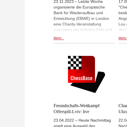
23.11.2023 – Letzte Woche
17.0
organisierte die Europäische
"Che
Bank für Wiederaufbau und
beid
Entwicklung (EBWE) in London
Angs
eine Charity-Veranstaltung
Lou 
zugunsten der Initiative Kids and
der 
Art of Ukraine. Ketevan
rufe
Mehr...
Mehr.
Arakhamia-Grant spielte ein
Schw
Match gegen FM Miguel Senlle
dabe
Caride und gab danach noch ein
Donn
Simultan. | Foto: EBRD Fotos:
EBRD
Freundschafts-Wettkampf
Char
Offerspill-Lviv: live
Ukra
23.04.2022 – Heute Nachmittag
22.0
spielt eine Auswahl des
Nach