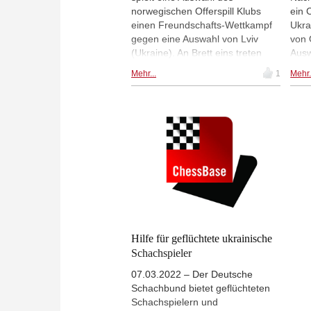
norwegischen Offerspill Klubs
ein 
einen Freundschafts-Wettkampf
Ukra
gegen eine Auswahl von Lviv
von 
(Ukraine). An Brett eins treten
Ausw
Magnus Carlsen und Vasyl
Bret
Mehr...
1
Mehr.
Ivanchuk gegeneinander an. Ab
Carl
13.00 Uhr, Livepartien und
gege
Videostream.
auf 
Hilfe für geflüchtete ukrainische
Schachspieler
07.03.2022 – Der Deutsche
Schachbund bietet geflüchteten
Schachspielern und