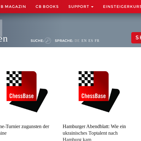
CB MAGAZIN
CB BOOKS
SUPPORT
EINSTEIGERKUR
en
S
SUCHE:
SPRACHE:
DE
EN
ES
FR
ne-Turnier zugunsten der
Hamburger Abendblatt: Wie ein
ine
ukrainisches Toptalent nach
Hamburg kam