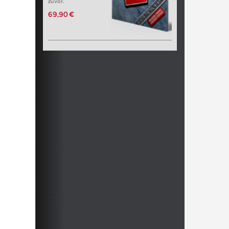
zuvor.
69,90 €