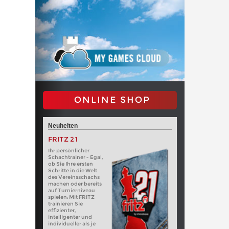
ONLINE SHOP
Neuheiten
FRITZ 21
Ihr persönlicher
Schachtrainer - Egal,
ob Sie Ihre ersten
Schritte in die Welt
des Vereinsschachs
machen oder bereits
auf Turnierniveau
spielen: Mit FRITZ
trainieren Sie
effizienter,
intelligenter und
individueller als je