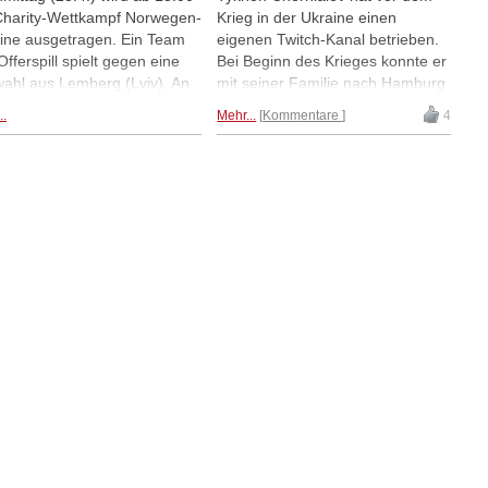
Charity-Wettkampf Norwegen-
Krieg in der Ukraine einen
ine ausgetragen. Ein Team
eigenen Twitch-Kanal betrieben.
Offerspill spielt gegen eine
Bei Beginn des Krieges konnte er
ahl aus Lemberg (Lviv). An
mit seiner Familie nach Hamburg
t eins spielen Magnus
flüchten. Heute Abend ab 19 Uhr
..
Mehr...
Kommentare
4
sen und Vasyl Ivanchuk
ist der junge Schachfreund bei
neinander. Das Match wird
Georgios Souleidis zu Gast und
Twitch übertragen.
bestreitet mit "The Big Greek"
eine Twitch-Sendung, die als
Spendenstream gedacht ist.