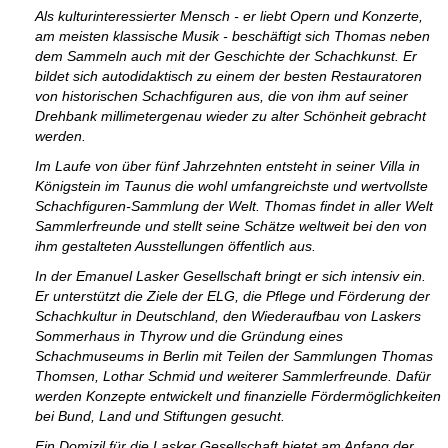
Als kulturinteressierter Mensch - er liebt Opern und Konzerte,
am meisten klassische Musik - beschäftigt sich Thomas neben
dem Sammeln auch mit der Geschichte der Schachkunst. Er
bildet sich autodidaktisch zu einem der besten Restauratoren
von historischen Schachfiguren aus, die von ihm auf seiner
Drehbank millimetergenau wieder zu alter Schönheit gebracht
werden.
Im Laufe von über fünf Jahrzehnten entsteht in seiner Villa in
Königstein im Taunus die wohl umfangreichste und wertvollste
Schachfiguren-Sammlung der Welt. Thomas findet in aller Welt
Sammlerfreunde und stellt seine Schätze weltweit bei den von
ihm gestalteten Ausstellungen öffentlich aus.
In der Emanuel Lasker Gesellschaft bringt er sich intensiv ein.
Er unterstützt die Ziele der ELG, die Pflege und Förderung der
Schachkultur in Deutschland, den Wiederaufbau von Laskers
Sommerhaus in Thyrow und die Gründung eines
Schachmuseums in Berlin mit Teilen der Sammlungen Thomas
Thomsen, Lothar Schmid und weiterer Sammlerfreunde. Dafür
werden Konzepte entwickelt und finanzielle Fördermöglichkeiten
bei Bund, Land und Stiftungen gesucht.
Ein Domizil für die Lasker Gesellschaft bietet am Anfang der