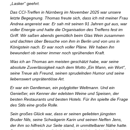
„Lasker“ geehrt.
Das CCI-Treffen in Nürnberg im November 2025 war unsere
letzte Begegnung. Thomas freute sich, dass ich mit meiner Frau
Andrea angereist war. Er sah mit seinen 91 Jahren gut aus, war
voller Energie und hatte die Organisation des Treffens fest im
Griff. Wir saßen abends gemütlich beim Glas Wein zusammen
und dachten über Besuche von ihm in Berlin und von uns in
Königstein nach. Er war noch voller Pläne. Wir haben ihn
bewundert ob seiner immer noch sprühenden Kraft.
Was ich an Thomas am meisten geschätzt habe, war seine
absolute Zuverlässigkeit nach dem Motto „Ein Mann, ein Wort“,
seine Treue als Freund, seinen sprudelnden Humor und seine
liebenswert unprätentiöse Art.
Er war ein Gentleman, ein polyglotter Weltmann. Und ein
Genießer, ein Kenner der edelsten Weine und Speisen, der
besten Restaurants und besten Hotels. Für ihn spielte die Frage
des Stils eine große Rolle.
Sein großes Glück war, dass er seinen geliebten jüngsten
Bruder Nils, seine Schwägerin Karin und seinen Neffen Jens,
der ihm so hilfreich zur Seite stand, in unmittelbarer Nähe hatte.