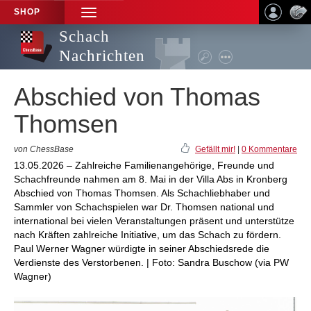
SHOP
TOGGLE
NAVIGATION
Schach
Nachrichten
Abschied von Thomas
Thomsen
von ChessBase
Gefällt mir!
|
0 Kommentare
13.05.2026 – Zahlreiche Familienangehörige, Freunde und
Schachfreunde nahmen am 8. Mai in der Villa Abs in Kronberg
Abschied von Thomas Thomsen. Als Schachliebhaber und
Sammler von Schachspielen war Dr. Thomsen national und
international bei vielen Veranstaltungen präsent und unterstütze
nach Kräften zahlreiche Initiative, um das Schach zu fördern.
Paul Werner Wagner würdigte in seiner Abschiedsrede die
Verdienste des Verstorbenen. | Foto: Sandra Buschow (via PW
Wagner)