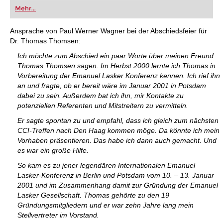
oder bereits auf Turnierniveau spielen: Mit
Mehr...
FRITZ trainieren Sie effizienter, intelligenter und
individueller als je zuvor.
Ansprache von Paul Werner Wagner bei der Abschiedsfeier für
Dr. Thomas Thomsen:
Ich möchte zum Abschied ein paar Worte über meinen Freund
Thomas Thomsen sagen. Im Herbst 2000 lernte ich Thomas in
Vorbereitung der Emanuel Lasker Konferenz kennen. Ich rief ihn
an und fragte, ob er bereit wäre im Januar 2001 in Potsdam
dabei zu sein. Außerdem bat ich ihn, mir Kontakte zu
potenziellen Referenten und Mitstreitern zu vermitteln.
Er sagte spontan zu und empfahl, dass ich gleich zum nächsten
CCI-Treffen nach Den Haag kommen möge. Da könnte ich mein
Vorhaben präsentieren. Das habe ich dann auch gemacht. Und
es war ein große Hilfe.
So kam es zu jener legendären Internationalen Emanuel
Lasker-Konferenz in Berlin und Potsdam vom 10. – 13. Januar
2001 und im Zusammenhang damit zur Gründung der Emanuel
Lasker Gesellschaft. Thomas gehörte zu den 19
Gründungsmitgliedern und er war zehn Jahre lang mein
Stellvertreter im Vorstand.