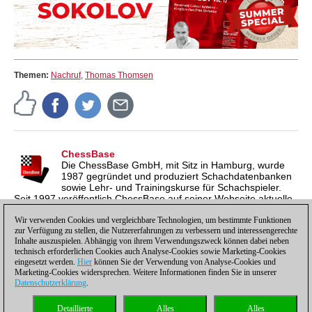
Themen:
Nachruf
,
Thomas Thomsen
ChessBase
Die ChessBase GmbH, mit Sitz in Hamburg, wurde
1987 gegründet und produziert Schachdatenbanken
sowie Lehr- und Trainingskurse für Schachspieler.
Seit 1997 veröffentlich ChessBase auf seiner Webseite aktuelle
Nachrichten aus der Schachwelt. ChessBase News erscheint
inzwischen in vier Sprachen und gilt weltweit als wichtigste
Wir verwenden Cookies und vergleichbare Technologien, um bestimmte Funktionen
zur Verfügung zu stellen, die Nutzererfahrungen zu verbessern und interessengerechte
Schachnachrichtenseite.
Inhalte auszuspielen. Abhängig von ihrem Verwendungszweck können dabei neben
technisch erforderlichen Cookies auch Analyse-Cookies sowie Marketing-Cookies
eingesetzt werden.
Hier
können Sie der Verwendung von Analyse-Cookies und
Marketing-Cookies widersprechen. Weitere Informationen finden Sie in unserer
Datenschutzerklärung
.
Datenschutzhinweis
|
Impressum
|
Kontakt
|
Cookies Management
|
Lizenzen
|
Detaillierte
Alles
Alles