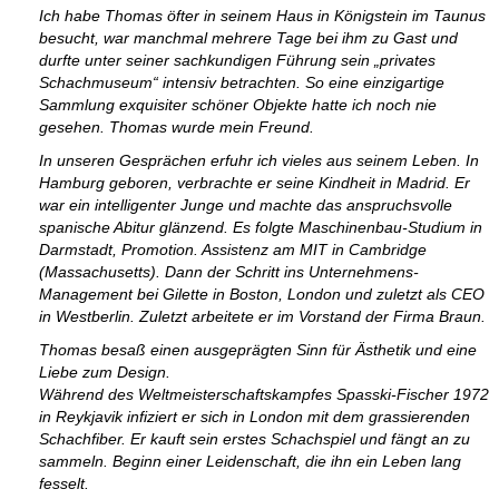
Ich habe Thomas öfter in seinem Haus in Königstein im Taunus
besucht, war manchmal mehrere Tage bei ihm zu Gast und
durfte unter seiner sachkundigen Führung sein „privates
Schachmuseum“ intensiv betrachten. So eine einzigartige
Sammlung exquisiter schöner Objekte hatte ich noch nie
gesehen. Thomas wurde mein Freund.
In unseren Gesprächen erfuhr ich vieles aus seinem Leben. In
Hamburg geboren, verbrachte er seine Kindheit in Madrid. Er
war ein intelligenter Junge und machte das anspruchsvolle
spanische Abitur glänzend. Es folgte Maschinenbau-Studium in
Darmstadt, Promotion. Assistenz am MIT in Cambridge
(Massachusetts). Dann der Schritt ins Unternehmens-
Management bei Gilette in Boston, London und zuletzt als CEO
in Westberlin. Zuletzt arbeitete er im Vorstand der Firma Braun.
Thomas besaß einen ausgeprägten Sinn für Ästhetik und eine
Liebe zum Design.
Während des Weltmeisterschaftskampfes Spasski-Fischer 1972
in Reykjavik infiziert er sich in London mit dem grassierenden
Schachfiber. Er kauft sein erstes Schachspiel und fängt an zu
sammeln. Beginn einer Leidenschaft, die ihn ein Leben lang
fesselt.