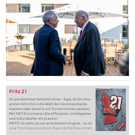
Fritz 21
Ihr persönlicher Schachtrainer - Egal, ob Sie Ihre
ersten Schritte in die Welt des Vereinsschachs
machen oder bereits auf Turnierniveau spielen:
Mit FRITZ trainieren Sie effizienter, intelligenter
und individueller als je zuvor.
FRITZ ist mehr als nur eine Schach-Engine – es ist
eine Trainingsrevolution! Egal, ob Sie Ihre ersten
Schritte in die Welt des Vereinsschachs machen