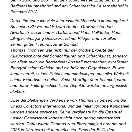
Berlin 2006 und 2007., an den Schachfesten „Zug um Zug“ im
Berliner Hauptbahnhof und am Schachfest im Kaiserbahnhof in
Potsdam 2012.
Durch ihn habe ich viele interessante Menschen kennengelernt.
So seinen Ski-Freund Edzard Reuter, Großmeister Juri
Awerbach, Isaak Linder, Barbara und Hans Holländer, Hans
Ellinger, Wolfgang Unzicker, Helmut Pfleger und vor allem
seinen guten Freund Lothar Schmid.
Thomas Thomsen war nicht nur der größte Experte der
Kulturgeschichte der Schachfiguren und Schachkunst, sondern
vor allem auch ein begnadeter Ausstellungsmacher, exzellenter
Fotograf seiner Objekte und ein brillanter Organisator. Er war
immer bereit, seinen Schachsammlerkollegen aus aller Welt mit
seiner Expertise zu helfen. Seine Vorträge über Schachfiguren
und deren kulturgeschichtlichen Aspekte werden unvergesslich
bleiben.
Über die bleibenden Verdienste von Thomas Thomsen um die
Chess Collectors International und die Initiativgruppe Königstein
werden andere sprechen. Seine Verdienste für die Emanuel
Lasker Gesellschaft können nicht hoch genug eingeschätzt
werden. Dafür wurde Thomas zum Ehrenmitglied ernannt und
2025 in Nürnberg mit dem höchsten Preis der ELG, dem