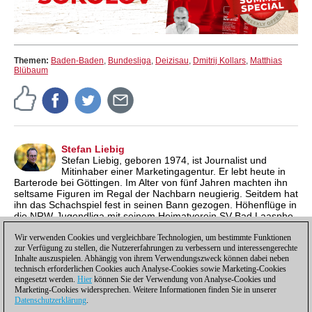
Themen:
Baden-Baden
,
Bundesliga
,
Deizisau
,
Dmitrij Kollars
,
Matthias
Blübaum
Stefan Liebig
Stefan Liebig, geboren 1974, ist Journalist und
Mitinhaber einer Marketingagentur. Er lebt heute in
Barterode bei Göttingen. Im Alter von fünf Jahren machten ihn
seltsame Figuren im Regal der Nachbarn neugierig. Seitdem hat
ihn das Schachspiel fest in seinen Bann gezogen. Höhenflüge in
die NRW-Jugendliga mit seinem Heimatverein SV Bad Laasphe
und einige Einsätze in der Zweitligamannschaft von Tempo
Göttingen waren Highlights für den ehemaligen
Wir verwenden Cookies und vergleichbare Technologien, um bestimmte Funktionen
zur Verfügung zu stellen, die Nutzererfahrungen zu verbessern und interessengerechte
Jugendsüdwestfalenmeister.
Inhalte auszuspielen. Abhängig von ihrem Verwendungszweck können dabei neben
technisch erforderlichen Cookies auch Analyse-Cookies sowie Marketing-Cookies
eingesetzt werden.
Hier
können Sie der Verwendung von Analyse-Cookies und
Marketing-Cookies widersprechen. Weitere Informationen finden Sie in unserer
Datenschutzerklärung
.