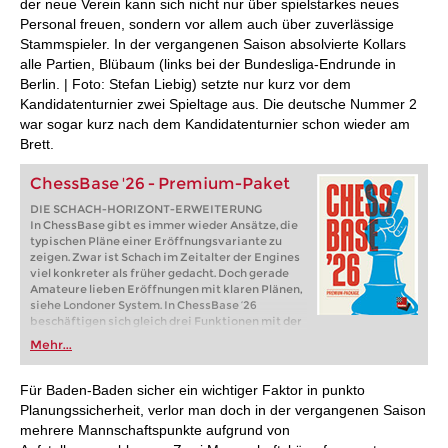
der neue Verein kann sich nicht nur über spielstarkes neues
Personal freuen, sondern vor allem auch über zuverlässige
Stammspieler. In der vergangenen Saison absolvierte Kollars
alle Partien, Blübaum (links bei der Bundesliga-Endrunde in
Berlin. | Foto: Stefan Liebig) setzte nur kurz vor dem
Kandidatenturnier zwei Spieltage aus. Die deutsche Nummer 2
war sogar kurz nach dem Kandidatenturnier schon wieder am
Brett.
ChessBase '26 - Premium-Paket
DIE SCHACH-HORIZONT-ERWEITERUNG
In ChessBase gibt es immer wieder Ansätze, die
typischen Pläne einer Eröffnungsvariante zu
zeigen. Zwar ist Schach im Zeitalter der Engines
viel konkreter als früher gedacht. Doch gerade
Amateure lieben Eröffnungen mit klaren Plänen,
siehe Londoner System. In ChessBase ’26
beschäftigen sich gleich drei Funktionen mit der
Darstellung von Plänen. Im neuen
Mehr...
Eröffnungsreport wird für jede wichtige
Variante untersucht, welche Figurenzüge oder
Bauernvorstöße darin wichtig sind. In der
Für Baden-Baden sicher ein wichtiger Faktor in punkto
Referenzsuche sieht man jetzt auf dem Brett, wo
Planungssicherheit, verlor man doch in der vergangenen Saison
die Figuren üblicherweise hingehen. Und startet
mehrere Mannschaftspunkte aufgrund von
man die neue Monte-Carlo-Analyse, zeigt auch