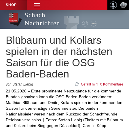
SHOP
TOGGLE
NAVIGATION
Schach
Nachrichten
Blübaum und Kollars
spielen in der nächsten
Saison für die OSG
Baden-Baden
von Stefan Liebig
Gefällt mir!
|
0 Kommentare
21.05.2026 – Erste prominente Neuzugänge für die kommende
Bundesligasaison kann die OSG Baden-Baden verkünden:
Matthias Blübaum und Dmitrij Kollars spielen in der kommenden
Saison für den einstigen Serienmeister. Die beiden
Nationalspieler waren nach dem Rückzug der Schachfreunde
Deizisau vereinslos. | Fotos: Stefan Liebig (Titelfoto mit Blübaum
und Kollars beim Sieg gegen Düsseldorf), Carolin Köpp