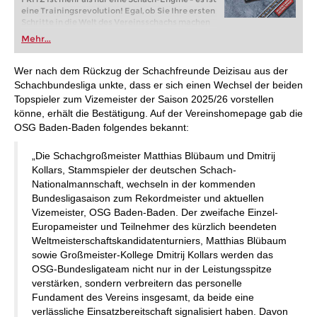
eine Trainingsrevolution! Egal, ob Sie Ihre ersten
Schritte in die Welt des Vereinsschachs machen
oder bereits auf Turnierniveau spielen: Mit
Mehr...
FRITZ trainieren Sie effizienter, intelligenter und
individueller als je zuvor.
Wer nach dem Rückzug der Schachfreunde Deizisau aus der
Schachbundesliga unkte, dass er sich einen Wechsel der beiden
Topspieler zum Vizemeister der Saison 2025/26 vorstellen
könne, erhält die Bestätigung. Auf der Vereinshomepage gab die
OSG Baden-Baden folgendes bekannt:
„Die Schachgroßmeister Matthias Blübaum und Dmitrij
Kollars, Stammspieler der deutschen Schach-
Nationalmannschaft, wechseln in der kommenden
Bundesligasaison zum Rekordmeister und aktuellen
Vizemeister, OSG Baden-Baden. Der zweifache Einzel-
Europameister und Teilnehmer des kürzlich beendeten
Weltmeisterschaftskandidatenturniers, Matthias Blübaum
sowie Großmeister-Kollege Dmitrij Kollars werden das
OSG-Bundesligateam nicht nur in der Leistungsspitze
verstärken, sondern verbreitern das personelle
Fundament des Vereins insgesamt, da beide eine
verlässliche Einsatzbereitschaft signalisiert haben. Davon