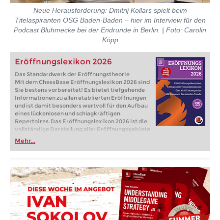
Neue Herausforderung: Dmitrij Kollars spielt beim
Titelaspiranten OSG Baden-Baden – hier im Interview für den
Podcast Bluhmecke bei der Endrunde in Berlin. | Foto: Carolin
Köpp
Eröffnungslexikon 2026
Das Standardwerk der Eröffnungstheorie
Mit dem ChessBase Eröffnungslexikon 2026 sind
Sie bestens vorbereitet! Es bietet tiefgehende
Informationen zu allen etablierten Eröffnungen
und ist damit besonders wertvoll für den Aufbau
eines lückenlosen und schlagkräftigen
Repertoires. Das Eröffnungslexikon 2026 ist die
vollständige Darstellung aller Eröffnungsgebiete
in einem Lehrwerk und damit der optimale
Mehr...
Einstieg in das Eröffnungstraining.