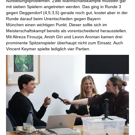
Aufstellungsproblemen. Zwei Mannschaftskämpfe mussten gar
hier das Brett die häufigsten Figurenpfade.
mit sieben Spielern angetreten werden. Das ging in Runde 3
gegen Deggendorf (4,5:3,5) gerade noch gut, kostet aber in der
Runde darauf beim Unentschieden gegen Bayern
München einen wichtigen Punkt. Dieser sollte sich im
Meisterschaftskampf bereits als vorentscheidend herausstellen.
Mit Alireza Firouzja, Anish Giri und Levon Aronian kamen drei
prominente Spitzenspieler überhaupt nicht zum Einsatz. Auch
Vincent Keymer spielte lediglich vier Partien.