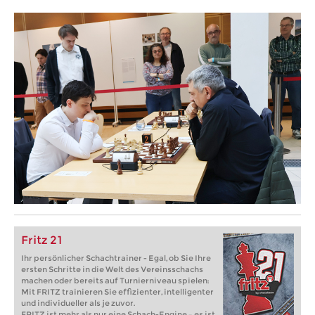
Fritz 21
Ihr persönlicher Schachtrainer - Egal, ob Sie Ihre
ersten Schritte in die Welt des Vereinsschachs
machen oder bereits auf Turnierniveau spielen:
Mit FRITZ trainieren Sie effizienter, intelligenter
und individueller als je zuvor.
FRITZ ist mehr als nur eine Schach-Engine – es ist