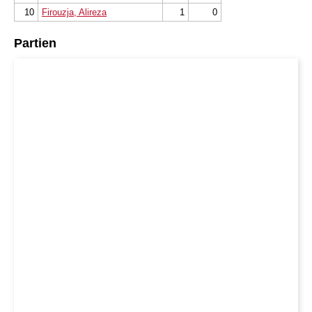
10
Firouzja, Alireza
1
0
Partien