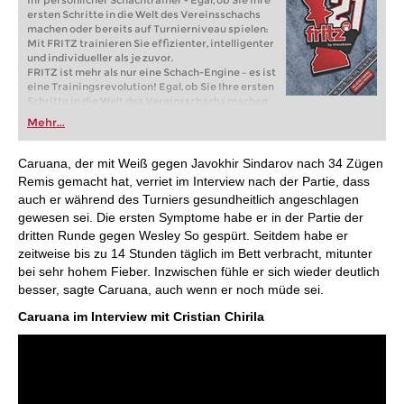
Ihr persönlicher Schachtrainer - Egal, ob Sie Ihre
ersten Schritte in die Welt des Vereinsschachs
machen oder bereits auf Turnierniveau spielen:
Mit FRITZ trainieren Sie effizienter, intelligenter
und individueller als je zuvor.
FRITZ ist mehr als nur eine Schach-Engine – es ist
eine Trainingsrevolution! Egal, ob Sie Ihre ersten
Schritte in die Welt des Vereinsschachs machen
oder bereits auf Turnierniveau spielen: Mit
Mehr...
FRITZ trainieren Sie effizienter, intelligenter und
individueller als je zuvor.
Caruana, der mit Weiß gegen Javokhir Sindarov nach 34 Zügen
Remis gemacht hat, verriet im Interview nach der Partie, dass
auch er während des Turniers gesundheitlich angeschlagen
gewesen sei. Die ersten Symptome habe er in der Partie der
dritten Runde gegen Wesley So gespürt. Seitdem habe er
zeitweise bis zu 14 Stunden täglich im Bett verbracht, mitunter
bei sehr hohem Fieber. Inzwischen fühle er sich wieder deutlich
besser, sagte Caruana, auch wenn er noch müde sei.
Caruana im Interview mit Cristian Chirila