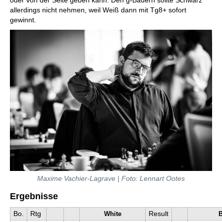
allerdings nicht nehmen, weil Weiß dann mit Tg8+ sofort
gewinnt.
Maxime Vachier-Lagrave | Foto: Lennart Ootes
Ergebnisse
Bo.
Rtg
Result
White
B