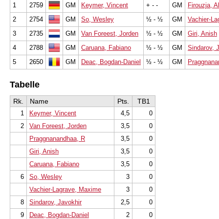
1
2759
GM
Keymer, Vincent
+ - -
GM
Firouzja, A
2
2754
GM
So, Wesley
½ - ½
GM
Vachier-La
3
2735
GM
Van Foreest, Jorden
½ - ½
GM
Giri, Anish
4
2788
GM
Caruana, Fabiano
½ - ½
GM
Sindarov, 
5
2650
GM
Deac, Bogdan-Daniel
½ - ½
GM
Praggnana
Tabelle
Rk.
Name
Pts.
TB1
1
Keymer, Vincent
4,5
0
2
Van Foreest, Jorden
3,5
0
Praggnanandhaa, R
3,5
0
Giri, Anish
3,5
0
Caruana, Fabiano
3,5
0
6
So, Wesley
3
0
Vachier-Lagrave, Maxime
3
0
8
Sindarov, Javokhir
2,5
0
9
Deac, Bogdan-Daniel
2
0