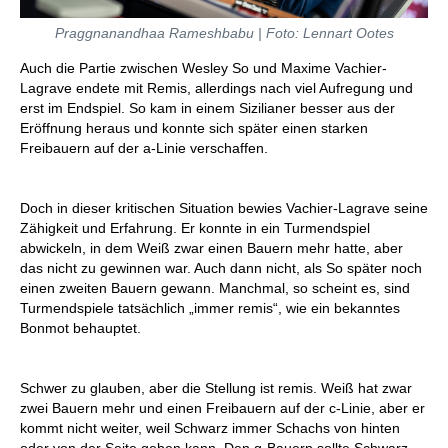
Praggnanandhaa Rameshbabu | Foto: Lennart Ootes
Auch die Partie zwischen Wesley So und Maxime Vachier-
Lagrave endete mit Remis, allerdings nach viel Aufregung und
erst im Endspiel. So kam in einem Sizilianer besser aus der
Eröffnung heraus und konnte sich später einen starken
Freibauern auf der a-Linie verschaffen.
Doch in dieser kritischen Situation bewies Vachier-Lagrave seine
Zähigkeit und Erfahrung. Er konnte in ein Turmendspiel
abwickeln, in dem Weiß zwar einen Bauern mehr hatte, aber
das nicht zu gewinnen war. Auch dann nicht, als So später noch
einen zweiten Bauern gewann. Manchmal, so scheint es, sind
Turmendspiele tatsächlich „immer remis“, wie ein bekanntes
Bonmot behauptet.
Schwer zu glauben, aber die Stellung ist remis. Weiß hat zwar
zwei Bauern mehr und einen Freibauern auf der c-Linie, aber er
kommt nicht weiter, weil Schwarz immer Schachs von hinten
oder von der Seite geben kann. Den g-Bauern sollte Schwarz