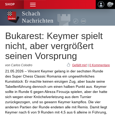
SHOP
TOGGLE
NAVIGATION
Schach
Nachrichten
Bukarest: Keymer spielt
nicht, aber vergrößert
seinen Vorsprung
von Carlos Colodro
Gefällt mir!
|
0 Kommentare
21.05.2026 – Vincent Keymer gelang in der sechsten Runde
des Super Chess Classic Romania ein ungewöhnliches
Kunststück: Er machte keinen einzigen Zug, aber baute seine
Tabellenführung dennoch um einen halben Punkt aus. Keymer
sollte in Runde 6 gegen Alireza Firouzja spielen, aber der hatte
sich wegen einer Knöchelverletzung aus dem Turnier
zurückgezogen, und so gewann Keymer kampflos. Die vier
anderen Partien der Runde endeten alle mit Remis. Damit liegt
Keymer nach 6 von 9 Runden mit 4,5 aus 6 alleine in Führung,