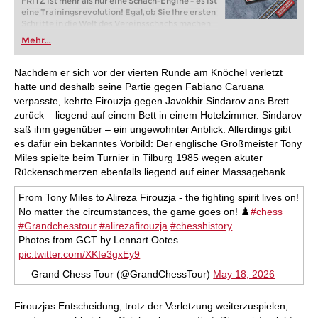
FRITZ ist mehr als nur eine Schach-Engine – es ist
eine Trainingsrevolution! Egal, ob Sie Ihre ersten
Schritte in die Welt des Vereinsschachs machen
oder bereits auf Turnierniveau spielen: Mit
Mehr...
FRITZ trainieren Sie effizienter, intelligenter und
individueller als je zuvor.
Nachdem er sich vor der vierten Runde am Knöchel verletzt
hatte und deshalb seine Partie gegen Fabiano Caruana
verpasste, kehrte Firouzja gegen Javokhir Sindarov ans Brett
zurück – liegend auf einem Bett in einem Hotelzimmer. Sindarov
saß ihm gegenüber – ein ungewohnter Anblick. Allerdings gibt
es dafür ein bekanntes Vorbild: Der englische Großmeister Tony
Miles spielte beim Turnier in Tilburg 1985 wegen akuter
Rückenschmerzen ebenfalls liegend auf einer Massagebank.
From Tony Miles to Alireza Firouzja - the fighting spirit lives on!
No matter the circumstances, the game goes on! ♟️
#chess
#Grandchesstour
#alirezafirouzja
#chesshistory
Photos from GCT by Lennart Ootes
pic.twitter.com/XKIe3gxEy9
— Grand Chess Tour (@GrandChessTour)
May 18, 2026
Firouzjas Entscheidung, trotz der Verletzung weiterzuspielen,