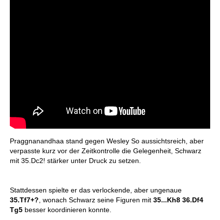
Praggnanandhaa stand gegen Wesley So aussichtsreich, aber
verpasste kurz vor der Zeitkontrolle die Gelegenheit, Schwarz
mit 35.Dc2! stärker unter Druck zu setzen.
Stattdessen spielte er das verlockende, aber ungenaue
35.Tf7+?
, wonach Schwarz seine Figuren mit
35...Kh8 36.Df4
Tg5
besser koordinieren konnte.