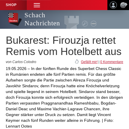
SHOP
TOGGLE
NAVIGATION
Schach
Nachrichten
Bukarest: Firouzja rettet
Remis vom Hotelbett aus
von Carlos Colodro
Gefällt mir!
|
0 Kommentare
19.05.2026 – In der fünften Runde des Superbet Chess Classic
in Rumänien endeten alle fünf Partien remis. Für das größte
Aufsehen sorgte die Partie zwischen Alireza Firouzja und
Javokhir Sindarov, denn Firouzja hatte eine Knöchelverletzung
und spielte liegend in seinem Hotelbett. Sindarov stand besser,
doch Firouzja konnte sich erfolgreich verteidigen. In den übrigen
Partien verpassten Praggnanandhaa Rameshbabu, Bogdan-
Daniel Deac und Maxime Vachier-Lagrave Chancen, ihre
Gegner stärker unter Druck zu setzen. Damit liegt Vincent
Keymer nach fünf Runden weiter alleine in Führung. | Foto:
Lennart Ootes