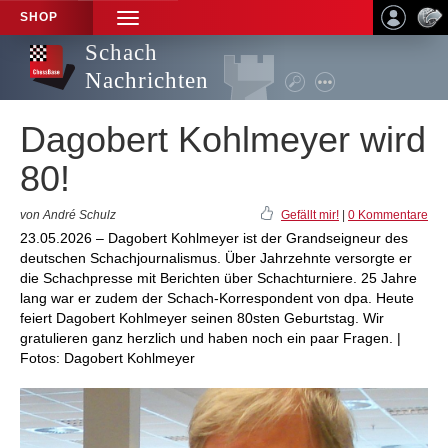
SHOP
TOGGLE
NAVIGATION
Schach
Nachrichten
Dagobert Kohlmeyer wird
80!
von André Schulz
Gefällt mir!
|
0 Kommentare
23.05.2026 – Dagobert Kohlmeyer ist der Grandseigneur des
deutschen Schachjournalismus. Über Jahrzehnte versorgte er
die Schachpresse mit Berichten über Schachturniere. 25 Jahre
lang war er zudem der Schach-Korrespondent von dpa. Heute
feiert Dagobert Kohlmeyer seinen 80sten Geburtstag. Wir
gratulieren ganz herzlich und haben noch ein paar Fragen. |
Fotos: Dagobert Kohlmeyer