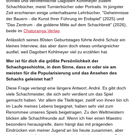
schrieb und veröffentlichte Dagobert Kohlmeyer zudem
Schachbücher, meist Turnierbücher oder Portraits. In jüngster
Zeit erschienen einige unterhaltsame Lehrbücher, "Geheimnisse
der Bauern - die Kunst Ihrer Führung im Endspiel" (2025) und
"Das Zentrum - die goldene Mitte auf dem Schachbrett" (2026),
beide im
Chaturanga-Verlag
.
Anlässlich seines 80sten Geburtstages führte André Schulz ein
kleines Interview, das aber dann doch etwas umfangreicher
ausfiel, weil Dagobert Kohlmeyer viel zu erzählen hat.
Wer ist für dich die größte Persönlichkeit der
Schachgeschichte, in dem Sinne, dass er oder sie am
meisten für die Popularisierung und das Ansehen des
Schachs geleistet hat?
Diese Frage verlangt eine längere Antwort, André. Es gibt doch
viele Schachmeister, die sich sehr verdient um das Spiel
gemacht haben. Vor allem die Titelträger, zwölf von ihnen bin ich
im Laufe meines Lebens begegnet, haben sehr viel zum
Renommee unseres Spiels beigetragen. Zu den Weltmeistern
blicken alle Schachfreunde auf. Wenn ich hier einen Maestro
besonders herausgreife, dann hängt das mit prägenden
Eindrücken von meiner Jugend an bis heute zusammen, aber