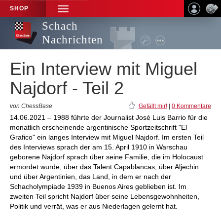
SHOP
TOGGLE
NAVIGATION
Schach
Nachrichten
Ein Interview mit Miguel
Najdorf - Teil 2
von ChessBase
Gefällt mir!
|
0 Kommentare
14.06.2021 – 1988 führte der Journalist José Luis Barrio für die
monatlich erscheinende argentinische Sportzeitschrift "El
Grafico" ein langes Interview mit Miguel Najdorf. Im ersten Teil
des Interviews sprach der am 15. April 1910 in Warschau
geborene Najdorf sprach über seine Familie, die im Holocaust
ermordet wurde, über das Talent Capablancas, über Aljechin
und über Argentinien, das Land, in dem er nach der
Schacholympiade 1939 in Buenos Aires geblieben ist. Im
zweiten Teil spricht Najdorf über seine Lebensgewohnheiten,
Politik und verrät, was er aus Niederlagen gelernt hat.