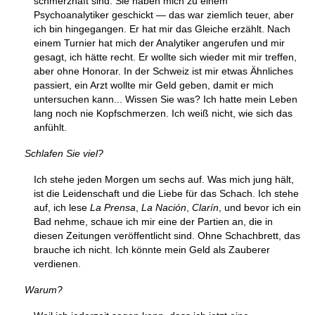
schmerzhaft sind. Sie haben mich zu einem
Psychoanalytiker geschickt — das war ziemlich teuer, aber
ich bin hingegangen. Er hat mir das Gleiche erzählt. Nach
einem Turnier hat mich der Analytiker angerufen und mir
gesagt, ich hätte recht. Er wollte sich wieder mit mir treffen,
aber ohne Honorar. In der Schweiz ist mir etwas Ähnliches
passiert, ein Arzt wollte mir Geld geben, damit er mich
untersuchen kann... Wissen Sie was? Ich hatte mein Leben
lang noch nie Kopfschmerzen. Ich weiß nicht, wie sich das
anfühlt.
Schlafen Sie viel?
Ich stehe jeden Morgen um sechs auf. Was mich jung hält,
ist die Leidenschaft und die Liebe für das Schach. Ich stehe
auf, ich lese
La Prensa
,
La Nación
,
Clarín
, und bevor ich ein
Bad nehme, schaue ich mir eine der Partien an, die in
diesen Zeitungen veröffentlicht sind. Ohne Schachbrett, das
brauche ich nicht. Ich könnte mein Geld als Zauberer
verdienen.
Warum?