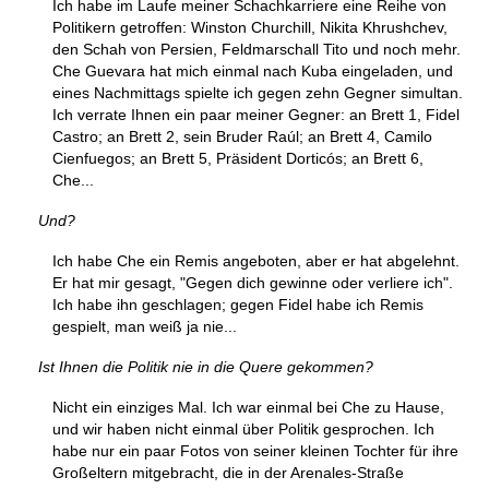
Ich habe im Laufe meiner Schachkarriere eine Reihe von
Politikern getroffen: Winston Churchill, Nikita Khrushchev,
den Schah von Persien, Feldmarschall Tito und noch mehr.
Che Guevara hat mich einmal nach Kuba eingeladen, und
eines Nachmittags spielte ich gegen zehn Gegner simultan.
Ich verrate Ihnen ein paar meiner Gegner: an Brett 1, Fidel
Castro; an Brett 2, sein Bruder Raúl; an Brett 4, Camilo
Cienfuegos; an Brett 5, Präsident Dorticós; an Brett 6,
Che...
Und?
Ich habe Che ein Remis angeboten, aber er hat abgelehnt.
Er hat mir gesagt, "Gegen dich gewinne oder verliere ich".
Ich habe ihn geschlagen; gegen Fidel habe ich Remis
gespielt, man weiß ja nie...
Ist Ihnen die Politik nie in die Quere gekommen?
Nicht ein einziges Mal. Ich war einmal bei Che zu Hause,
und wir haben nicht einmal über Politik gesprochen. Ich
habe nur ein paar Fotos von seiner kleinen Tochter für ihre
Großeltern mitgebracht, die in der Arenales-Straße