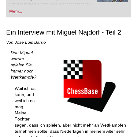
Schritte in die Welt des Vereinsschachs machen
oder bereits auf Turnierniveau spielen: Mit
Mehr...
FRITZ trainieren Sie effizienter, intelligenter und
individueller als je zuvor.
Ein Interview mit Miguel Najdorf - Teil 2
Von José Luis Barrio
Don Miguel,
warum
spielen Sie
immer noch
Wettkämpfe?
Weil ich es
kann, und
weil ich es
mag.
Meine
Töchter
sagen, dass ich spielen, aber nicht mehr an Wettkämpfen
teilnehmen sollte; dass Niederlagen in meinem Alter sehr