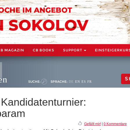
CB MAGAZIN
CB BOOKS
SUPPORT
EINSTEIGERKUR
en
S
SUCHE:
SPRACHE:
DE
EN
ES
FR
 Kandidatenturnier:
baram
Gefällt mir!
|
0 Kommentare