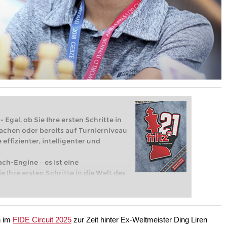
 Egal, ob Sie Ihre ersten Schritte in
achen oder bereits auf Turnierniveau
 effizienter, intelligenter und
ach-Engine – es ist eine
e Ihre ersten Schritte in die Welt des
eits auf Turnierniveau spielen: Mit
 intelligenter und individueller als je
h im
FIDE Circuit 2025
zur Zeit hinter Ex-Weltmeister Ding Liren