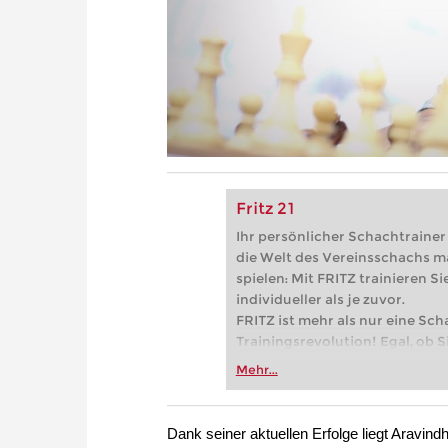
Fritz 21
Ihr persönlicher Schachtrainer -
die Welt des Vereinsschachs m
spielen: Mit FRITZ trainieren Sie
individueller als je zuvor.
FRITZ ist mehr als nur eine Sch
Trainingsrevolution! Egal, ob Si
Vereinsschachs machen oder ber
Mehr...
FRITZ trainieren Sie effizienter,
zuvor.
Dank seiner aktuellen Erfolge liegt Aravind