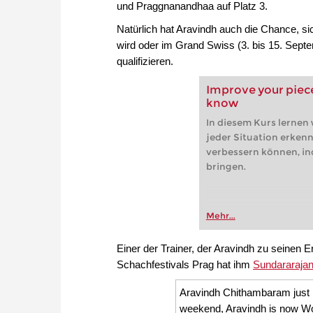
und Praggnanandhaa auf Platz 3.
Natürlich hat Aravindh auch die Chance, si
wird oder im Grand Swiss (3. bis 15. Sept
qualifizieren.
Improve your piece
know
In diesem Kurs lernen w
jeder Situation erkenn
verbessern können, ind
bringen.
Mehr...
Einer der Trainer, der Aravindh zu seinen Er
Schachfestivals Prag hat ihm
Sundararaja
Aravindh Chithambaram just k
weekend, Aravindh is now Worl