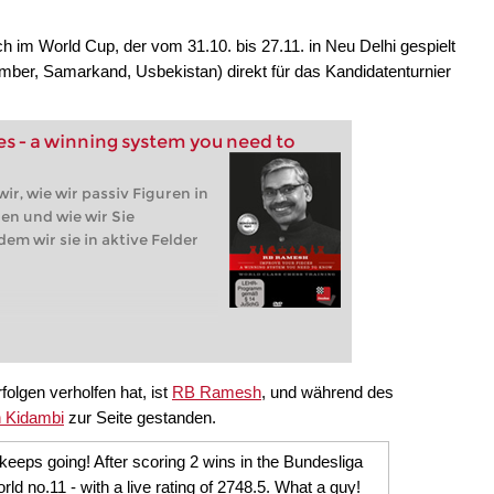
ch im World Cup, der vom 31.10. bis 27.11. in Neu Delhi gespielt
ember, Samarkand, Usbekistan) direkt für das Kandidatenturnier
s - a winning system you need to
ir, wie wir passiv Figuren in
en und wie wir Sie
em wir sie in aktive Felder
folgen verholfen hat, ist
RB Ramesh
, und während des
n Kidambi
zur Seite gestanden.
eeps going! After scoring 2 wins in the Bundesliga
d no.11 - with a live rating of 2748.5. What a guy!