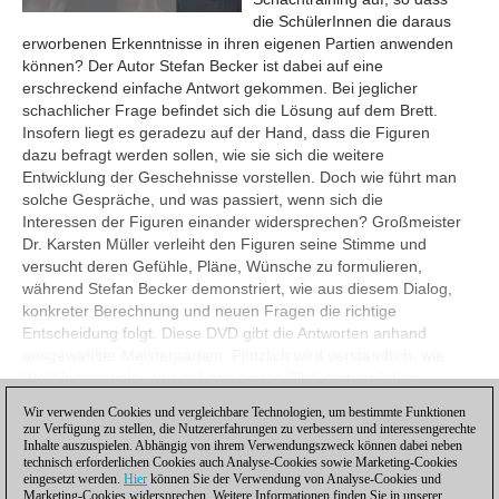
die SchülerInnen die daraus
erworbenen Erkenntnisse in ihren eigenen Partien anwenden
können? Der Autor Stefan Becker ist dabei auf eine
erschreckend einfache Antwort gekommen. Bei jeglicher
schachlicher Frage befindet sich die Lösung auf dem Brett.
Insofern liegt es geradezu auf der Hand, dass die Figuren
dazu befragt werden sollen, wie sie sich die weitere
Entwicklung der Geschehnisse vorstellen. Doch wie führt man
solche Gespräche, und was passiert, wenn sich die
Interessen der Figuren einander widersprechen? Großmeister
Dr. Karsten Müller verleiht den Figuren seine Stimme und
versucht deren Gefühle, Pläne, Wünsche zu formulieren,
während Stefan Becker demonstriert, wie aus diesem Dialog,
konkreter Berechnung und neuen Fragen die richtige
Entscheidung folgt. Diese DVD gibt die Antworten anhand
ausgewählter Meisterpartien. Plötzlich wird verständlich, wie
Weltklassespieler ihre auf den ersten Blick erstaunlichen
Ideen entwickelt haben.
Wir verwenden Cookies und vergleichbare Technologien, um bestimmte Funktionen
zur Verfügung zu stellen, die Nutzererfahrungen zu verbessern und interessengerechte
Ansehen
Inhalte auszuspielen. Abhängig von ihrem Verwendungszweck können dabei neben
technisch erforderlichen Cookies auch Analyse-Cookies sowie Marketing-Cookies
eingesetzt werden.
Hier
können Sie der Verwendung von Analyse-Cookies und
Marketing-Cookies widersprechen. Weitere Informationen finden Sie in unserer