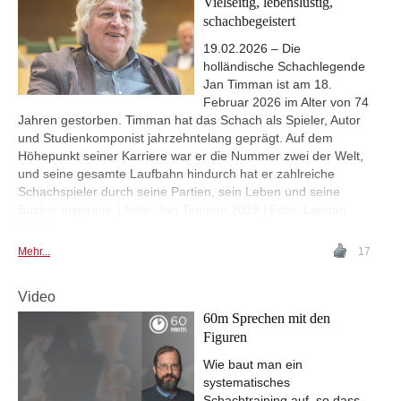
Vielseitig, lebenslustig,
schachbegeistert
19.02.2026 – Die
holländische Schachlegende
Jan Timman ist am 18.
Februar 2026 im Alter von 74
Jahren gestorben. Timman hat das Schach als Spieler, Autor
und Studienkomponist jahrzehntelang geprägt. Auf dem
Höhepunkt seiner Karriere war er die Nummer zwei der Welt,
und seine gesamte Laufbahn hindurch hat er zahlreiche
Schachspieler durch seine Partien, sein Leben und seine
Bücher inspiriert. | Foto: Jan Timman 2019 | Foto: Lennart
Ootes
Mehr...
17
Video
60m Sprechen mit den
Figuren
Wie baut man ein
systematisches
Schachtraining auf, so dass