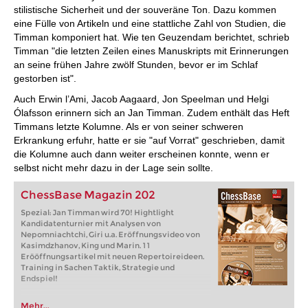
stilistische Sicherheit und der souveräne Ton. Dazu kommen
eine Fülle von Artikeln und eine stattliche Zahl von Studien, die
Timman komponiert hat. Wie ten Geuzendam berichtet, schrieb
Timman "die letzten Zeilen eines Manuskripts mit Erinnerungen
an seine frühen Jahre zwölf Stunden, bevor er im Schlaf
gestorben ist".
Auch Erwin l’Ami, Jacob Aagaard, Jon Speelman und Helgi
Ólafsson erinnern sich an Jan Timman. Zudem enthält das Heft
Timmans letzte Kolumne. Als er von seiner schweren
Erkrankung erfuhr, hatte er sie "auf Vorrat" geschrieben, damit
die Kolumne auch dann weiter erscheinen konnte, wenn er
selbst nicht mehr dazu in der Lage sein sollte.
ChessBase Magazin 202
Spezial: Jan Timman wird 70! Hightlight
Kandidatenturnier mit Analysen von
Nepomniachtchi, Giri u.a. Eröffnungsvideo von
Kasimdzhanov, King und Marin. 11
Erööffnungsartikel mit neuen Repertoireideen.
Training in Sachen Taktik, Strategie und
Endspiel!
Mehr...