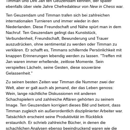
Timman und Dirk Jan ten Geuzendam kennen, der später
ebenfalls über viele Jahre Chefredakteur von
New in Chess
war.
Ten Geuzendam und Timman trafen sich bei zahlreichen
internationalen Turnieren und immer wieder in den
Niederlanden. Diese Freundschaft und Nähe spürt man in dem
Nachruf. Ten Geuzendam gelingt das Kunststück,
Verbundenheit, Freundschaft, Bewunderung und Trauer
auszudrücken, ohne sentimental zu werden oder Timman zu
verklären. Er schafft es, Timmans schillernde Persönlichkeit mit
knappen Erinnerungen lebendig werden zu lassen. "Treffen mit
Jan waren immer erhellende, zeitlose Momente. Sein
verspieltes Lächeln, seine Gesten, diese souveräne
Gelassenheit."
Zu seinen besten Zeiten war Timman die Nummer zwei der
Welt, aber er galt auch als jemand, der das Leben genoss:
Wein, lange nächtliche Diskussionen mit anderen
Schachspielern und zahlreiche Affären gehörten zu seinem
Image. Ten Geuzendam korrigiert dieses Bild und betont, dass
Timman zugleich ein außerordentlich disziplinierter Arbeiter war.
Tatsächlich erscheint seine Produktivität im Rückblick
erstaunlich. Er schrieb zahlreiche Bücher, in denen die
schachlichen Analysen ebenso beeindruckend waren wie die