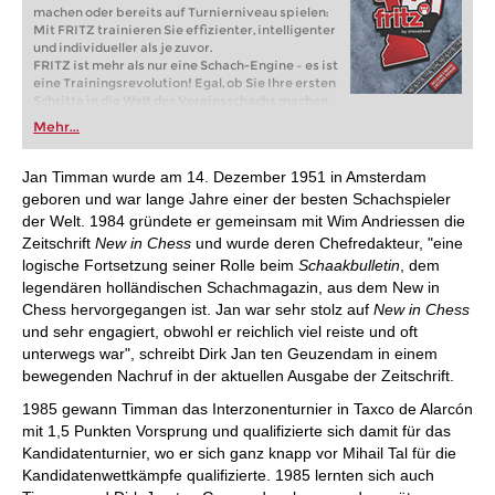
machen oder bereits auf Turnierniveau spielen:
Mit FRITZ trainieren Sie effizienter, intelligenter
und individueller als je zuvor.
FRITZ ist mehr als nur eine Schach-Engine – es ist
eine Trainingsrevolution! Egal, ob Sie Ihre ersten
Schritte in die Welt des Vereinsschachs machen
oder bereits auf Turnierniveau spielen: Mit
Mehr...
FRITZ trainieren Sie effizienter, intelligenter und
individueller als je zuvor.
Jan Timman wurde am 14. Dezember 1951 in Amsterdam
geboren und war lange Jahre einer der besten Schachspieler
der Welt. 1984 gründete er gemeinsam mit Wim Andriessen die
Zeitschrift
New in Chess
und wurde deren Chefredakteur, "eine
logische Fortsetzung seiner Rolle beim
Schaakbulletin
, dem
legendären holländischen Schachmagazin, aus dem New in
Chess hervorgegangen ist. Jan war sehr stolz auf
New in Chess
und sehr engagiert, obwohl er reichlich viel reiste und oft
unterwegs war", schreibt Dirk Jan ten Geuzendam in einem
bewegenden Nachruf in der aktuellen Ausgabe der Zeitschrift.
1985 gewann Timman das Interzonenturnier in Taxco de Alarcón
mit 1,5 Punkten Vorsprung und qualifizierte sich damit für das
Kandidatenturnier, wo er sich ganz knapp vor Mihail Tal für die
Kandidatenwettkämpfe qualifizierte. 1985 lernten sich auch