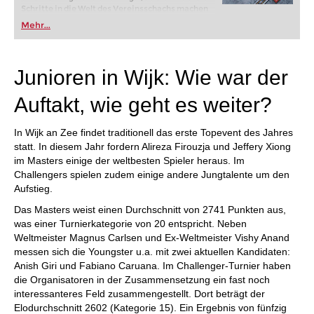
Schritte in die Welt des Vereinsschachs machen
oder bereits auf Turnierniveau spielen: Mit
Mehr...
FRITZ trainieren Sie effizienter, intelligenter und
individueller als je zuvor.
Junioren in Wijk: Wie war der
Auftakt, wie geht es weiter?
In Wijk an Zee findet traditionell das erste Topevent des Jahres
statt. In diesem Jahr fordern Alireza Firouzja und Jeffery Xiong
im Masters einige der weltbesten Spieler heraus. Im
Challengers spielen zudem einige andere Jungtalente um den
Aufstieg.
Das Masters weist einen Durchschnitt von 2741 Punkten aus,
was einer Turnierkategorie von 20 entspricht. Neben
Weltmeister Magnus Carlsen und Ex-Weltmeister Vishy Anand
messen sich die Youngster u.a. mit zwei aktuellen Kandidaten:
Anish Giri und Fabiano Caruana. Im Challenger-Turnier haben
die Organisatoren in der Zusammensetzung ein fast noch
interessanteres Feld zusammengestellt. Dort beträgt der
Elodurchschnitt 2602 (Kategorie 15). Ein Ergebnis von fünfzig