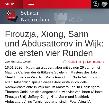
SHOP
TOGGLE
NAVIGATION
Schach
Nachrichten
Firouzja, Xiong, Sarin
und Abdusattorov in Wijk:
die ersten vier Runden
von Thorsten Cmiel
Gefällt mir!
|
0 Kommentare
16.01.2020 – Kaum zu glauben, aber mit seinen 29 Jahren ist
Magnus Carlsen der drittälteste Spieler im Masters des Tata
Steel Turniers in Wijk. Nur Vishy Anand und Nikita Vitiugov sind
älter. Tatsächlich spielen dieses Jahr erstaunlich viele
Nachwuchstalente in Wijk mit, im Masters und im Challengers.
Thorsten Cmiel hat sich angeschaut, wie vier von ihnen (Alireza
Firouzja (Bild), Jeffery Xiong, Nihal Sarin und Nodirbek
Abdusattorov) ins Turnier gestartet sind. | Foto: Alina l'Ami