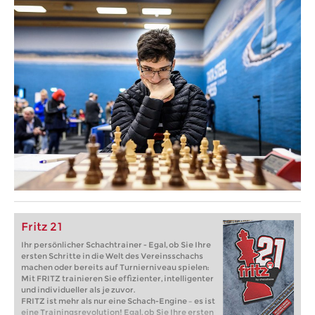
Fritz 21
Ihr persönlicher Schachtrainer - Egal, ob Sie Ihre
ersten Schritte in die Welt des Vereinsschachs
machen oder bereits auf Turnierniveau spielen:
Mit FRITZ trainieren Sie effizienter, intelligenter
und individueller als je zuvor.
FRITZ ist mehr als nur eine Schach-Engine – es ist
eine Trainingsrevolution! Egal, ob Sie Ihre ersten