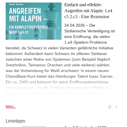
Einfach und effektiv:
Angreifen mit Alapin: 1.e4
c5 2.c3 - Eine Rezension
24.04.2026 – Die
Sizilianische Verteidigung ist
eine Eröffnung, die vielen
1.e4-Spielern Probleme
bereitet, da Schwarz in vielen Varianten gefährliche Initiative
bekommt. Außerdem kann Schwarz im offenen Sizilianer
zwischen einer Reihe von Systemen (zum Beispiel Najdorf,
Sveshnikov, Taimanov, Drachen und viele weitere) wählen,
was die Vorbereitung für Weiß erschwert. In einem neuen
ChessBase-Kurs bietet das Hamburger Talent Isaac Garner,
Elo ca. 2400 und bekannt für seine Eröffnungskenntnisse,
eine Lösung an, um alle Sizilianer bequem und effektiv zu
bekämpfen: die Alapin-Variante, 1.e4 c5 2.c3. Bahne
Fuhrmann hat sich den Kurs angeschaut.
Mehr...
1
Lesetipps