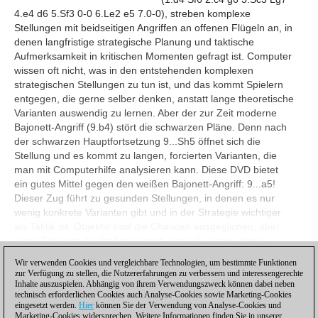
4.e4 d6 5.Sf3 0-0 6.Le2 e5 7.0-0), streben komplexe
Stellungen mit beidseitigen Angriffen an offenen Flügeln an, in
denen langfristige strategische Planung und taktische
Aufmerksamkeit in kritischen Momenten gefragt ist. Computer
wissen oft nicht, was in den entstehenden komplexen
strategischen Stellungen zu tun ist, und das kommt Spielern
entgegen, die gerne selber denken, anstatt lange theoretische
Varianten auswendig zu lernen. Aber der zur Zeit moderne
Bajonett-Angriff (9.b4) stört die schwarzen Pläne. Denn nach
der schwarzen Hauptfortsetzung 9...Sh5 öffnet sich die
Stellung und es kommt zu langen, forcierten Varianten, die
man mit Computerhilfe analysieren kann. Diese DVD bietet
ein gutes Mittel gegen den weißen Bajonett-Angriff: 9...a5!
Dieser Zug führt zu gesunden Stellungen, in denen es nur
wenig konkrete Varianten gibt und in der Strategie wichtiger
als Taktik ist. Objektiv sind die Chancen ausgeglichen, aber
wenn Schwarz die Stellung kennt, kann die Lage schnell
kritisch für Weiß werden.
Wir verwenden Cookies und vergleichbare Technologien, um bestimmte Funktionen
zur Verfügung zu stellen, die Nutzererfahrungen zu verbessern und interessengerechte
Ansehen
Inhalte auszuspielen. Abhängig von ihrem Verwendungszweck können dabei neben
technisch erforderlichen Cookies auch Analyse-Cookies sowie Marketing-Cookies
eingesetzt werden.
Hier
können Sie der Verwendung von Analyse-Cookies und
Marketing-Cookies widersprechen. Weitere Informationen finden Sie in unserer