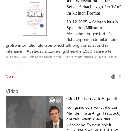
Jens Wietschorke: "100
Seiten Schach" - großer Wurf
im kleinen Format
10.12.2025 – Schach ist ein
Spiel, das Millionen
Menschen begeistert. Die
Schachgemeinde bildet eine
große internationale Gemeinschaft, eng vernetzt und in
intensivem Austausch. Zudem gibt es die 1500 Jahre alte
Kultur- und Schachgeschichte. Kann man diese Welt auf nur
100 Seiten erschöpfend und kompetent vorstellen? Jens
Wietschorke kann es!
Mehr...
8
Video
60m Deutsch Anti-Bajonett
Königsindisch-Fans, die zum
Mar del Plata Angriff (7...Sc6)
greifen, wenn Weiß das
klassische System spielt
(1.d4 Sf6 2.c4 g6 3.Sc3 Lg7