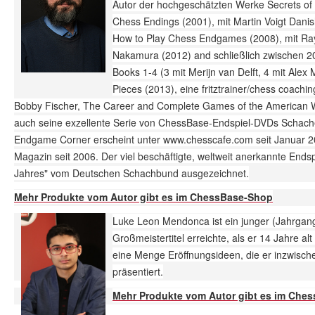
Autor der hochgeschätzten Werke Secrets o
Chess Endings (2001), mit Martin Voigt Dani
How to Play Chess Endgames (2008), mit Ra
Nakamura (2012) and schließlich zwischen 2
Books 1-4 (3 mit Merijn van Delft, 4 mit Alex 
Pieces (2013), eine fritztrainer/chess coach
Bobby Fischer, The Career and Complete Games of the American 
auch seine exzellente Serie von ChessBase-Endspiel-DVDs Schachen
Endgame Corner erscheint unter www.chesscafe.com seit Januar 2
Magazin seit 2006. Der viel beschäftigte, weltweit anerkannte Ends
Jahres" vom Deutschen Schachbund ausgezeichnet.
Mehr Produkte vom Autor gibt es im ChessBase-Shop
Luke Leon Mendonca ist ein junger (Jahrgan
Großmeistertitel erreichte, als er 14 Jahre alt 
eine Menge Eröffnungsideen, die er inzwisc
präsentiert.
Mehr Produkte vom Autor gibt es im Che