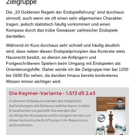
Zielgruppe
Die „10 Goldenen Regeln der Endspielführung“ sind durchaus
sinnvoll, auch wenn sie oft einen sehr allgemeinen Charakter
tragen, jedoch statistisch häufig vorkommen und einen
Kompass durch das trübe Gewässer zahlreicher Endspiele
darstellen.
Während im Kurs durchaus sehr schnell und häufig deutlich
wird, dass neben diesen Endspielprinzipien das Konkrete stets
Hausrecht besitzt, so dienen sie Anfängern und
Fortgeschrittenen Spielern beim Umgang mit Endspielen als
Orientierungshilfe. Daher würde ich die Zielgruppe hier bei 1200
bis 1600 Elo sehen, da darüber hinaus bereits konkreteres
Wissen immer wichtiger wird.
Die Keymer-Variante - 1.Sf3 d5 2.e3
In diesem Videokurs werden die möglichen
Aufstellungen, die Schwarz wählen kann, in allen
Einzelheiten vorgestellt. Sie werden die
wichtigsten Konzepte und Strategien lernen, um
diese fantastische Eröffnung in Ihr Repertoire
aufzunehmen.