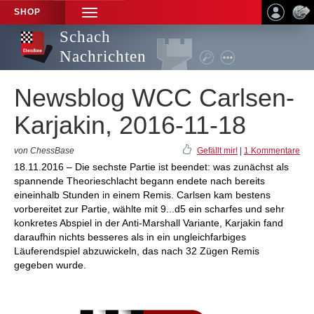
SHOP
TOGGLE
NAVIGATION
Schach
Nachrichten
Newsblog WCC Carlsen-
Karjakin, 2016-11-18
von ChessBase
Gefällt mir!
|
1 Kommentare
18.11.2016 – Die sechste Partie ist beendet: was zunächst als
spannende Theorieschlacht begann endete nach bereits
eineinhalb Stunden in einem Remis. Carlsen kam bestens
vorbereitet zur Partie, wählte mit 9...d5 ein scharfes und sehr
konkretes Abspiel in der Anti-Marshall Variante, Karjakin fand
daraufhin nichts besseres als in ein ungleichfarbiges
Läuferendspiel abzuwickeln, das nach 32 Zügen Remis
gegeben wurde.