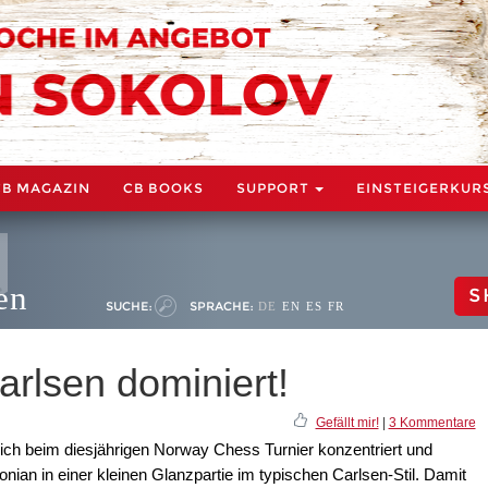
CB MAGAZIN
CB BOOKS
SUPPORT
EINSTEIGERKUR
en
S
SUCHE:
SPRACHE:
DE
EN
ES
FR
rlsen dominiert!
Gefällt mir!
|
3 Kommentare
ich beim diesjährigen Norway Chess Turnier konzentriert und
nian in einer kleinen Glanzpartie im typischen Carlsen-Stil. Damit