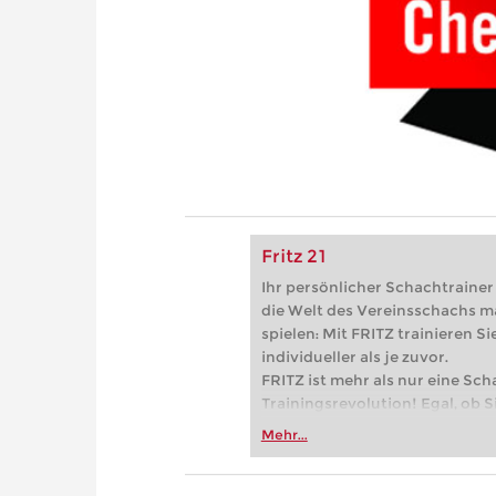
Fritz 21
Ihr persönlicher Schachtrainer -
die Welt des Vereinsschachs m
spielen: Mit FRITZ trainieren Sie
individueller als je zuvor.
FRITZ ist mehr als nur eine Sch
Trainingsrevolution! Egal, ob Si
Vereinsschachs machen oder ber
Mehr...
FRITZ trainieren Sie effizienter,
zuvor.