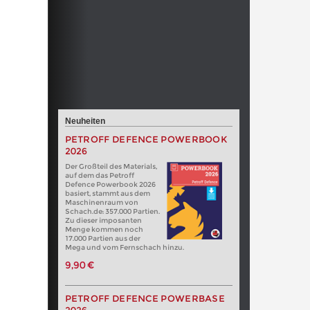
Neuheiten
PETROFF DEFENCE POWERBOOK
2026
Der Großteil des Materials,
auf dem das Petroff
Defence Powerbook 2026
basiert, stammt aus dem
Maschinenraum von
Schach.de: 357.000 Partien.
Zu dieser imposanten
Menge kommen noch
17.000 Partien aus der
Mega und vom Fernschach hinzu.
9,90 €
PETROFF DEFENCE POWERBASE