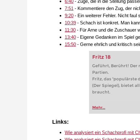
6:40
- Züge, die in die Stellung passe
7:51
- Kommentiere den Zug, der nicht
9:20
- Ein weiterer Fehler. Nicht faul
10:39
- Schach ist konkret. Man kann
11:30
- Für Arne und die Zuschauer w
13:40
- Eigene Gedanken im Spiel ger
15:50
- Gerne ehrlich und kritisch sei
Fritz 18
Geführt, Berührt! Der
Partien.
Fritz, das "populärst
(Der Spiegel), bietet a
braucht.
Mehr...
Links:
Wie analysiert ein Schachprofi mit C
Wie analysiert ein Schachprofi mit C