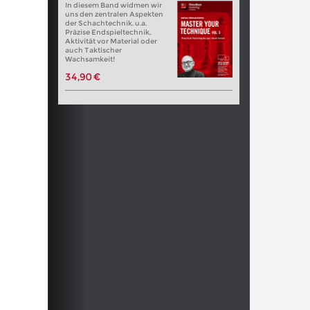
In diesem Band widmen wir
uns den zentralen Aspekten
der Schachtechnik. u.a.
Präzise Endspieltechnik,
Aktivität vor Material oder
auch Taktischer
Wachsamkeit!
34,90 €