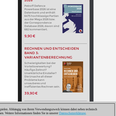
2026
Petroff Defence
Powerbase 2026 ist eine
Datenbank und enthält
6475 hochklassige Partien
aus der Mega 2026 bzw.
der Correspondence
Database 2026, davon sind
682 kommentiert.
9,90 €
RECHNEN UND ENTSCHEIDEN
BAND 3:
VARIANTENBERECHNUNG
Schwierigkeiten bei der
Vorteilsverwertung?
Häufige Zeitnot?
Unerklärliche Einsteller?
Die Ursache all dieser
Probleme kann
unsauberes und
ineffizientes Rechnen sein.
39,90 €
zuspielen. Abhängig von ihrem Verwendungszweck können dabei neben technisch
. Weitere Informationen finden Sie in unserer
Datenschutzerklärung
.