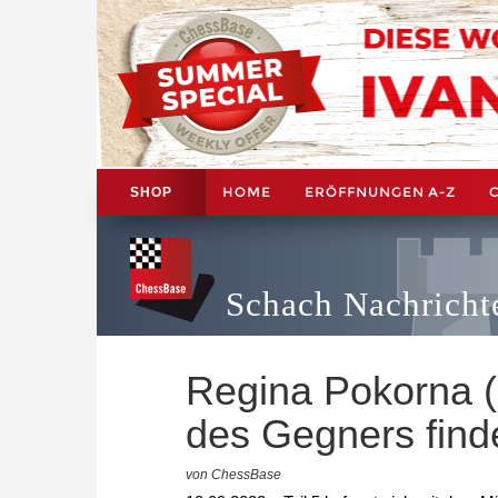
HOME
ERÖFFNUNGEN A-Z
SHOP
Schach Nachricht
Regina Pokorna (5
des Gegners find
von ChessBase