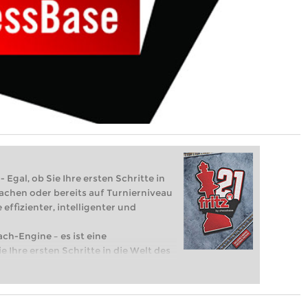
 Egal, ob Sie Ihre ersten Schritte in
achen oder bereits auf Turnierniveau
 effizienter, intelligenter und
ach-Engine – es ist eine
e Ihre ersten Schritte in die Welt des
eits auf Turnierniveau spielen: Mit
 intelligenter und individueller als je