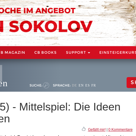
CB MAGAZIN
CB BOOKS
SUPPORT
EINSTEIGERKUR
en
S
SUCHE:
SPRACHE:
DE
EN
ES
FR
) - Mittelspiel: Die Ideen
en
Gefällt mir!
|
0 Kommentare